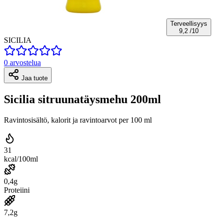
Terveellisyys
9,2
/10
SICILIA
0 arvostelua
Jaa tuote
Sicilia sitruunatäysmehu 200ml
Ravintosisältö, kalorit ja ravintoarvot per 100 ml
31
kcal/100ml
0,4g
Proteiini
7,2g