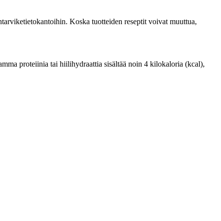
tarviketietokantoihin. Koska tuotteiden reseptit voivat muuttua,
a proteiinia tai hiilihydraattia sisältää noin 4 kilokaloria (kcal),