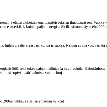
uoan ja elintarvikkeiden energiapitoisuuksien ilmoittamiseen. Vaikka vi
itetaan esimerkiksi, kuinka paljon energiaa Sicilia sitruunatäysmehu 200ml
ia, hiilihydraatteja, rasvaa, kuitua ja suolaa. Näiden avulla voit verrat
sisältöä sekä tukee painonhallintaa ja hyvinvointia. Kalori.infossa voit
alioosi sopivia, vähäkalorisia vaihtoehtoja.
?
ko 200ml pakkaus sisältää yhteensä 62 kcal.