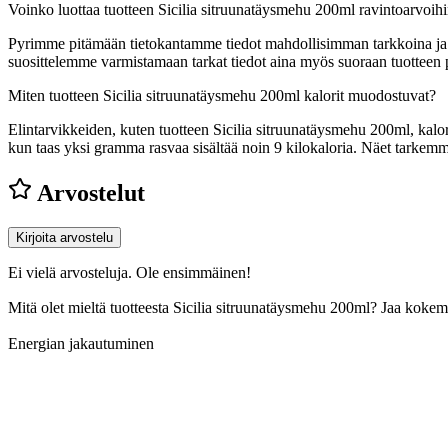
Voinko luottaa tuotteen Sicilia sitruunatäysmehu 200ml ravintoarvoih
Pyrimme pitämään tietokantamme tiedot mahdollisimman tarkkoina ja ajan
suosittelemme varmistamaan tarkat tiedot aina myös suoraan tuotteen
Miten tuotteen Sicilia sitruunatäysmehu 200ml kalorit muodostuvat?
Elintarvikkeiden, kuten tuotteen Sicilia sitruunatäysmehu 200ml, kalori
kun taas yksi gramma rasvaa sisältää noin 9 kilokaloria. Näet tarke
Arvostelut
Kirjoita arvostelu
Ei vielä arvosteluja. Ole ensimmäinen!
Mitä olet mieltä tuotteesta Sicilia sitruunatäysmehu 200ml? Jaa koke
Energian jakautuminen