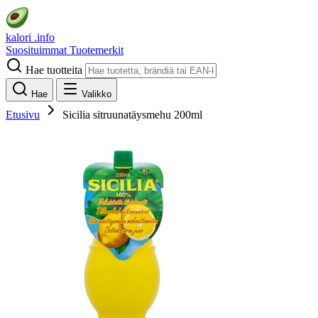
kalori
.info
Suosituimmat
Tuotemerkit
Hae tuotteita
Hae
Valikko
Etusivu
Sicilia sitruunatäysmehu 200ml