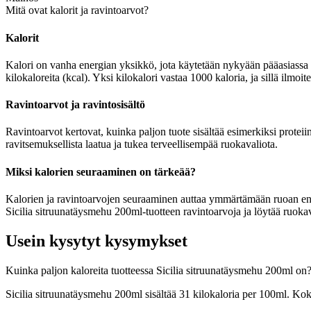
Mitä ovat kalorit ja ravintoarvot?
Kalorit
Kalori on vanha energian yksikkö, jota käytetään nykyään pääasiassa r
kilokaloreita (kcal). Yksi kilokalori vastaa 1000 kaloria, ja sillä ilmo
Ravintoarvot ja ravintosisältö
Ravintoarvot kertovat, kuinka paljon tuote sisältää esimerkiksi proteiin
ravitsemuksellista laatua ja tukea terveellisempää ruokavaliota.
Miksi kalorien seuraaminen on tärkeää?
Kalorien ja ravintoarvojen seuraaminen auttaa ymmärtämään ruoan energia
Sicilia sitruunatäysmehu 200ml-tuotteen ravintoarvoja ja löytää ruokav
Usein kysytyt kysymykset
Kuinka paljon kaloreita tuotteessa Sicilia sitruunatäysmehu 200ml on
Sicilia sitruunatäysmehu 200ml sisältää 31 kilokaloria per 100ml. Ko