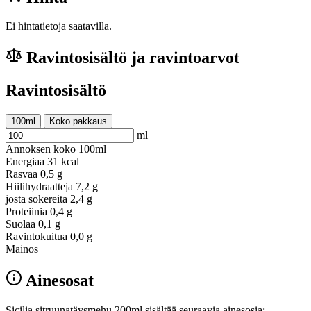
Ei hintatietoja saatavilla.
Ravintosisältö ja ravintoarvot
Ravintosisältö
100ml
Koko pakkaus
ml
Annoksen koko
100ml
Energiaa
31 kcal
Rasvaa
0,5 g
Hiilihydraatteja
7,2 g
josta sokereita
2,4 g
Proteiinia
0,4 g
Suolaa
0,1 g
Ravintokuitua
0,0 g
Mainos
Ainesosat
Sicilia sitruunatäysmehu 200ml sisältää seuraavia ainesosia: