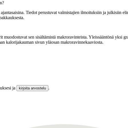
in?
tasaisina. Tiedot perustuvat valmistajien ilmoituksiin ja julkisiin elin
 pakkauksesta.
t muodostuvat sen sisältämistä makroravinteista. Yleissääntönä yksi gramm
mman kalorijakauman sivun yläosan makroravinnekaaviosta.
muksesi ja
.
kirjoita arvostelu