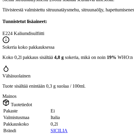
Tiivisteestä valmistettu sitruunatäysmehu, sitruunaöljy, hapettum
Tunnistetut lisäaineet:
E224
Kaliumdisulfiitti
Sokeria koko pakkauksessa
Koko 0,2l pakkaus sisältää
4,8 g
sokeria, mikä on noin
19%
WHO:n 25
Vähäsuolainen
Tuote sisältää enintään 0,3 g suolaa / 100ml.
Mainos
Tuotetiedot
Pakaste
Ei
Valmistusmaa
Italia
Pakkauskoko
0,2l
Brändi
SICILIA