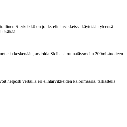
rallinen SI-yksikkö on joule, elintarvikkeissa käytetään yleensä
 sisältää.
a tuotteita keskenään, arvioida Sicilia sitruunatäysmehu 200ml -tuotteen
 helposti vertailla eri elintarvikkeiden kalorimääriä, tarkastella