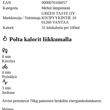
EAN
0000076106057
Kategoria
Mehut lämpimästä
GREEN TASTE OY
Markkinoija / Valmistaja
KIVIPYYKINTIE 10
01260 VANTAA
Kalorit
31 kilokaloria per 100ml
Polta kalorit liikkumalla
8 min
Kävelyä
4 min
Pyöräilyä
3 min
Juoksua
Arviot perustuvat 70kg painoisen henkilön energiankulutukseen.
Mainos