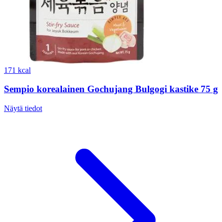
171 kcal
Sempio korealainen Gochujang Bulgogi kastike 75 g
Näytä tiedot