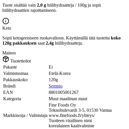
Tuote sisältää vain
2,0 g
hiilihydraatteja / 100g ja sopii
hiilihydraattien rajoittamiseen.
Keto
Sopii ketogeeniseen ruokavalioon.
Käyttämällä tätä tuotetta
koko
120g pakkauksen
saat
2,4g
hiilihydraatteja.
Mainos
Tuotetiedot
Pakaste
Ei
Valmistusmaa
Etelä-Korea
Pakkauskoko
120g
Brändi
Sempio
EAN
8801005001267
Kategoria
Muut maailman maut
Fine Foods Oy
Teknobulevardi 3-5, 01530 Vantaa
Markkinoija / Valmistaja
www.finefoods.fi/yhteys/
Tuotteen virallinen nimi
korealainen kaalivalmiste