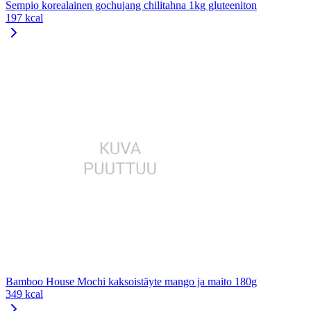
Sempio korealainen gochujang chilitahna 1kg gluteeniton
197 kcal
Bamboo House Mochi kaksoistäyte mango ja maito 180g
349 kcal