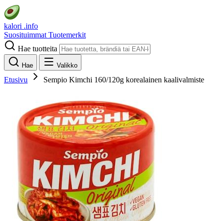
kalori
.info
Suosituimmat
Tuotemerkit
Hae tuotteita
Hae
Valikko
Etusivu
Sempio Kimchi 160/120g korealainen kaalivalmiste