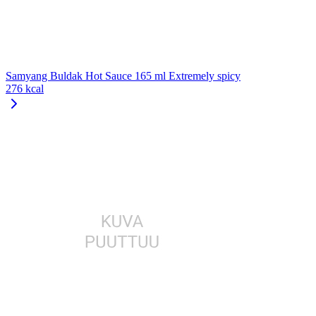
Samyang Buldak Hot Sauce 165 ml Extremely spicy
276 kcal