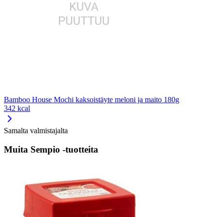
Bamboo House Mochi kaksoistäyte meloni ja maito 180g
342 kcal
Samalta valmistajalta
Muita Sempio -tuotteita