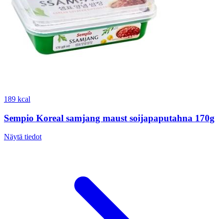
189 kcal
Sempio Koreal samjang maust soijapaputahna 170g
Näytä tiedot