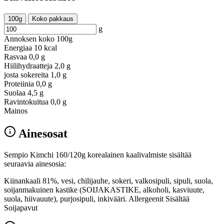
100g
Koko pakkaus
g
Annoksen koko
100g
Energiaa
10 kcal
Rasvaa
0,0 g
Hiilihydraatteja
2,0 g
josta sokereita
1,0 g
Proteiinia
0,0 g
Suolaa
4,5 g
Ravintokuitua
0,0 g
Mainos
Ainesosat
Sempio Kimchi 160/120g korealainen kaalivalmiste sisältää
seuraavia ainesosia:
Kiinankaali 81%, vesi, chilijauhe, sokeri, valkosipuli, sipuli, suola,
soijanmakuinen kastike (SOIJAKASTIKE, alkoholi, kasviuute,
suola, hiivauute), purjosipuli, inkivääri. Allergeenit Sisältää
Soijapavut