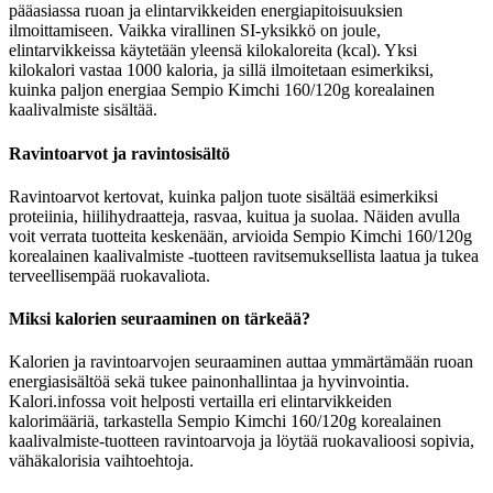
pääasiassa ruoan ja elintarvikkeiden energiapitoisuuksien
ilmoittamiseen. Vaikka virallinen SI-yksikkö on joule,
elintarvikkeissa käytetään yleensä kilokaloreita (kcal). Yksi
kilokalori vastaa 1000 kaloria, ja sillä ilmoitetaan esimerkiksi,
kuinka paljon energiaa Sempio Kimchi 160/120g korealainen
kaalivalmiste sisältää.
Ravintoarvot ja ravintosisältö
Ravintoarvot kertovat, kuinka paljon tuote sisältää esimerkiksi
proteiinia, hiilihydraatteja, rasvaa, kuitua ja suolaa. Näiden avulla
voit verrata tuotteita keskenään, arvioida Sempio Kimchi 160/120g
korealainen kaalivalmiste -tuotteen ravitsemuksellista laatua ja tukea
terveellisempää ruokavaliota.
Miksi kalorien seuraaminen on tärkeää?
Kalorien ja ravintoarvojen seuraaminen auttaa ymmärtämään ruoan
energiasisältöä sekä tukee painonhallintaa ja hyvinvointia.
Kalori.infossa voit helposti vertailla eri elintarvikkeiden
kalorimääriä, tarkastella Sempio Kimchi 160/120g korealainen
kaalivalmiste-tuotteen ravintoarvoja ja löytää ruokavalioosi sopivia,
vähäkalorisia vaihtoehtoja.