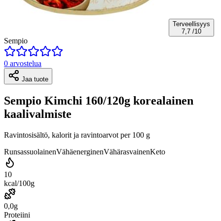
Terveellisyys
7,7
/10
Sempio
0 arvostelua
Jaa tuote
Sempio Kimchi 160/120g korealainen
kaalivalmiste
Ravintosisältö, kalorit ja ravintoarvot per 100 g
Runsassuolainen
Vähäenerginen
Vähärasvainen
Keto
10
kcal/100g
0,0g
Proteiini