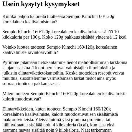
Usein kysytyt kysymykset
Kuinka paljon kaloreita tuotteessa Sempio Kimchi 160/120g
korealainen kaalivalmiste on?
Sempio Kimchi 160/120g korealainen kaalivalmiste sisältää 10
kilokaloria per 100g. Koko 120g pakkaus sisältää yhteensä 12 kcal.
Voinko luottaa tuotteen Sempio Kimchi 160/120g korealainen
kaalivalmiste ravintoarvoihin?
Pyrimme pitämään tietokantamme tiedot mahdollisimman tarkkoina
ja ajantasaisina. Tiedot perustuvat valmistajien ilmoituksiin ja
julkisiin elintarviketietokantoihin. Koska tuotteiden reseptit voivat
muuttua, suosittelemme varmistamaan tarkat tiedot aina myös
suoraan tuotteen pakkauksesta.
Miten tuotteen Sempio Kimchi 160/120g korealainen kaalivalmiste
kalorit muodostuvat?
Elintarvikkeiden, kuten tuotteen Sempio Kimchi 160/120g
korealainen kaalivalmiste, kalorit muodostuvat sen sisältämistä
makroravinteista. Yleissääntönä yksi gramma proteiinia tai
hiilihydraattia sisältää noin 4 kilokaloria (kcal), kun taas yksi
gramma rasvaa sisältää noin 9 kilokaloria. Näet tarkemman