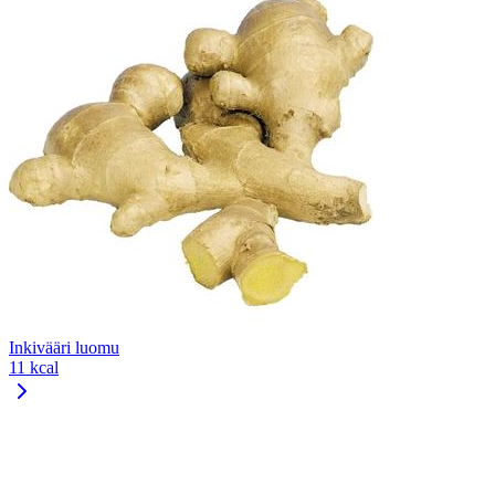
Inkivääri luomu
11 kcal