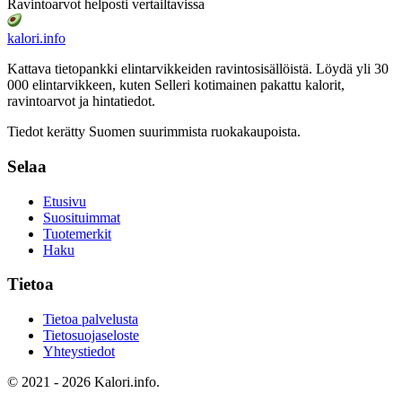
Ravintoarvot helposti vertailtavissa
kalori
.info
Kattava tietopankki elintarvikkeiden ravintosisällöistä.
Löydä yli 30
000 elintarvikkeen, kuten Selleri kotimainen pakattu
kalorit,
ravintoarvot ja hintatiedot.
Tiedot kerätty Suomen suurimmista ruokakaupoista.
Selaa
Etusivu
Suosituimmat
Tuotemerkit
Haku
Tietoa
Tietoa palvelusta
Tietosuojaseloste
Yhteystiedot
© 2021 - 2026 Kalori.info.