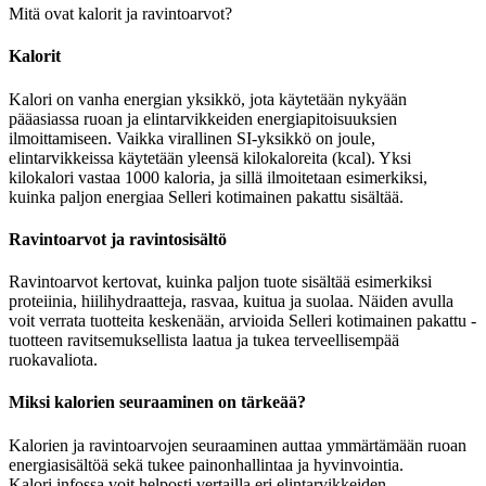
Mitä ovat kalorit ja ravintoarvot?
Kalorit
Kalori on vanha energian yksikkö, jota käytetään nykyään
pääasiassa ruoan ja elintarvikkeiden energiapitoisuuksien
ilmoittamiseen. Vaikka virallinen SI-yksikkö on joule,
elintarvikkeissa käytetään yleensä kilokaloreita (kcal). Yksi
kilokalori vastaa 1000 kaloria, ja sillä ilmoitetaan esimerkiksi,
kuinka paljon energiaa Selleri kotimainen pakattu sisältää.
Ravintoarvot ja ravintosisältö
Ravintoarvot kertovat, kuinka paljon tuote sisältää esimerkiksi
proteiinia, hiilihydraatteja, rasvaa, kuitua ja suolaa. Näiden avulla
voit verrata tuotteita keskenään, arvioida Selleri kotimainen pakattu -
tuotteen ravitsemuksellista laatua ja tukea terveellisempää
ruokavaliota.
Miksi kalorien seuraaminen on tärkeää?
Kalorien ja ravintoarvojen seuraaminen auttaa ymmärtämään ruoan
energiasisältöä sekä tukee painonhallintaa ja hyvinvointia.
Kalori.infossa voit helposti vertailla eri elintarvikkeiden