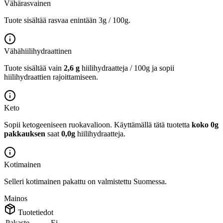
Vähärasvainen
Tuote sisältää rasvaa enintään 3g / 100g.
Vähähiilihydraattinen
Tuote sisältää vain
2,6 g
hiilihydraatteja / 100g ja sopii
hiilihydraattien rajoittamiseen.
Keto
Sopii ketogeeniseen ruokavalioon.
Käyttämällä tätä tuotetta
koko 0g
pakkauksen
saat
0,0g
hiilihydraatteja.
Kotimainen
Selleri kotimainen pakattu on valmistettu Suomessa.
Mainos
Tuotetiedot
Pakaste
Ei