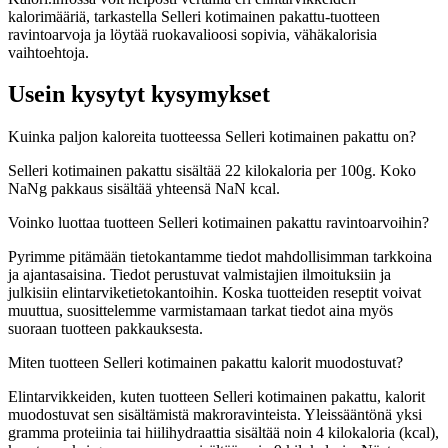
kalorimääriä, tarkastella Selleri kotimainen pakattu-tuotteen
ravintoarvoja ja löytää ruokavalioosi sopivia, vähäkalorisia
vaihtoehtoja.
Usein kysytyt kysymykset
Kuinka paljon kaloreita tuotteessa Selleri kotimainen pakattu on?
Selleri kotimainen pakattu sisältää 22 kilokaloria per 100g. Koko
NaNg pakkaus sisältää yhteensä NaN kcal.
Voinko luottaa tuotteen Selleri kotimainen pakattu ravintoarvoihin?
Pyrimme pitämään tietokantamme tiedot mahdollisimman tarkkoina
ja ajantasaisina. Tiedot perustuvat valmistajien ilmoituksiin ja
julkisiin elintarviketietokantoihin. Koska tuotteiden reseptit voivat
muuttua, suosittelemme varmistamaan tarkat tiedot aina myös
suoraan tuotteen pakkauksesta.
Miten tuotteen Selleri kotimainen pakattu kalorit muodostuvat?
Elintarvikkeiden, kuten tuotteen Selleri kotimainen pakattu, kalorit
muodostuvat sen sisältämistä makroravinteista. Yleissääntönä yksi
gramma proteiinia tai hiilihydraattia sisältää noin 4 kilokaloria (kcal),