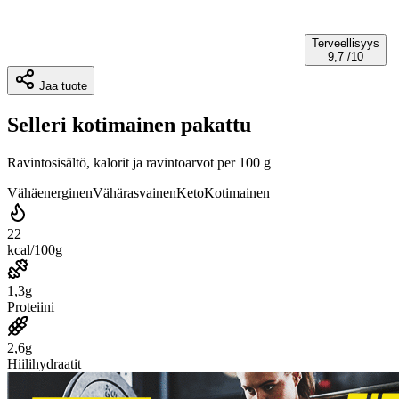
Terveellisyys
9,7
/10
Jaa tuote
Selleri kotimainen pakattu
Ravintosisältö, kalorit ja ravintoarvot per 100 g
Vähäenerginen
Vähärasvainen
Keto
Kotimainen
22
kcal/100g
1,3g
Proteiini
2,6g
Hiilihydraatit