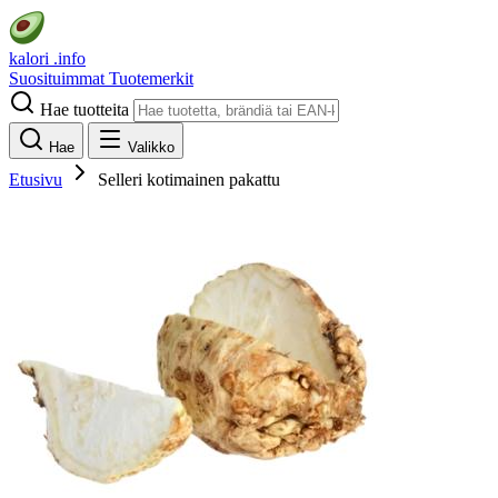
kalori
.info
Suosituimmat
Tuotemerkit
Hae tuotteita
Hae
Valikko
Etusivu
Selleri kotimainen pakattu