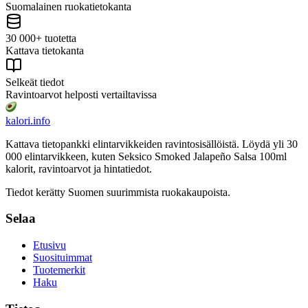
Suomalainen ruokatietokanta
30 000+ tuotetta
Kattava tietokanta
Selkeät tiedot
Ravintoarvot helposti vertailtavissa
kalori
.info
Kattava tietopankki elintarvikkeiden ravintosisällöistä.
Löydä yli 30
000 elintarvikkeen, kuten Seksico Smoked Jalapeño Salsa 100ml
kalorit, ravintoarvot ja hintatiedot.
Tiedot kerätty Suomen suurimmista ruokakaupoista.
Selaa
Etusivu
Suosituimmat
Tuotemerkit
Haku