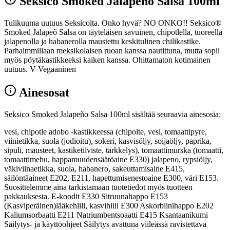
Seksico Smoked Jalapeño Salsa 100ml
Tulikuuma uutuus Seksicolta. Onko hyvä? NO ONKO!! Seksico®
Smoked Jalapeõ Salsa on täyteläisen savuinen, chipotlella, tuoreella
jalapenolla ja habanerolla maustettu keskitulinen chilikastike.
Parhaimmillaan meksikolaisen ruoan kanssa nautittuna, mutta sopii
myös pöytäkastikkeeksi kaiken kanssa. Ohittamaton kotimainen
uutuus. V Vegaaninen
Ainesosat
Seksico Smoked Jalapeño Salsa 100ml sisältää seuraavia ainesosia:
vesi, chipotle adobo -kastikkeessa (chipolte, vesi, tomaattipyre,
viinietikka, suola (jodioitu), sokeri, kasvisöljy, soijaöljy, paprika,
sipuli, mausteet, kastiketiiviste, tärkkelys), tomaattimurska (tomaatti,
tomaattimehu, happamuudensäätöaine E330) jalapeno, rypsiöljy,
väkiviinaetikka, suola, habanero, sakeuttamisaine E415,
säilöntäaineet E202, E211, hapettumisenestoaine E300, väri E153.
Suosittelemme aina tarkistamaan tuotetiedot myös tuotteen
pakkauksesta. E-koodit E330 Sitruunahappo E153
(Kasviperäinen)lääkehiili, kasvihiili E300 Askorbiinihappo E202
Kaliumsorbaatti E211 Natriumbentsoaatti E415 Ksantaanikumi
Säilytys- ja käyttöohjeet Säilytys avattuna viileässä ravistettava