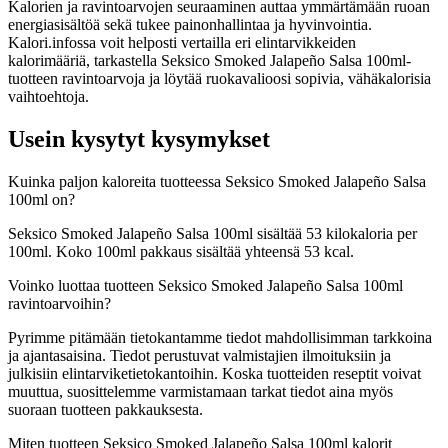
Kalorien ja ravintoarvojen seuraaminen auttaa ymmärtämään ruoan
energiasisältöä sekä tukee painonhallintaa ja hyvinvointia.
Kalori.infossa voit helposti vertailla eri elintarvikkeiden
kalorimääriä, tarkastella Seksico Smoked Jalapeño Salsa 100ml-
tuotteen ravintoarvoja ja löytää ruokavalioosi sopivia, vähäkalorisia
vaihtoehtoja.
Usein kysytyt kysymykset
Kuinka paljon kaloreita tuotteessa Seksico Smoked Jalapeño Salsa
100ml on?
Seksico Smoked Jalapeño Salsa 100ml sisältää 53 kilokaloria per
100ml. Koko 100ml pakkaus sisältää yhteensä 53 kcal.
Voinko luottaa tuotteen Seksico Smoked Jalapeño Salsa 100ml
ravintoarvoihin?
Pyrimme pitämään tietokantamme tiedot mahdollisimman tarkkoina
ja ajantasaisina. Tiedot perustuvat valmistajien ilmoituksiin ja
julkisiin elintarviketietokantoihin. Koska tuotteiden reseptit voivat
muuttua, suosittelemme varmistamaan tarkat tiedot aina myös
suoraan tuotteen pakkauksesta.
Miten tuotteen Seksico Smoked Jalapeño Salsa 100ml kalorit