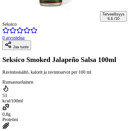
Terveellisyys
6,6
/10
Seksico
0 arvostelua
Jaa tuote
Seksico Smoked Jalapeño Salsa 100ml
Ravintosisältö, kalorit ja ravintoarvot per 100 ml
Runsassuolainen
53
kcal/100ml
0,8g
Proteiini