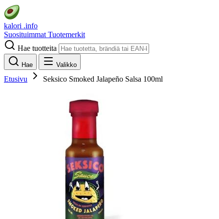
kalori
.info
Suosituimmat
Tuotemerkit
Hae tuotteita
Hae
Valikko
Etusivu
Seksico Smoked Jalapeño Salsa 100ml