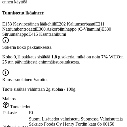
ennen käyttöä
Tunnistetut lisäaineet:
E153
Kasviperäinen lääkehiili
E202
Kaliumsorbaatti
E211
Natriumbentsoaatti
E300
Askorbiinihappo (C-Vitamiini)
E330
Sitruunahappo
E415
Ksantaanikumi
Sokeria koko pakkauksessa
Koko 0,1l pakkaus sisältää
1,8 g
sokeria, mikä on noin
7%
WHO:n
25 g:n päivittäisestä enimmäissuosituksesta.
Runsassuolainen
Varoitus
Tuote sisältää vähintään 2g suolaa / 100g.
Mainos
Tuotetiedot
Pakaste
Ei
Suomi Lisätiedot valmistettu Suomessa Valmistuttaja
Seksico Foods Oy Henry Fordin katu 6b 00150
Valmistusmaa