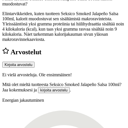
muodostuvat?
Elintarvikkeiden, kuten tuotteen Seksico Smoked Jalapeño Salsa
100ml, kalorit muodostuvat sen sisältämistä makroravinteista.
Yleissääntönä yksi gramma proteiinia tai hiilihydraattia sisältää noin
4 kilokaloria (kcal), kun taas yksi gramma rasvaa sisältää noin 9
kilokaloria. Näet tarkemman kalorijakauman sivun yläosan
makroravinnekaaviosta.
Arvostelut
Kirjoita arvostelu
Ei vielä arvosteluja. Ole ensimmäinen!
Mitä olet mieltä tuotteesta Seksico Smoked Jalapeño Salsa 100ml?
Jaa kokemuksesi ja
.
kirjoita arvostelu
Energian jakautuminen