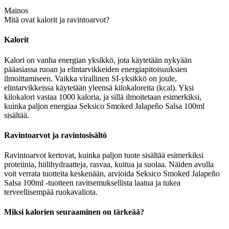
Mainos
Mitä ovat kalorit ja ravintoarvot?
Kalorit
Kalori on vanha energian yksikkö, jota käytetään nykyään
pääasiassa ruoan ja elintarvikkeiden energiapitoisuuksien
ilmoittamiseen. Vaikka virallinen SI-yksikkö on joule,
elintarvikkeissa käytetään yleensä kilokaloreita (kcal). Yksi
kilokalori vastaa 1000 kaloria, ja sillä ilmoitetaan esimerkiksi,
kuinka paljon energiaa Seksico Smoked Jalapeño Salsa 100ml
sisältää.
Ravintoarvot ja ravintosisältö
Ravintoarvot kertovat, kuinka paljon tuote sisältää esimerkiksi
proteiinia, hiilihydraatteja, rasvaa, kuitua ja suolaa. Näiden avulla
voit verrata tuotteita keskenään, arvioida Seksico Smoked Jalapeño
Salsa 100ml -tuotteen ravitsemuksellista laatua ja tukea
terveellisempää ruokavaliota.
Miksi kalorien seuraaminen on tärkeää?