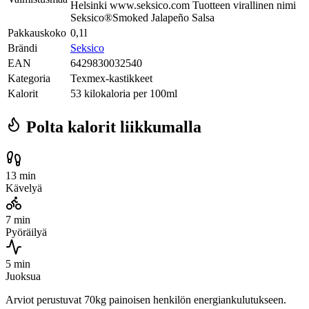
Helsinki www.seksico.com Tuotteen virallinen nimi
Seksico®Smoked Jalapeño Salsa
Pakkauskoko
0,1l
Brändi
Seksico
EAN
6429830032540
Kategoria
Texmex-kastikkeet
Kalorit
53 kilokaloria per 100ml
Polta kalorit liikkumalla
13 min
Kävelyä
7 min
Pyöräilyä
5 min
Juoksua
Arviot perustuvat 70kg painoisen henkilön energiankulutukseen.