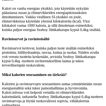
Kalori on vanha energian yksikkö, jota käytetään nykyään
pääasiassa ruoan ja elintarvikkeiden energiapitoisuuksien
ilmoittamiseen. Vaikka virallinen SI-yksikkö on joule,
elintarvikkeissa käytetään yleensä kilokaloreita (kcal). Yksi
kilokalori vastaa 1000 kaloria, ja sillä ilmoitetaan esimerkiksi,
kuinka paljon energiaa Seaboy Jättikatkarapu kypsä 0,4kg sisältää.
Ravintoarvot ja ravintosisältö
Ravintoarvot kertovat, kuinka paljon tuote sisältää esimerkiksi
proteiinia, hiilihydraatteja, rasvaa, kuitua ja suolaa. Näiden avulla
voit verrata tuotteita keskenään, arvioida Seaboy Jättikatkarapu
kypsä 0,4kg -tuotteen ravitsemuksellista laatua ja tukea
terveellisempää ruokavaliota.
Miksi kalorien seuraaminen on tärkeää?
Kalorien ja ravintoarvojen seuraaminen auttaa ymmärtämään ruoan
energiasisältöä sekä tukee painonhallintaa ja hyvinvointia.
Kalori.infossa voit helposti vertailla eri elintarvikkeiden
kalorimääriä, tarkastella Seaboy Jättikatkarapu kypsä 0,4kg-tuotteen
ravintoarvoja ja löytää ruokavalioosi sopivia, vähäkalorisia
vaihtoehtoja.