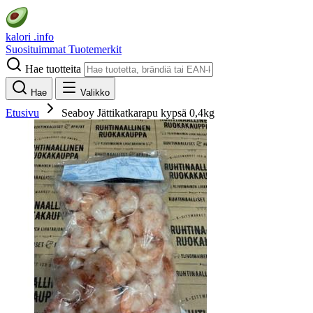
kalori
.info
Suosituimmat
Tuotemerkit
Hae tuotteita
Hae
Valikko
Etusivu
Seaboy Jättikatkarapu kypsä 0,4kg