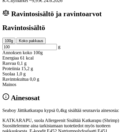
K-Citymarket
~9,95€
24.6.2026
Ravintosisältö ja ravintoarvot
Ravintosisältö
100g
Koko pakkaus
g
Annoksen koko
100g
Energiaa
61 kcal
Rasvaa
0,1 g
Proteiinia
15,2 g
Suolaa
1,0 g
Ravintokuitua
0,0 g
Mainos
Ainesosat
Seaboy Jättikatkarapu kypsä 0,4kg sisältää seuraavia ainesosia:
KATKARAPU, suola Allergeenit Sisältää Katkarapu (Shrimp)
Suosittelemme aina tarkistamaan tuotetiedot myös tuotteen
pakkauksesta. E-koodit E452 Natriumpolyfosfaatti E451