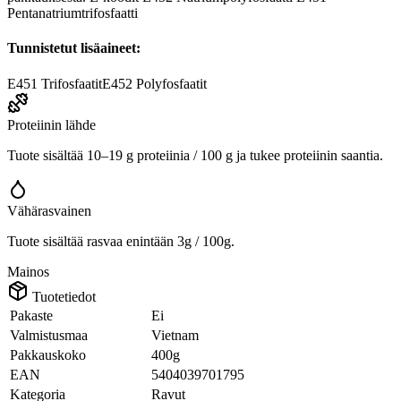
Pentanatriumtrifosfaatti
Tunnistetut lisäaineet:
E451
Trifosfaatit
E452
Polyfosfaatit
Proteiinin lähde
Tuote sisältää 10–19 g proteiinia / 100 g ja tukee proteiinin saantia.
Vähärasvainen
Tuote sisältää rasvaa enintään 3g / 100g.
Mainos
Tuotetiedot
Pakaste
Ei
Valmistusmaa
Vietnam
Pakkauskoko
400g
EAN
5404039701795
Kategoria
Ravut