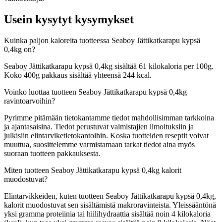
Usein kysytyt kysymykset
Kuinka paljon kaloreita tuotteessa Seaboy Jättikatkarapu kypsä
0,4kg on?
Seaboy Jättikatkarapu kypsä 0,4kg sisältää 61 kilokaloria per 100g.
Koko 400g pakkaus sisältää yhteensä 244 kcal.
Voinko luottaa tuotteen Seaboy Jättikatkarapu kypsä 0,4kg
ravintoarvoihin?
Pyrimme pitämään tietokantamme tiedot mahdollisimman tarkkoina
ja ajantasaisina. Tiedot perustuvat valmistajien ilmoituksiin ja
julkisiin elintarviketietokantoihin. Koska tuotteiden reseptit voivat
muuttua, suosittelemme varmistamaan tarkat tiedot aina myös
suoraan tuotteen pakkauksesta.
Miten tuotteen Seaboy Jättikatkarapu kypsä 0,4kg kalorit
muodostuvat?
Elintarvikkeiden, kuten tuotteen Seaboy Jättikatkarapu kypsä 0,4kg,
kalorit muodostuvat sen sisältämistä makroravinteista. Yleissääntönä
yksi gramma proteiinia tai hiilihydraattia sisältää noin 4 kilokaloria