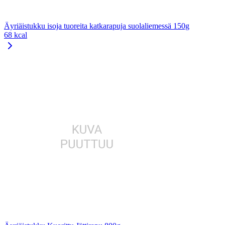
Äyriäistukku isoja tuoreita katkarapuja suolaliemessä 150g
68 kcal