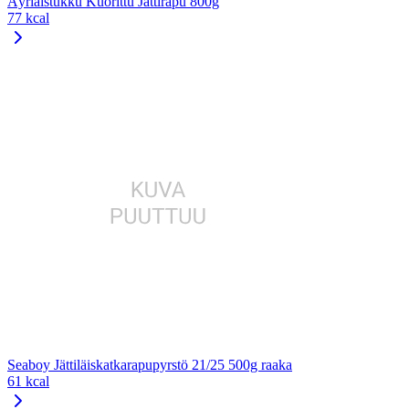
Äyriäistukku Kuorittu Jättirapu 800g
77 kcal
Seaboy Jättiläiskatkarapupyrstö 21/25 500g raaka
61 kcal