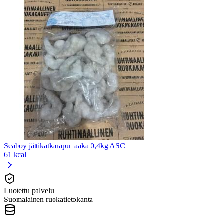
Seaboy jättikatkarapu raaka 0,4kg ASC
61 kcal
Luotettu palvelu
Suomalainen ruokatietokanta