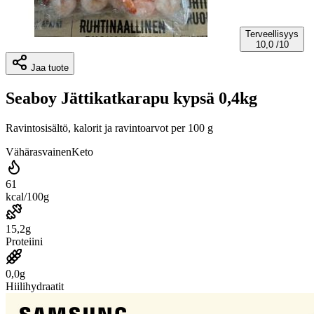
Terveellisyys
10,0
/10
Jaa tuote
Seaboy Jättikatkarapu kypsä 0,4kg
Ravintosisältö, kalorit ja ravintoarvot per 100 g
Vähärasvainen
Keto
61
kcal/100g
15,2g
Proteiini
0,0g
Hiilihydraatit