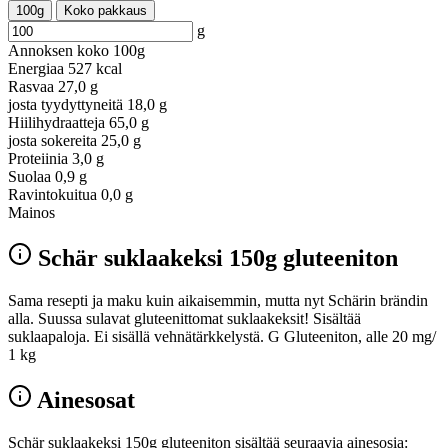
100g
Koko pakkaus
g
Annoksen koko
100g
Energiaa
527 kcal
Rasvaa
27,0 g
josta tyydyttyneitä
18,0 g
Hiilihydraatteja
65,0 g
josta sokereita
25,0 g
Proteiinia
3,0 g
Suolaa
0,9 g
Ravintokuitua
0,0 g
Mainos
Schär suklaakeksi 150g gluteeniton
Sama resepti ja maku kuin aikaisemmin, mutta nyt Schärin brändin
alla. Suussa sulavat gluteenittomat suklaakeksit! Sisältää
suklaapaloja. Ei sisällä vehnätärkkelystä. G Gluteeniton, alle 20 mg/
1 kg
Ainesosat
Schär suklaakeksi 150g gluteeniton sisältää seuraavia ainesosia: