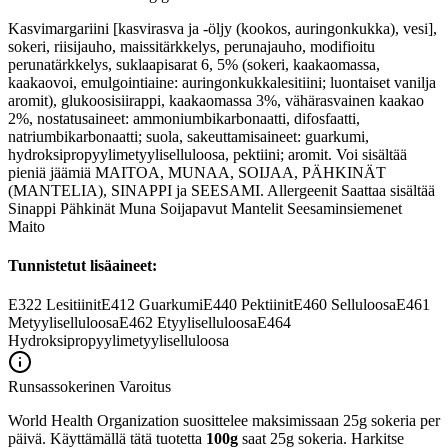
Kasvimargariini [kasvirasva ja -öljy (kookos, auringonkukka), vesi],
sokeri, riisijauho, maissitärkkelys, perunajauho, modifioitu
perunatärkkelys, suklaapisarat 6, 5% (sokeri, kaakaomassa,
kaakaovoi, emulgointiaine: auringonkukkalesitiini; luontaiset vanilja
aromit), glukoosisiirappi, kaakaomassa 3%, vähärasvainen kaakao
2%, nostatusaineet: ammoniumbikarbonaatti, difosfaatti,
natriumbikarbonaatti; suola, sakeuttamisaineet: guarkumi,
hydroksipropyylimetyyliselluloosa, pektiini; aromit. Voi sisältää
pieniä jäämiä MAITOA, MUNAA, SOIJAA, PÄHKINÄT
(MANTELIA), SINAPPI ja SEESAMI. Allergeenit Saattaa sisältää
Sinappi Pähkinät Muna Soijapavut Mantelit Seesaminsiemenet
Maito
Tunnistetut lisäaineet:
E322
Lesitiinit
E412
Guarkumi
E440
Pektiinit
E460
Selluloosa
E461
Metyyliselluloosa
E462
Etyyliselluloosa
E464
Hydroksipropyylimetyyliselluloosa
Runsassokerinen
Varoitus
World Health Organization suosittelee maksimissaan 25g sokeria per
päivä. Käyttämällä tätä tuotetta
100g
saat 25g sokeria. Harkitse