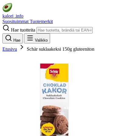
kalori
.info
Suosituimmat
Tuotemerkit
Hae tuotteita
Hae
Valikko
Etusivu
Schär suklaakeksi 150g gluteeniton