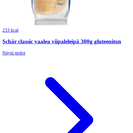
233 kcal
Schär classic vaalea viipaleleipä 300g gluteeniton
Näytä tiedot