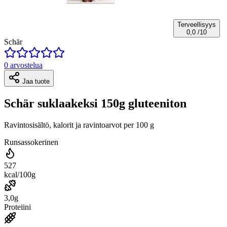
Terveellisyys
0,0
/10
Schär
0 arvostelua
Jaa tuote
Schär suklaakeksi 150g gluteeniton
Ravintosisältö, kalorit ja ravintoarvot per 100 g
Runsassokerinen
527
kcal/100g
3,0g
Proteiini