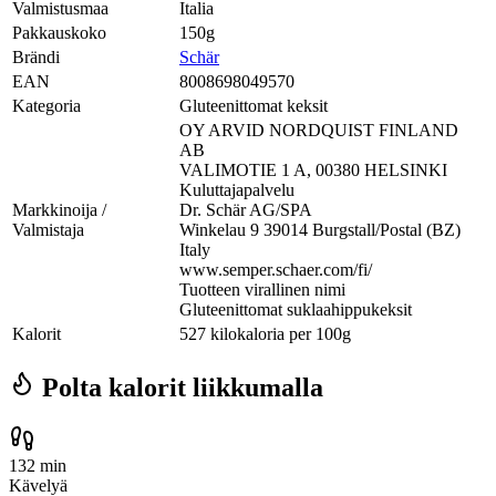
Valmistusmaa
Italia
Pakkauskoko
150g
Brändi
Schär
EAN
8008698049570
Kategoria
Gluteenittomat keksit
OY ARVID NORDQUIST FINLAND
AB
VALIMOTIE 1 A, 00380 HELSINKI
Kuluttajapalvelu
Markkinoija /
Dr. Schär AG/SPA
Valmistaja
Winkelau 9 39014 Burgstall/Postal (BZ)
Italy
www.semper.schaer.com/fi/
Tuotteen virallinen nimi
Gluteenittomat suklaahippukeksit
Kalorit
527 kilokaloria per 100g
Polta kalorit liikkumalla
132 min
Kävelyä