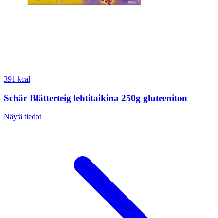
391 kcal
Schär Blätterteig lehtitaikina 250g gluteeniton
Näytä tiedot