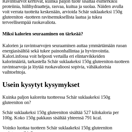
Ravintoarvot kertovat, kuinka paljon tuote sisältää esimerkiksi
proteiinia, hiilihydraatteja, rasvaa, kuitua ja suolaa. Näiden avulla
voit verrata tuotteita keskenään, arvioida Schär suklaakeksi 150g
gluteeniton -tuotteen ravitsemuksellista laatua ja tukea
terveellisempää ruokavaliota.
Miksi kalorien seuraaminen on tärkeää?
Kalorien ja ravintoarvojen seuraaminen auttaa ymmärtämään ruoan
energiasisältöä sekä tukee painonhallintaa ja hyvinvointia.
Kalori.infossa voit helposti vertailla eri elintarvikkeiden
kalorimääriä, tarkastella Schär suklaakeksi 150g gluteeniton-tuotteen
ravintoarvoja ja löytää ruokavalioosi sopivia, vähäkalorisia
vaihtoehtoja.
Usein kysytyt kysymykset
Kuinka paljon kaloreita tuotteessa Schär suklaakeksi 150g
gluteeniton on?
Schär suklaakeksi 150g gluteeniton sisältää 527 kilokaloria per
100g. Koko 150g pakkaus sisältää yhteensä 791 kcal.
Voinko luottaa tuotteen Schär suklaakeksi 150g gluteeniton