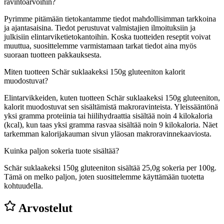
ravintoarvoihin?
Pyrimme pitämään tietokantamme tiedot mahdollisimman tarkkoina
ja ajantasaisina. Tiedot perustuvat valmistajien ilmoituksiin ja
julkisiin elintarviketietokantoihin. Koska tuotteiden reseptit voivat
muuttua, suosittelemme varmistamaan tarkat tiedot aina myös
suoraan tuotteen pakkauksesta.
Miten tuotteen Schär suklaakeksi 150g gluteeniton kalorit
muodostuvat?
Elintarvikkeiden, kuten tuotteen Schär suklaakeksi 150g gluteeniton,
kalorit muodostuvat sen sisältämistä makroravinteista. Yleissääntönä
yksi gramma proteiinia tai hiilihydraattia sisältää noin 4 kilokaloria
(kcal), kun taas yksi gramma rasvaa sisältää noin 9 kilokaloria. Näet
tarkemman kalorijakauman sivun yläosan makroravinnekaaviosta.
Kuinka paljon sokeria tuote sisältää?
Schär suklaakeksi 150g gluteeniton sisältää 25,0g sokeria per 100g.
Tämä on melko paljon, joten suosittelemme käyttämään tuotetta
kohtuudella.
Arvostelut