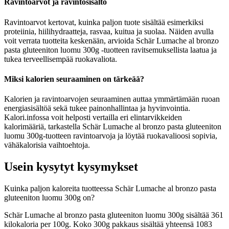
Ravintoarvot ja ravintosisältö
Ravintoarvot kertovat, kuinka paljon tuote sisältää esimerkiksi
proteiinia, hiilihydraatteja, rasvaa, kuitua ja suolaa. Näiden avulla
voit verrata tuotteita keskenään, arvioida Schär Lumache al bronzo
pasta gluteeniton luomu 300g -tuotteen ravitsemuksellista laatua ja
tukea terveellisempää ruokavaliota.
Miksi kalorien seuraaminen on tärkeää?
Kalorien ja ravintoarvojen seuraaminen auttaa ymmärtämään ruoan
energiasisältöä sekä tukee painonhallintaa ja hyvinvointia.
Kalori.infossa voit helposti vertailla eri elintarvikkeiden
kalorimääriä, tarkastella Schär Lumache al bronzo pasta gluteeniton
luomu 300g-tuotteen ravintoarvoja ja löytää ruokavalioosi sopivia,
vähäkalorisia vaihtoehtoja.
Usein kysytyt kysymykset
Kuinka paljon kaloreita tuotteessa Schär Lumache al bronzo pasta
gluteeniton luomu 300g on?
Schär Lumache al bronzo pasta gluteeniton luomu 300g sisältää 361
kilokaloria per 100g. Koko 300g pakkaus sisältää yhteensä 1083