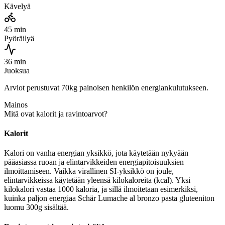
Kävelyä
45 min
Pyöräilyä
36 min
Juoksua
Arviot perustuvat 70kg painoisen henkilön energiankulutukseen.
Mainos
Mitä ovat kalorit ja ravintoarvot?
Kalorit
Kalori on vanha energian yksikkö, jota käytetään nykyään
pääasiassa ruoan ja elintarvikkeiden energiapitoisuuksien
ilmoittamiseen. Vaikka virallinen SI-yksikkö on joule,
elintarvikkeissa käytetään yleensä kilokaloreita (kcal). Yksi
kilokalori vastaa 1000 kaloria, ja sillä ilmoitetaan esimerkiksi,
kuinka paljon energiaa Schär Lumache al bronzo pasta gluteeniton
luomu 300g sisältää.