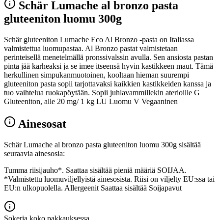
Schär Lumache al bronzo pasta
gluteeniton luomu 300g
Schär gluteeniton Lumache Eco Al Bronzo -pasta on Italiassa
valmistettua luomupastaa. Al Bronzo pastat valmistetaan
perinteisellä menetelmällä pronssivalssin avulla. Sen ansiosta pastan
pinta jää karheaksi ja se imee itseensä hyvin kastikkeen maut. Tämä
herkullinen simpukanmuotoinen, kooltaan hieman suurempi
gluteeniton pasta sopii tarjottavaksi kaikkien kastikkeiden kanssa ja
tuo vaihtelua ruokapöytään. Sopii juhlavammillekin aterioille G
Gluteeniton, alle 20 mg/ 1 kg LU Luomu V Vegaaninen
Ainesosat
Schär Lumache al bronzo pasta gluteeniton luomu 300g sisältää
seuraavia ainesosia:
Tumma riisijauho*. Saattaa sisältää pieniä määriä SOIJAA.
*Valmistettu luomuviljellyistä ainesosista. Riisi on viljelty EU:ssa tai
EU:n ulkopuolella. Allergeenit Saattaa sisältää Soijapavut
Sokeria koko pakkauksessa