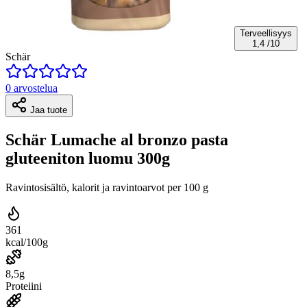
Terveellisyys
1,4
/10
Schär
0 arvostelua
Jaa tuote
Schär Lumache al bronzo pasta
gluteeniton luomu 300g
Ravintosisältö, kalorit ja ravintoarvot per 100 g
361
kcal/100g
8,5g
Proteiini