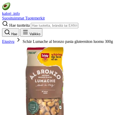
kalori
.info
Suosituimmat
Tuotemerkit
Hae tuotteita
Hae
Valikko
Etusivu
Schär Lumache al bronzo pasta gluteeniton luomu 300g