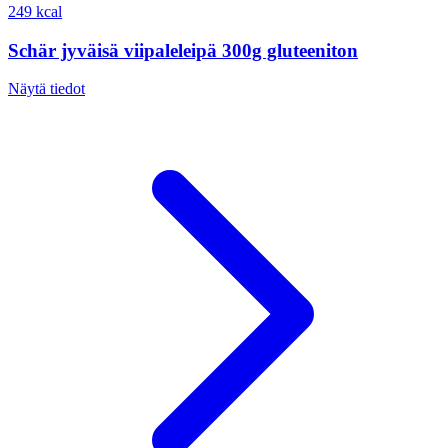
249 kcal
Schär jyväisä viipaleleipä 300g gluteeniton
Näytä tiedot