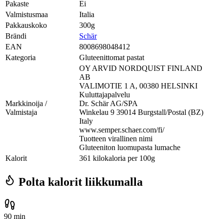
Pakaste
Ei
Valmistusmaa
Italia
Pakkauskoko
300g
Brändi
Schär
EAN
8008698048412
Kategoria
Gluteenittomat pastat
OY ARVID NORDQUIST FINLAND
AB
VALIMOTIE 1 A, 00380 HELSINKI
Kuluttajapalvelu
Markkinoija /
Dr. Schär AG/SPA
Valmistaja
Winkelau 9 39014 Burgstall/Postal (BZ)
Italy
www.semper.schaer.com/fi/
Tuotteen virallinen nimi
Gluteeniton luomupasta lumache
Kalorit
361 kilokaloria per 100g
Polta kalorit liikkumalla
90 min