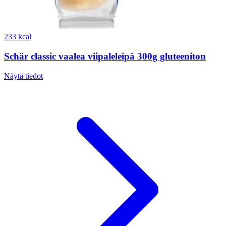
233 kcal
Schär classic vaalea viipaleleipä 300g gluteeniton
Näytä tiedot