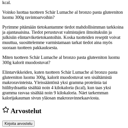
kcal.
Voinko luottaa tuotteen Schär Lumache al bronzo pasta gluteeniton
luomu 300g ravintoarvoihin?
Pyrimme pitämään tietokantamme tiedot mahdollisimman tarkkoina
ja ajantasaisina. Tiedot perustuvat valmistajien ilmoituksiin ja
julkisiin elintarviketietokantoihin. Koska tuotteiden reseptit voivat
muuttua, suosittelemme varmistamaan tarkat tiedot aina myös
suoraan tuotteen pakkauksesta.
Miten tuotteen Schär Lumache al bronzo pasta gluteeniton luomu
300g kalorit muodostuvat?
Elintarvikkeiden, kuten tuotteen Schär Lumache al bronzo pasta
gluteeniton luomu 300g, kalorit muodostuvat sen sisältämistä
makroravinteista. Yleissääntönä yksi gramma proteiinia tai
hiilihydraattia sisältää noin 4 kilokaloria (kcal), kun taas yksi
gramma rasvaa sisältää noin 9 kilokaloria. Näet tarkemman
kalorijakauman sivun yläosan makroravinnekaaviosta.
Arvostelut
Kirjoita arvostelu