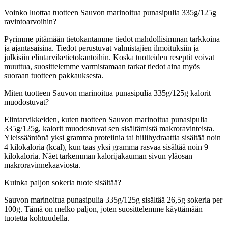
Voinko luottaa tuotteen Sauvon marinoitua punasipulia 335g/125g
ravintoarvoihin?
Pyrimme pitämään tietokantamme tiedot mahdollisimman tarkkoina
ja ajantasaisina. Tiedot perustuvat valmistajien ilmoituksiin ja
julkisiin elintarviketietokantoihin. Koska tuotteiden reseptit voivat
muuttua, suosittelemme varmistamaan tarkat tiedot aina myös
suoraan tuotteen pakkauksesta.
Miten tuotteen Sauvon marinoitua punasipulia 335g/125g kalorit
muodostuvat?
Elintarvikkeiden, kuten tuotteen Sauvon marinoitua punasipulia
335g/125g, kalorit muodostuvat sen sisältämistä makroravinteista.
Yleissääntönä yksi gramma proteiinia tai hiilihydraattia sisältää noin
4 kilokaloria (kcal), kun taas yksi gramma rasvaa sisältää noin 9
kilokaloria. Näet tarkemman kalorijakauman sivun yläosan
makroravinnekaaviosta.
Kuinka paljon sokeria tuote sisältää?
Sauvon marinoitua punasipulia 335g/125g sisältää 26,5g sokeria per
100g.
Tämä on melko paljon, joten suosittelemme käyttämään
tuotetta kohtuudella.