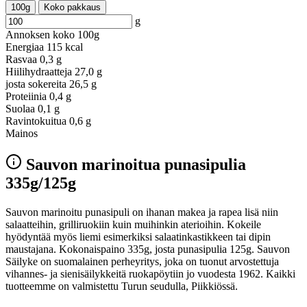
100g
Koko pakkaus
g
Annoksen koko
100g
Energiaa
115 kcal
Rasvaa
0,3 g
Hiilihydraatteja
27,0 g
josta sokereita
26,5 g
Proteiinia
0,4 g
Suolaa
0,1 g
Ravintokuitua
0,6 g
Mainos
Sauvon marinoitua punasipulia
335g/125g
Sauvon marinoitu punasipuli on ihanan makea ja rapea lisä niin
salaatteihin, grilliruokiin kuin muihinkin aterioihin. Kokeile
hyödyntää myös liemi esimerkiksi salaatinkastikkeen tai dipin
maustajana. Kokonaispaino 335g, josta punasipulia 125g. Sauvon
Säilyke on suomalainen perheyritys, joka on tuonut arvostettuja
vihannes- ja sienisäilykkeitä ruokapöytiin jo vuodesta 1962. Kaikki
tuotteemme on valmistettu Turun seudulla, Piikkiössä.