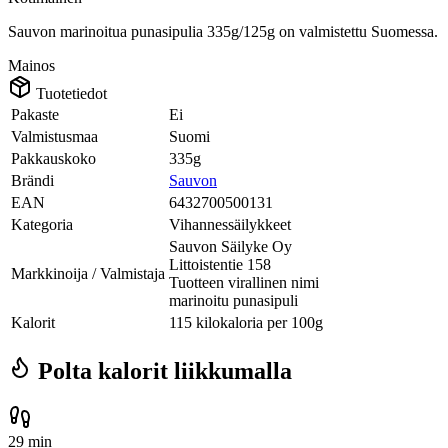
Sauvon marinoitua punasipulia 335g/125g on valmistettu Suomessa.
Mainos
Tuotetiedot
Pakaste
Ei
Valmistusmaa
Suomi
Pakkauskoko
335g
Brändi
Sauvon
EAN
6432700500131
Kategoria
Vihannessäilykkeet
Sauvon Säilyke Oy
Littoistentie 158
Markkinoija / Valmistaja
Tuotteen virallinen nimi
marinoitu punasipuli
Kalorit
115 kilokaloria per 100g
Polta kalorit liikkumalla
29 min