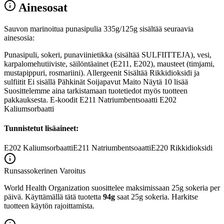
Ainesosat
Sauvon marinoitua punasipulia 335g/125g sisältää seuraavia
ainesosia:
Punasipuli, sokeri, punaviinietikka (sisältää SULFIITTEJA), vesi,
karpalomehutiiviste, säilöntäainet (E211, E202), mausteet (timjami,
mustapippuri, rosmariini). Allergeenit Sisältää Rikkidioksidi ja
sulfiitit Ei sisällä Pähkinät Soijapavut Maito Näytä 10 lisää
Suosittelemme aina tarkistamaan tuotetiedot myös tuotteen
pakkauksesta. E-koodit E211 Natriumbentsoaatti E202
Kaliumsorbaatti
Tunnistetut lisäaineet:
E202
Kaliumsorbaatti
E211
Natriumbentsoaatti
E220
Rikkidioksidi
Runsassokerinen
Varoitus
World Health Organization suosittelee maksimissaan 25g sokeria per
päivä. Käyttämällä tätä tuotetta
94g
saat 25g sokeria. Harkitse
tuotteen käytön rajoittamista.