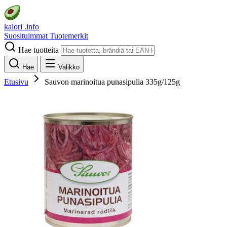
kalori
.info
Suosituimmat
Tuotemerkit
Hae tuotteita
Hae
Valikko
Etusivu
Sauvon marinoitua punasipulia 335g/125g