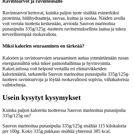
Ravintoarvot ja ravintosisältö
Ravintoarvot kertovat, kuinka paljon tuote sisältää esimerkiksi
proteiinia, hiilihydraatteja, rasvaa, kuitua ja suolaa. Näiden avulla
voit verrata tuotteita keskenään, arvioida Sauvon marinoitua
punasipulia 335g/125g -tuotteen ravitsemuksellista laatua ja tukea
terveellisempää ruokavaliota.
Miksi kalorien seuraaminen on tärkeää?
Kalorien ja ravintoarvojen seuraaminen auttaa ymmärtämään ruoan
energiasisältöä sekä tukee painonhallintaa ja hyvinvointia.
Kalori.infossa voit helposti vertailla eri elintarvikkeiden
kalorimääriä, tarkastella Sauvon marinoitua punasipulia 335g/125g-
tuotteen ravintoarvoja ja löytää ruokavalioosi sopivia, vähäkalorisia
vaihtoehtoja.
Usein kysytyt kysymykset
Kuinka paljon kaloreita tuotteessa Sauvon marinoitua punasipulia
335g/125g on?
Sauvon marinoitua punasipulia 335g/125g sisältää 115 kilokaloria
per 100g. Koko 335g pakkaus sisältää yhteensä 385 kcal.