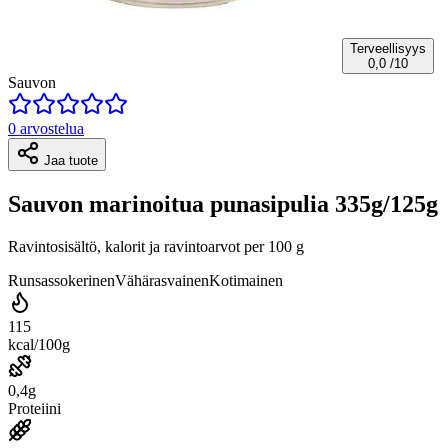
Terveellisyys
0,0
/10
Sauvon
0 arvostelua
Jaa tuote
Sauvon marinoitua punasipulia 335g/125g
Ravintosisältö, kalorit ja ravintoarvot per 100 g
Runsassokerinen
Vähärasvainen
Kotimainen
115
kcal/100g
0,4g
Proteiini