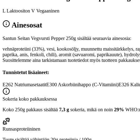
L Laktoositon V Vegaaninen
Ainesosat
Santun Seitan Vegvursti Pepper 250g sisältää seuraavia ainesosia:
vehnäproteiini (33%), vesi, kookosöljy, muunnettu maissitärkkelys, raps
paprika, anis, fenkoli, chili), aromit (savuaromi, paprikauute), hyd
Suosittelemme aina tarkistamaan tuotetiedot myös tuotteen pakkaukses
Tunnistetut lisäaineet:
E262
Natriumasetaatit
E300
Askorbiinihappo (C-Vitamiini)
E326
Kaliu
Sokeria koko pakkauksessa
Koko 250g pakkaus sisältää
7,3 g
sokeria, mikä on noin
29%
WHO:n 2
Runsasproteiininen
Tuote sisältää vähintään 20g proteiinia / 100g.