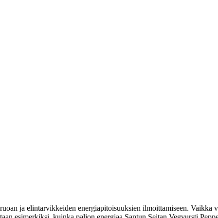
uoan ja elintarvikkeiden energiapitoisuuksien ilmoittamiseen. Vaikka vi
oitetaan esimerkiksi, kuinka paljon energiaa Santun Seitan Vegvursti Peppe