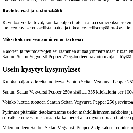
Ravintoarvot ja ravintosisältö
Ravintoarvot kertovat, kuinka paljon tuote sisältää esimerkiksi proteii
tuotteen ravitsemuksellista laatua ja tukea terveellisempää ruokavaliota
Miksi kalorien seuraaminen on tärkeää?
Kalorien ja ravintoarvojen seuraaminen auttaa ymmärtämään ruoan energia
Santun Seitan Vegvursti Pepper 250g-tuotteen ravintoarvoja ja löytää r
Usein kysytyt kysymykset
Kuinka paljon kaloreita tuotteessa Santun Seitan Vegvursti Pepper 2
Santun Seitan Vegvursti Pepper 250g sisältää 335 kilokaloria per 100
Voinko luottaa tuotteen Santun Seitan Vegvursti Pepper 250g ravinto
Pyrimme pitämään tietokantamme tiedot mahdollisimman tarkkoina ja ajan
suosittelemme varmistamaan tarkat tiedot aina myös suoraan tuotteen
Miten tuotteen Santun Seitan Vegvursti Pepper 250g kalorit muodostu