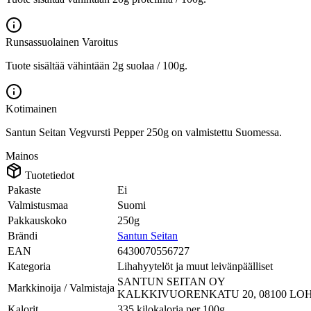
Runsassuolainen
Varoitus
Tuote sisältää vähintään 2g suolaa / 100g.
Kotimainen
Santun Seitan Vegvursti Pepper 250g on valmistettu Suomessa.
Mainos
Tuotetiedot
Pakaste
Ei
Valmistusmaa
Suomi
Pakkauskoko
250g
Brändi
Santun Seitan
EAN
6430070556727
Kategoria
Lihahyytelöt ja muut leivänpäälliset
SANTUN SEITAN OY
Markkinoija / Valmistaja
KALKKIVUORENKATU 20, 08100 LO
Kalorit
335 kilokaloria per 100g