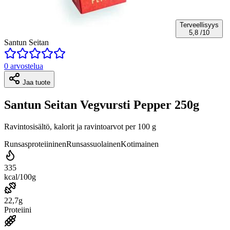
Terveellisyys
5,8
/10
Santun Seitan
0 arvostelua
Jaa tuote
Santun Seitan Vegvursti Pepper 250g
Ravintosisältö, kalorit ja ravintoarvot per 100 g
Runsasproteiininen
Runsassuolainen
Kotimainen
335
kcal/100g
22,7g
Proteiini