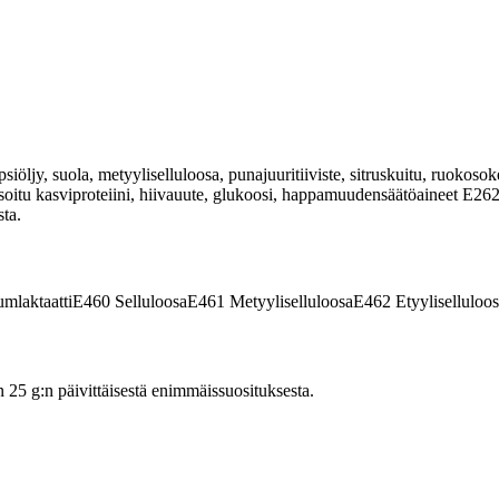
iöljy, suola, metyyliselluloosa, punajuuritiiviste, sitruskuitu, ruokosok
rolysoitu kasviproteiini, hiivauute, glukoosi, happamuudensäätöaineet E
ta.
mlaktaatti
E460
Selluloosa
E461
Metyyliselluloosa
E462
Etyyliselluloo
5 g:n päivittäisestä enimmäissuosituksesta.