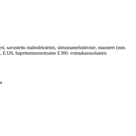
eri, savustettu maltodekstriini, sitruunamehutiiviste, mausteet (mm.
262, E326, hapettumisenestoaine E300. voimakassuolainen
sa