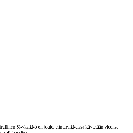
rallinen SI-yksikkö on joule, elintarvikkeissa käytetään yleensä
r 250g sisältää.