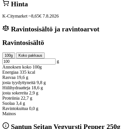
Hinta
K-Citymarket
~8,65€
7.8.2026
Ravintosisältö ja ravintoarvot
Ravintosisältö
100g
Koko pakkaus
g
Annoksen koko
100g
Energiaa
335 kcal
Rasvaa
19,6 g
josta tyydyttyneitä
9,8 g
Hiilihydraatteja
18,6 g
josta sokereita
2,9 g
Proteiinia
22,7 g
Suolaa
3,4 g
Ravintokuitua
0,0 g
Mainos
Santun Seitan Vegvursti Pepper 250g