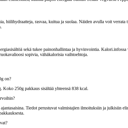
nia, hiilihydraatteja, rasvaa, kuitua ja suolaa. Näiden avulla voit verrat
.
sisältöä sekä tukee painonhallintaa ja hyvinvointia. Kalori.infossa voit
uokavalioosi sopivia, vähäkalorisia vaihtoehtoja.
50g on?
g. Koko 250g pakkaus sisältää yhteensä 838 kcal.
arvoihin?
tasaisina. Tiedot perustuvat valmistajien ilmoituksiin ja julkisiin elin
 pakkauksesta.
vat?