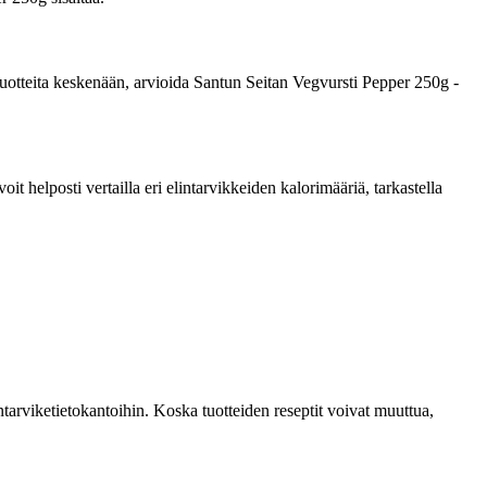
a tuotteita keskenään, arvioida Santun Seitan Vegvursti Pepper 250g -
 helposti vertailla eri elintarvikkeiden kalorimääriä, tarkastella
tarviketietokantoihin. Koska tuotteiden reseptit voivat muuttua,