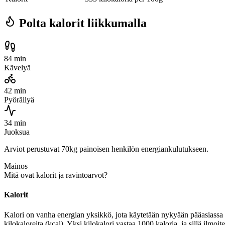
Polta kalorit liikkumalla
84 min
Kävelyä
42 min
Pyöräilyä
34 min
Juoksua
Arviot perustuvat 70kg painoisen henkilön energiankulutukseen.
Mainos
Mitä ovat kalorit ja ravintoarvot?
Kalorit
Kalori on vanha energian yksikkö, jota käytetään nykyään pääasiassa r
kilokaloreita (kcal). Yksi kilokalori vastaa 1000 kaloria, ja sillä ilm