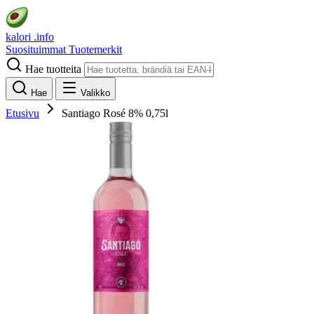
kalori
.info
Suosituimmat
Tuotemerkit
Hae tuotteita
Hae
Valikko
Etusivu
Santiago Rosé 8% 0,75l