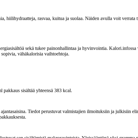
ia, hiilihydraatteja, rasvaa, kuitua ja suolaa. Näiden avulla voit verrat
sisältöä sekä tukee painonhallintaa ja hyvinvointia. Kalori.infossa voit
sopivia, vähäkalorisia vaihtoehtoja.
l pakkaus sisältää yhteensä 383 kcal.
tasaisina. Tiedot perustuvat valmistajien ilmoituksiin ja julkisiin elin
 pakkauksesta.
tuvat sen sisältämistä makroravinteista. Yleissääntönä yksi gramma prote