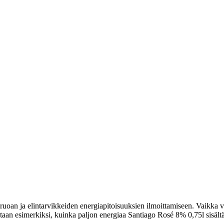
uoan ja elintarvikkeiden energiapitoisuuksien ilmoittamiseen. Vaikka vi
itetaan esimerkiksi, kuinka paljon energiaa Santiago Rosé 8% 0,75l sisält