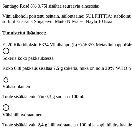
Santiago Rosé 8% 0,75l sisältää seuraavia ainesosia:
Viini alkoholi poistettu osittain, säilöntäaine: SULFIITTIA; stabiloint
sulfiitit Ei sisällä Soijapavut Maito Nilviäiset Näytä 10 lisää
Tunnistetut lisäaineet:
E220
Rikkidioksidi
E334
Viinihappo (L(+)-)
E353
Metaviinihappo
E4
Sokeria koko pakkauksessa
Koko 0,8l pakkaus sisältää
7,5 g
sokeria, mikä on noin
30%
WHO:n 25
Vähäsuolainen
Tuote sisältää enintään 0,3 g suolaa / 100ml.
Vähähiilihydraattinen
Tuote sisältää vain
2,4 g
hiilihydraatteja / 100ml ja sopii hiilihydraatti