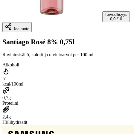
Terveellisyys
0,0
/10
Jaa tuote
Santiago Rosé 8% 0,75l
Ravintosisältö, kalorit ja ravintoarvot per 100 ml
Alkoholi
51
kcal/100ml
0,7g
Proteiini
2,4g
Hiilihydraatit