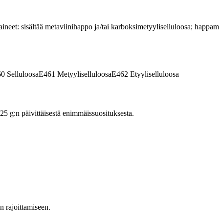
iaineet: sisältää metaviinihappo ja/tai karboksimetyyliselluloosa; happam
60
Selluloosa
E461
Metyyliselluloosa
E462
Etyyliselluloosa
 g:n päivittäisestä enimmäissuosituksesta.
en rajoittamiseen.