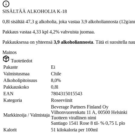
SISÄLTÄÄ ALKOHOLIA
K-18
0,8l sisältää 47,3 g alkoholia, joka vastaa 3,9 alkoholiannosta (12g/an
Pakkaus vastaa 4,33 kpl 4,2% vahvuista juomaa.
Pakkauksessa on yhteensä
3,9 alkoholiannosta
. Tätä ei suositella nau
Mainos
Tuotetiedot
Pakaste
Ei
Valmistusmaa
Chile
Alkoholipitoisuus
8,0%
Pakkauskoko
0,8l
EAN
7804315015543
Kategoria
Roseeviinit
Beverage Partners Finland Oy
Vilhonvuorenkatu 11 A, 00500 Helsinki
Markkinoija / Valmistaja
Tuotteen virallinen nimi
Santiago 1541 Rose 8 til- % 0,75 L plo
Kalorit
51 kilokaloria per 100ml