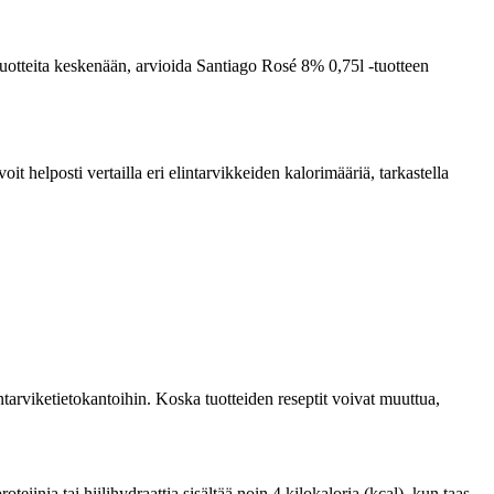
a tuotteita keskenään, arvioida Santiago Rosé 8% 0,75l -tuotteen
 helposti vertailla eri elintarvikkeiden kalorimääriä, tarkastella
tarviketietokantoihin. Koska tuotteiden reseptit voivat muuttua,
iinia tai hiilihydraattia sisältää noin 4 kilokaloria (kcal), kun taas