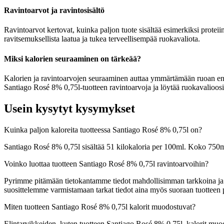
Ravintoarvot ja ravintosisältö
Ravintoarvot kertovat, kuinka paljon tuote sisältää esimerkiksi proteiin
ravitsemuksellista laatua ja tukea terveellisempää ruokavaliota.
Miksi kalorien seuraaminen on tärkeää?
Kalorien ja ravintoarvojen seuraaminen auttaa ymmärtämään ruoan energia
Santiago Rosé 8% 0,75l-tuotteen ravintoarvoja ja löytää ruokavalioosi 
Usein kysytyt kysymykset
Kuinka paljon kaloreita tuotteessa Santiago Rosé 8% 0,75l on?
Santiago Rosé 8% 0,75l sisältää 51 kilokaloria per 100ml. Koko 750m
Voinko luottaa tuotteen Santiago Rosé 8% 0,75l ravintoarvoihin?
Pyrimme pitämään tietokantamme tiedot mahdollisimman tarkkoina ja ajan
suosittelemme varmistamaan tarkat tiedot aina myös suoraan tuotteen
Miten tuotteen Santiago Rosé 8% 0,75l kalorit muodostuvat?
Elintarvikkeiden, kuten tuotteen Santiago Rosé 8% 0,75l, kalorit muodos