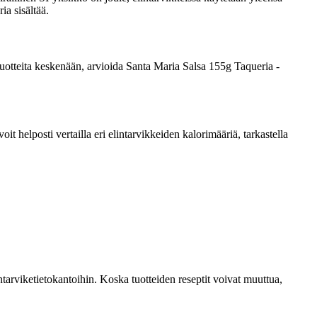
ia sisältää.
a tuotteita keskenään, arvioida Santa Maria Salsa 155g Taqueria -
 helposti vertailla eri elintarvikkeiden kalorimääriä, tarkastella
tarviketietokantoihin. Koska tuotteiden reseptit voivat muuttua,