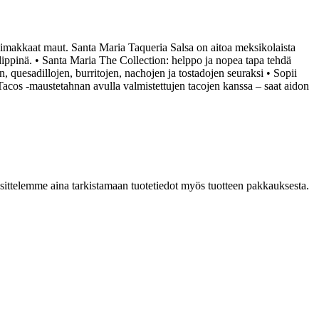
 voimakkaat maut. Santa Maria Taqueria Salsa on aitoa meksikolaista
ai dippinä. • Santa Maria The Collection: helppo ja nopea tapa tehdä
n, quesadillojen, burritojen, nachojen ja tostadojen seuraksi • Sopii
acos -maustetahnan avulla valmistettujen tacojen kanssa – saat aidon
Suosittelemme aina tarkistamaan tuotetiedot myös tuotteen pakkauksesta.