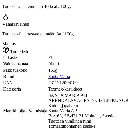
Tuote sisältää enintään 40 kcal / 100g.
Vähärasvainen
Tuote sisältää rasvaa enintään 3g / 100g.
Mainos
Tuotetiedot
Pakaste
Ei
Valmistusmaa
Irlanti
Pakkauskoko
155g
Brändi
Santa Maria
EAN
7311312006189
Kategoria
Texmex-kastikkeet
SANTA MARIA AB
ARENDALSVÄGEN 40, 434 39 KUN
Kuluttajapalvelu
Markkinoija / Valmistaja
Santa Maria AB
Box 63, SE-431 21 Mölndal, Sweden
Tuotteen virallinen nimi
Tomaattipohjainen kastike