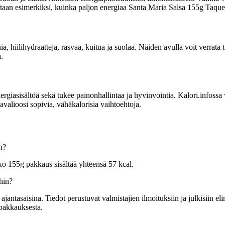
itetaan esimerkiksi, kuinka paljon energiaa Santa Maria Salsa 155g Taquer
ia, hiilihydraatteja, rasvaa, kuitua ja suolaa. Näiden avulla voit verrat
.
sisältöä sekä tukee painonhallintaa ja hyvinvointia. Kalori.infossa voit
valioosi sopivia, vähäkalorisia vaihtoehtoja.
n?
ko 155g pakkaus sisältää yhteensä 57 kcal.
hin?
tasaisina. Tiedot perustuvat valmistajien ilmoituksiin ja julkisiin elin
 pakkauksesta.