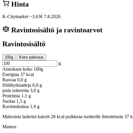
Hinta
K-Citymarket
~3,63€
7.8.2026
Ravintosisältö ja ravintoarvot
Ravintosisältö
100g
Koko pakkaus
g
Annoksen koko
100g
Energiaa
37 kcal
Rasvaa
0,0 g
Hiilihydraatteja
6,0 g
josta sokereita
3,0 g
Proteiinia
1,1 g
Suolaa
1,5 g
Ravintokuitua
1,9 g
Makroista lasketut kalorit 28 kcal poikkeaa tuotteelle ilmoitetusta 37 k
Mainos