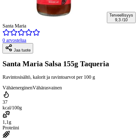
Terveellisyys
9,3
/10
Santa Maria
0 arvostelua
Jaa tuote
Santa Maria Salsa 155g Taqueria
Ravintosisältö, kalorit ja ravintoarvot per 100 g
Vähäenerginen
Vähärasvainen
37
kcal/100g
1,1g
Proteiini