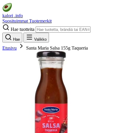
kalori
.info
Suosituimmat
Tuotemerkit
Hae tuotteita
Hae
Valikko
Etusivu
Santa Maria Salsa 155g Taqueria