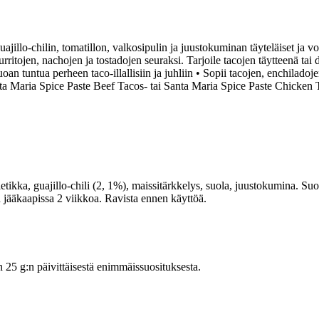
guajillo-chilin, tomatillon, valkosipulin ja juustokuminan täyteläiset ja
burritojen, nachojen ja tostadojen seuraksi. Tarjoile tacojen täytteenä t
n tuntua perheen taco-illallisiin ja juhliin • Sopii tacojen, enchiladoje
nta Maria Spice Paste Beef Tacos- tai Santa Maria Spice Paste Chicken T
nietikka, guajillo-chili (2, 1%), maissitärkkelys, suola, juustokumina. 
jääkaapissa 2 viikkoa. Ravista ennen käyttöä.
5 g:n päivittäisestä enimmäissuosituksesta.