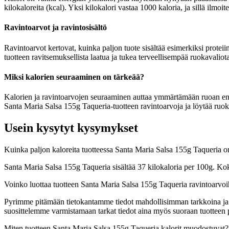
kilokaloreita (kcal). Yksi kilokalori vastaa 1000 kaloria, ja sillä ilmo
Ravintoarvot ja ravintosisältö
Ravintoarvot kertovat, kuinka paljon tuote sisältää esimerkiksi proteiin
tuotteen ravitsemuksellista laatua ja tukea terveellisempää ruokavaliota
Miksi kalorien seuraaminen on tärkeää?
Kalorien ja ravintoarvojen seuraaminen auttaa ymmärtämään ruoan energia
Santa Maria Salsa 155g Taqueria-tuotteen ravintoarvoja ja löytää ruoka
Usein kysytyt kysymykset
Kuinka paljon kaloreita tuotteessa Santa Maria Salsa 155g Taqueria o
Santa Maria Salsa 155g Taqueria sisältää 37 kilokaloria per 100g. Ko
Voinko luottaa tuotteen Santa Maria Salsa 155g Taqueria ravintoarvoi
Pyrimme pitämään tietokantamme tiedot mahdollisimman tarkkoina ja ajan
suosittelemme varmistamaan tarkat tiedot aina myös suoraan tuotteen
Miten tuotteen Santa Maria Salsa 155g Taqueria kalorit muodostuvat?