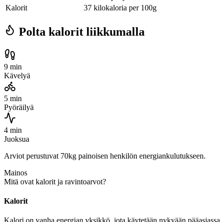
Kalorit
37 kilokaloria per 100g
Polta kalorit liikkumalla
9 min
Kävelyä
5 min
Pyöräilyä
4 min
Juoksua
Arviot perustuvat 70kg painoisen henkilön energiankulutukseen.
Mainos
Mitä ovat kalorit ja ravintoarvot?
Kalorit
Kalori on vanha energian yksikkö, jota käytetään nykyään pääasiassa r