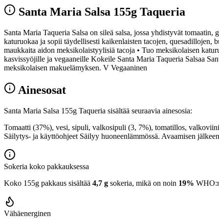
Santa Maria Salsa 155g Taqueria
Santa Maria Taqueria Salsa on sileä salsa, jossa yhdistyvät tomaatin, 
katuruokaa ja sopii täydellisesti kaikenlaisten tacojen, quesadillojen, 
maukkaita aidon meksikolaistyylisiä tacoja • Tuo meksikolaisen katuruoa
kasvissyöjille ja vegaaneille Kokeile Santa Maria Taqueria Salsaa Sa
meksikolaisen makuelämyksen. V Vegaaninen
Ainesosat
Santa Maria Salsa 155g Taqueria sisältää seuraavia ainesosia:
Tomaatti (37%), vesi, sipuli, valkosipuli (3, 7%), tomatillos, valkovii
Säilytys- ja käyttöohjeet Säilyy huoneenlämmössä. Avaamisen jälkeen 
Sokeria koko pakkauksessa
Koko 155g pakkaus sisältää
4,7 g
sokeria, mikä on noin
19%
WHO:n 2
Vähäenerginen