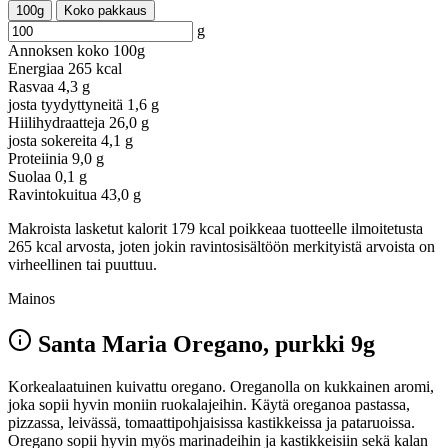
100g
Koko pakkaus
g
Annoksen koko
100g
Energiaa
265 kcal
Rasvaa
4,3 g
josta tyydyttyneitä
1,6 g
Hiilihydraatteja
26,0 g
josta sokereita
4,1 g
Proteiinia
9,0 g
Suolaa
0,1 g
Ravintokuitua
43,0 g
Makroista lasketut kalorit 179 kcal poikkeaa tuotteelle ilmoitetusta
265 kcal arvosta, joten jokin ravintosisältöön merkityistä arvoista on
virheellinen tai puuttuu.
Mainos
Santa Maria Oregano, purkki 9g
Korkealaatuinen kuivattu oregano. Oreganolla on kukkainen aromi,
joka sopii hyvin moniin ruokalajeihin. Käytä oreganoa pastassa,
pizzassa, leivässä, tomaattipohjaisissa kastikkeissa ja pataruoissa.
Oregano sopii hyvin myös marinadeihin ja kastikkeisiin sekä kalan