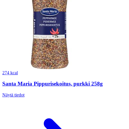
274 kcal
Santa Maria Pippurisekoitus, purkki 258g
Näytä tiedot