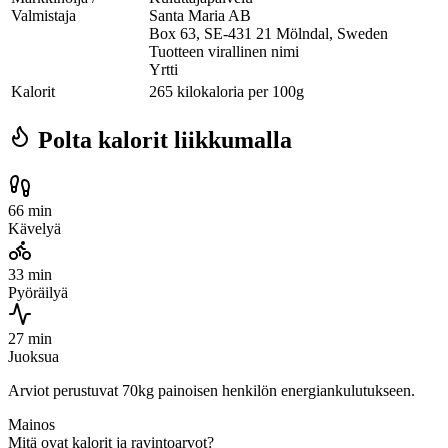
Valmistaja
Santa Maria AB
Box 63, SE-431 21 Mölndal, Sweden
Tuotteen virallinen nimi
Yrtti
Kalorit
265 kilokaloria per 100g
Polta kalorit liikkumalla
66 min
Kävelyä
33 min
Pyöräilyä
27 min
Juoksua
Arviot perustuvat 70kg painoisen henkilön energiankulutukseen.
Mainos
Mitä ovat kalorit ja ravintoarvot?