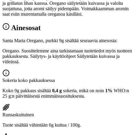
ja grillatun lihan kanssa. Oregano säilytetään kuivassa ja valolta
suojattuna, jotta aromi säilyy pidempään. Voimakkaamman aromin
saat esiin murentamalla oreganoa käsilläsi.
Ainesosat
Santa Maria Oregano, purkki 9g sisältää seuraavia ainesosia:
Oregano. Suosittelemme aina tarkistamaan tuotetiedot myös tuotteen
pakkauksesta. Säilytys- ja käyttöohjeet Säilytetään kuivassa ja
viileässä.
Sokeria koko pakkauksessa
Koko 9g pakkaus sisältää
0,4 g
sokeria, mikä on noin
1%
WHO:n
25 g:n päivittäisestä enimmäissuosituksesta.
Runsaskuituinen
Tuote sisältää vähintään 6g kuitua / 100g.