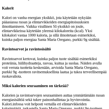
Kalorit
Kalori on vanha energian yksikkö, jota käytetään nykyään
pääasiassa ruoan ja elintarvikkeiden energiapitoisuuksien
ilmoittamiseen. Vaikka virallinen SI-yksikkö on joule,
elintarvikkeissa käytetään yleensä kilokaloreita (kcal). Yksi
kilokalori vastaa 1000 kaloria, ja sillä ilmoitetaan esimerkiksi,
kuinka paljon energiaa Santa Maria Oregano, purkki 9g sisältää.
Ravintoarvot ja ravintosisältö
Ravintoarvot kertovat, kuinka paljon tuote sisältää esimerkiksi
proteiinia, hiilihydraatteja, rasvaa, kuitua ja suolaa. Näiden avulla
voit verrata tuotteita keskenään, arvioida Santa Maria Oregano,
purkki 9g -tuotteen ravitsemuksellista laatua ja tukea terveellisempää
ruokavaliota.
Miksi kalorien seuraaminen on tärkeää?
Kalorien ja ravintoarvojen seuraaminen auttaa ymmärtämään ruoan
energiasisältöä sekä tukee painonhallintaa ja hyvinvointia.
Kalori.infossa voit helposti vertailla eri elintarvikkeiden
kalorimääriä, tarkastella Santa Maria Oregano, purkki 9g-tuotteen