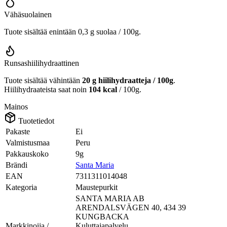
Vähäsuolainen
Tuote sisältää enintään 0,3 g suolaa / 100g.
Runsashiilihydraattinen
Tuote sisältää vähintään
20 g hiilihydraatteja / 100g
.
Hiilihydraateista saat noin
104 kcal
/ 100g.
Mainos
Tuotetiedot
Pakaste
Ei
Valmistusmaa
Peru
Pakkauskoko
9g
Brändi
Santa Maria
EAN
7311311014048
Kategoria
Maustepurkit
SANTA MARIA AB
ARENDALSVÄGEN 40, 434 39
KUNGBACKA
Markkinoija /
Kuluttajapalvelu