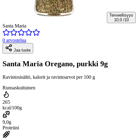
Terveellisyys
10,0
/10
Santa Maria
0 arvostelua
Jaa tuote
Santa Maria Oregano, purkki 9g
Ravintosisältö, kalorit ja ravintoarvot per 100 g
Runsaskuituinen
265
kcal/100g
9,0g
Proteiini