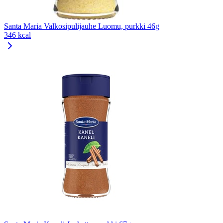
Santa Maria Valkosipulijauhe Luomu, purkki 46g
346 kcal