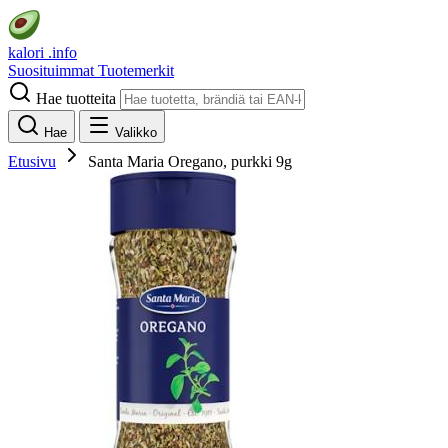
kalori
.info
Suosituimmat
Tuotemerkit
Hae tuotteita
Hae
Valikko
Etusivu
Santa Maria Oregano, purkki 9g