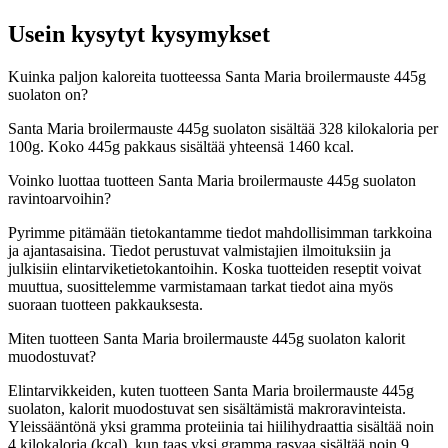
Usein kysytyt kysymykset
Kuinka paljon kaloreita tuotteessa Santa Maria broilermauste 445g
suolaton on?
Santa Maria broilermauste 445g suolaton sisältää 328 kilokaloria per
100g. Koko 445g pakkaus sisältää yhteensä 1460 kcal.
Voinko luottaa tuotteen Santa Maria broilermauste 445g suolaton
ravintoarvoihin?
Pyrimme pitämään tietokantamme tiedot mahdollisimman tarkkoina
ja ajantasaisina. Tiedot perustuvat valmistajien ilmoituksiin ja
julkisiin elintarviketietokantoihin. Koska tuotteiden reseptit voivat
muuttua, suosittelemme varmistamaan tarkat tiedot aina myös
suoraan tuotteen pakkauksesta.
Miten tuotteen Santa Maria broilermauste 445g suolaton kalorit
muodostuvat?
Elintarvikkeiden, kuten tuotteen Santa Maria broilermauste 445g
suolaton, kalorit muodostuvat sen sisältämistä makroravinteista.
Yleissääntönä yksi gramma proteiinia tai hiilihydraattia sisältää noin
4 kilokaloria (kcal), kun taas yksi gramma rasvaa sisältää noin 9