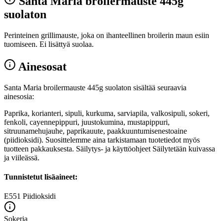
Santa Maria broilermauste 445g
suolaton
Perinteinen grillimauste, joka on ihanteellinen broilerin maun esiin
tuomiseen. Ei lisättyä suolaa.
Ainesosat
Santa Maria broilermauste 445g suolaton sisältää seuraavia
ainesosia:
Paprika, korianteri, sipuli, kurkuma, sarviapila, valkosipuli, sokeri,
fenkoli, cayennepippuri, juustokumina, mustapippuri,
sitruunamehujauhe, paprikauute, paakkuuntumisenestoaine
(piidioksidi). Suosittelemme aina tarkistamaan tuotetiedot myös
tuotteen pakkauksesta. Säilytys- ja käyttöohjeet Säilytetään kuivassa
ja viileässä.
Tunnistetut lisäaineet:
E551
Piidioksidi
Sokeria