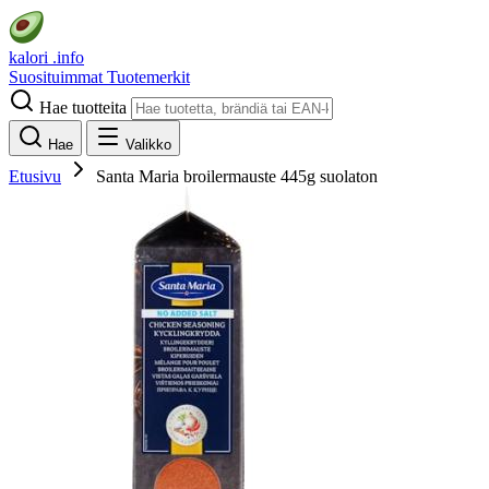
kalori
.info
Suosituimmat
Tuotemerkit
Hae tuotteita
Hae
Valikko
Etusivu
Santa Maria broilermauste 445g suolaton