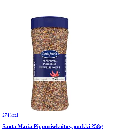
274 kcal
Santa Maria Pippurisekoitus, purkki 258g