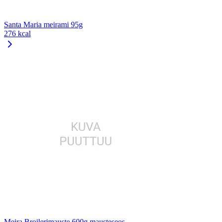
Santa Maria meirami 95g
276 kcal
Meira Broilerimauste 600g mausteseos