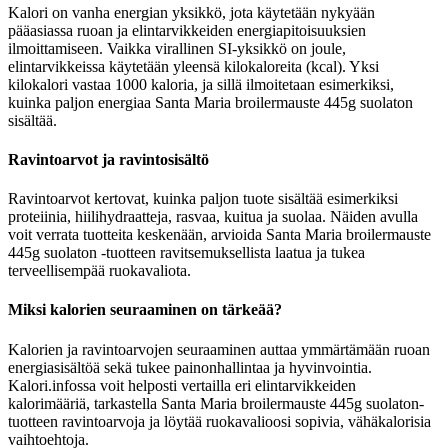
Kalori on vanha energian yksikkö, jota käytetään nykyään
pääasiassa ruoan ja elintarvikkeiden energiapitoisuuksien
ilmoittamiseen. Vaikka virallinen SI-yksikkö on joule,
elintarvikkeissa käytetään yleensä kilokaloreita (kcal). Yksi
kilokalori vastaa 1000 kaloria, ja sillä ilmoitetaan esimerkiksi,
kuinka paljon energiaa Santa Maria broilermauste 445g suolaton
sisältää.
Ravintoarvot ja ravintosisältö
Ravintoarvot kertovat, kuinka paljon tuote sisältää esimerkiksi
proteiinia, hiilihydraatteja, rasvaa, kuitua ja suolaa. Näiden avulla
voit verrata tuotteita keskenään, arvioida Santa Maria broilermauste
445g suolaton -tuotteen ravitsemuksellista laatua ja tukea
terveellisempää ruokavaliota.
Miksi kalorien seuraaminen on tärkeää?
Kalorien ja ravintoarvojen seuraaminen auttaa ymmärtämään ruoan
energiasisältöä sekä tukee painonhallintaa ja hyvinvointia.
Kalori.infossa voit helposti vertailla eri elintarvikkeiden
kalorimääriä, tarkastella Santa Maria broilermauste 445g suolaton-
tuotteen ravintoarvoja ja löytää ruokavalioosi sopivia, vähäkalorisia
vaihtoehtoja.