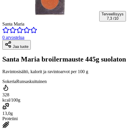
Terveellisyys
7,3
/10
Santa Maria
0 arvostelua
Jaa tuote
Santa Maria broilermauste 445g suolaton
Ravintosisältö, kalorit ja ravintoarvot per 100 g
Sokeria
Runsaskuituinen
328
kcal/100g
13,0g
Proteiini