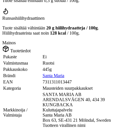
Tuote sisältää enintään 0,3 g suolaa / 100g.
Runsashiilihydraattinen
Tuote sisältää vähintään
20 g hiilihydraatteja / 100g
.
Hiilihydraateista saat noin
128 kcal
/ 100g.
Mainos
Tuotetiedot
Pakaste
Ei
Valmistusmaa
Ruotsi
Pakkauskoko
445g
Brändi
Santa Maria
EAN
7311311013447
Kategoria
Mausteiden suurpakkaukset
SANTA MARIA AB
ARENDALSVÄGEN 40, 434 39
KUNGBACKA
Markkinoija /
Kuluttajapalvelu
Valmistaja
Santa Maria AB
Box 63, SE-431 21 Mölndal, Sweden
Tuotteen virallinen nimi