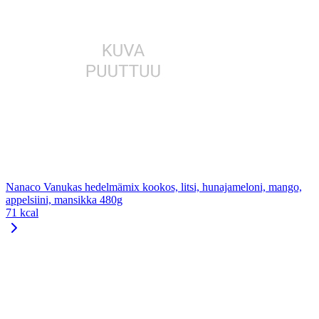
Nanaco Vanukas hedelmämix kookos, litsi, hunajameloni, mango,
appelsiini, mansikka 480g
71 kcal