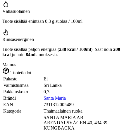
Vähäsuolainen
Tuote sisältää enintään 0,3 g suolaa / 100ml.
Runsasenerginen
Tuote sisältää paljon energiaa (
238 kcal / 100ml
). Saat noin
200
kcal
jo noin
84ml
annoksesta.
Mainos
Tuotetiedot
Pakaste
Ei
Valmistusmaa
Sri Lanka
Pakkauskoko
0,3l
Brändi
Santa Maria
EAN
7311312005489
Kategoria
Thaimaalainen ruoka
SANTA MARIA AB
ARENDALSVÄGEN 40, 434 39
KUNGBACKA