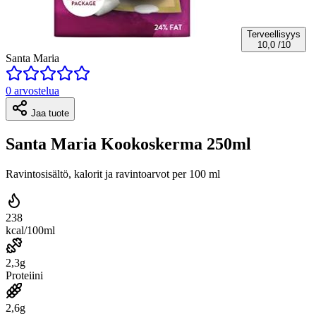
Terveellisyys
10,0
/10
Santa Maria
0 arvostelua
Jaa tuote
Santa Maria Kookoskerma 250ml
Ravintosisältö, kalorit ja ravintoarvot per 100 ml
238
kcal/100ml
2,3g
Proteiini
2,6g