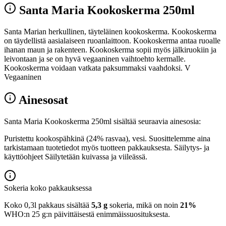
Santa Maria Kookoskerma 250ml
Santa Marian herkullinen, täyteläinen kookoskerma. Kookoskerma
on täydellistä aasialaiseen ruoanlaittoon. Kookoskerma antaa ruoalle
ihanan maun ja rakenteen. Kookoskerma sopii myös jälkiruokiin ja
leivontaan ja se on hyvä vegaaninen vaihtoehto kermalle.
Kookoskerma voidaan vatkata paksummaksi vaahdoksi. V
Vegaaninen
Ainesosat
Santa Maria Kookoskerma 250ml sisältää seuraavia ainesosia:
Puristettu kookospähkinä (24% rasvaa), vesi. Suosittelemme aina
tarkistamaan tuotetiedot myös tuotteen pakkauksesta. Säilytys- ja
käyttöohjeet Säilytetään kuivassa ja viileässä.
Sokeria koko pakkauksessa
Koko 0,3l pakkaus sisältää
5,3 g
sokeria, mikä on noin
21%
WHO:n 25 g:n päivittäisestä enimmäissuosituksesta.