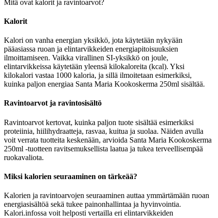
Mitä ovat kalorit ja ravintoarvot?
Kalorit
Kalori on vanha energian yksikkö, jota käytetään nykyään
pääasiassa ruoan ja elintarvikkeiden energiapitoisuuksien
ilmoittamiseen. Vaikka virallinen SI-yksikkö on joule,
elintarvikkeissa käytetään yleensä kilokaloreita (kcal). Yksi
kilokalori vastaa 1000 kaloria, ja sillä ilmoitetaan esimerkiksi,
kuinka paljon energiaa Santa Maria Kookoskerma 250ml sisältää.
Ravintoarvot ja ravintosisältö
Ravintoarvot kertovat, kuinka paljon tuote sisältää esimerkiksi
proteiinia, hiilihydraatteja, rasvaa, kuitua ja suolaa. Näiden avulla
voit verrata tuotteita keskenään, arvioida Santa Maria Kookoskerma
250ml -tuotteen ravitsemuksellista laatua ja tukea terveellisempää
ruokavaliota.
Miksi kalorien seuraaminen on tärkeää?
Kalorien ja ravintoarvojen seuraaminen auttaa ymmärtämään ruoan
energiasisältöä sekä tukee painonhallintaa ja hyvinvointia.
Kalori.infossa voit helposti vertailla eri elintarvikkeiden