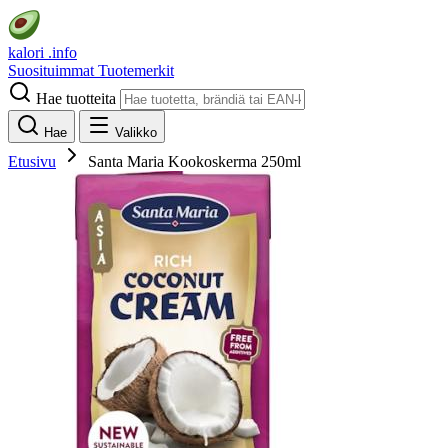
kalori
.info
Suosituimmat
Tuotemerkit
Hae tuotteita
Hae
Valikko
Etusivu
Santa Maria Kookoskerma 250ml