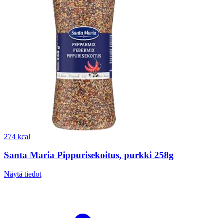
274 kcal
Santa Maria Pippurisekoitus, purkki 258g
Näytä tiedot