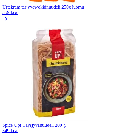
Urtekram täsjyväwokkinuudeli 250g luomu
359 kcal
Spice Up! Täysjyvänuudeli 200 g
349 kcal