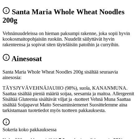
Santa Maria Whole Wheat Noodles
200g
Vehnänuudeleissa on hieman paksumpi rakenne, joka sopii hyvin
kookosmaitopohjaisiin ruokiin. Nuudelit säilyttävät hyvin
rakenteensa ja sopivat siten täyteläisiin patoihin ja curryihin.
Ainesosat
Santa Maria Whole Wheat Noodles 200g sisältää seuraavia
ainesosia:
TÄYSJYVÄVEHNÄJAUHO (98%), suola, KANANMUNA.
Saattaa sisältää pieniä määriä soijaa, seesamia ja maitoa. Allergeenit
Sisältää Gluteenia sisältävät viljat ja -tuotteet Vehnä Muna Saattaa
sisältää Soijapavut Maito Seesaminsiemenet Suosittelemme aina
tarkistamaan tuotetiedot myös tuotteen pakkauksesta.
Sokeria koko pakkauksessa