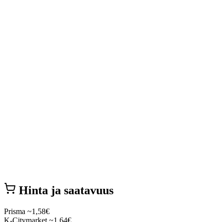
Hinta ja saatavuus
Prisma
~1,58€
K-Citymarket
~1,64€