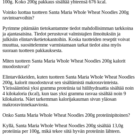
100g. Koko 200g pakkaus sisältää yhteensä 676 kcal.
Voinko luottaa tuotteen Santa Maria Whole Wheat Noodles 200g
ravintoarvoihin?
Pyrimme pitämään tietokantamme tiedot mahdollisimman tarkkoina
ja ajantasaisina. Tiedot perustuvat valmistajien ilmoituksiin ja
julkisiin elintarviketietokantoihin. Koska tuotteiden reseptit voivat
muuttua, suosittelemme varmistamaan tarkat tiedot aina myös
suoraan tuotteen pakkauksesta.
Miten tuotteen Santa Maria Whole Wheat Noodles 200g kalorit
muodostuvat?
Elintarvikkeiden, kuten tuotteen Santa Maria Whole Wheat Noodles
200g, kalorit muodostuvat sen sisältämistä makroravinteista.
Yleissääntönä yksi gramma proteiinia tai hiilihydraattia sisältää noin
4 kilokaloria (kcal), kun taas yksi gramma rasvaa sisältää noin 9
kilokaloria. Näet tarkemman kalorijakauman sivun yläosan
makroravinnekaaviosta.
Onko Santa Maria Whole Wheat Noodles 200g proteiinipitoinen?
Kyllä, Santa Maria Whole Wheat Noodles 200g sisältää 13,0g
proteiinia per 100g, mikä tekee siitä hyvän proteiinin lähteen.