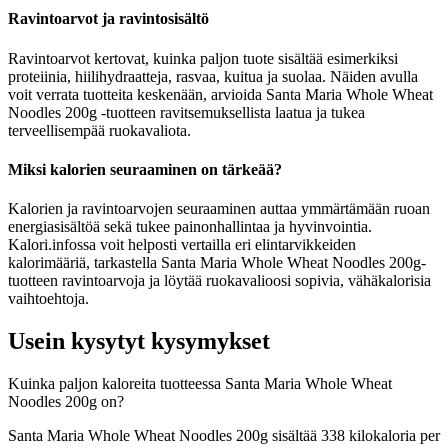
Ravintoarvot ja ravintosisältö
Ravintoarvot kertovat, kuinka paljon tuote sisältää esimerkiksi
proteiinia, hiilihydraatteja, rasvaa, kuitua ja suolaa. Näiden avulla
voit verrata tuotteita keskenään, arvioida Santa Maria Whole Wheat
Noodles 200g -tuotteen ravitsemuksellista laatua ja tukea
terveellisempää ruokavaliota.
Miksi kalorien seuraaminen on tärkeää?
Kalorien ja ravintoarvojen seuraaminen auttaa ymmärtämään ruoan
energiasisältöä sekä tukee painonhallintaa ja hyvinvointia.
Kalori.infossa voit helposti vertailla eri elintarvikkeiden
kalorimääriä, tarkastella Santa Maria Whole Wheat Noodles 200g-
tuotteen ravintoarvoja ja löytää ruokavalioosi sopivia, vähäkalorisia
vaihtoehtoja.
Usein kysytyt kysymykset
Kuinka paljon kaloreita tuotteessa Santa Maria Whole Wheat
Noodles 200g on?
Santa Maria Whole Wheat Noodles 200g sisältää 338 kilokaloria per