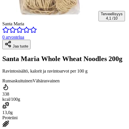
Terveellisyys
4,1
/10
Santa Maria
0 arvostelua
Jaa tuote
Santa Maria Whole Wheat Noodles 200g
Ravintosisältö, kalorit ja ravintoarvot per 100 g
Runsaskuituinen
Vähärasvainen
338
kcal/100g
13,0g
Proteiini