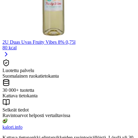
2U Duas Uvas Fruity Vibes 8% 0,75l
80 kcal
Luotettu palvelu
Suomalainen ruokatietokanta
30 000+ tuotetta
Kattava tietokanta
Selkeät tiedot
Ravintoarvot helposti vertailtavissa
kalori
.info
Kattava tietopankki elintarvikkeiden ravintosisällöistä.
Löydä yli 30