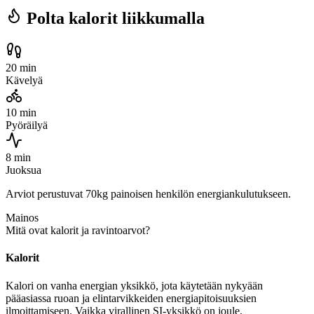
Polta kalorit liikkumalla
20 min
Kävelyä
10 min
Pyöräilyä
8 min
Juoksua
Arviot perustuvat 70kg painoisen henkilön energiankulutukseen.
Mainos
Mitä ovat kalorit ja ravintoarvot?
Kalorit
Kalori on vanha energian yksikkö, jota käytetään nykyään
pääasiassa ruoan ja elintarvikkeiden energiapitoisuuksien
ilmoittamiseen. Vaikka virallinen SI-yksikkö on joule,