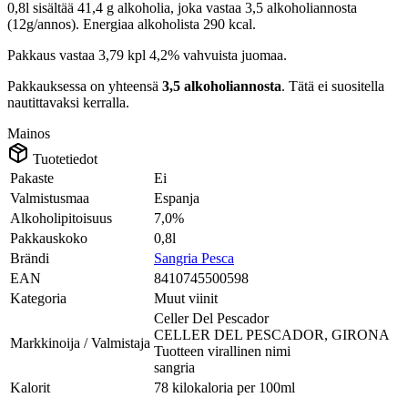
0,8l sisältää 41,4 g alkoholia, joka vastaa 3,5 alkoholiannosta
(12g/annos). Energiaa alkoholista 290 kcal.
Pakkaus vastaa 3,79 kpl 4,2% vahvuista juomaa.
Pakkauksessa on yhteensä
3,5 alkoholiannosta
. Tätä ei suositella
nautittavaksi kerralla.
Mainos
Tuotetiedot
Pakaste
Ei
Valmistusmaa
Espanja
Alkoholipitoisuus
7,0%
Pakkauskoko
0,8l
Brändi
Sangria Pesca
EAN
8410745500598
Kategoria
Muut viinit
Celler Del Pescador
CELLER DEL PESCADOR, GIRONA
Markkinoija / Valmistaja
Tuotteen virallinen nimi
sangria
Kalorit
78 kilokaloria per 100ml