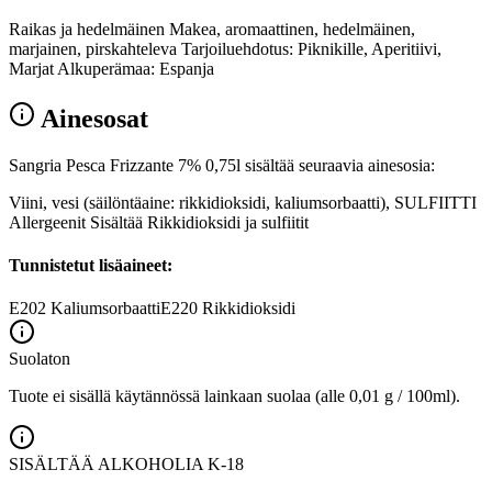
Raikas ja hedelmäinen Makea, aromaattinen, hedelmäinen,
marjainen, pirskahteleva Tarjoiluehdotus: Piknikille, Aperitiivi,
Marjat Alkuperämaa: Espanja
Ainesosat
Sangria Pesca Frizzante 7% 0,75l sisältää seuraavia ainesosia:
Viini, vesi (säilöntäaine: rikkidioksidi, kaliumsorbaatti), SULFIITTI
Allergeenit Sisältää Rikkidioksidi ja sulfiitit
Tunnistetut lisäaineet:
E202
Kaliumsorbaatti
E220
Rikkidioksidi
Suolaton
Tuote ei sisällä käytännössä lainkaan suolaa (alle 0,01 g / 100ml).
SISÄLTÄÄ ALKOHOLIA
K-18