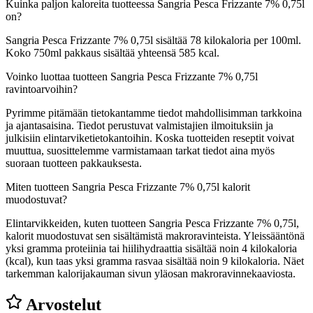
Kuinka paljon kaloreita tuotteessa Sangria Pesca Frizzante 7% 0,75l
on?
Sangria Pesca Frizzante 7% 0,75l sisältää 78 kilokaloria per 100ml.
Koko 750ml pakkaus sisältää yhteensä 585 kcal.
Voinko luottaa tuotteen Sangria Pesca Frizzante 7% 0,75l
ravintoarvoihin?
Pyrimme pitämään tietokantamme tiedot mahdollisimman tarkkoina
ja ajantasaisina. Tiedot perustuvat valmistajien ilmoituksiin ja
julkisiin elintarviketietokantoihin. Koska tuotteiden reseptit voivat
muuttua, suosittelemme varmistamaan tarkat tiedot aina myös
suoraan tuotteen pakkauksesta.
Miten tuotteen Sangria Pesca Frizzante 7% 0,75l kalorit
muodostuvat?
Elintarvikkeiden, kuten tuotteen Sangria Pesca Frizzante 7% 0,75l,
kalorit muodostuvat sen sisältämistä makroravinteista. Yleissääntönä
yksi gramma proteiinia tai hiilihydraattia sisältää noin 4 kilokaloria
(kcal), kun taas yksi gramma rasvaa sisältää noin 9 kilokaloria. Näet
tarkemman kalorijakauman sivun yläosan makroravinnekaaviosta.
Arvostelut