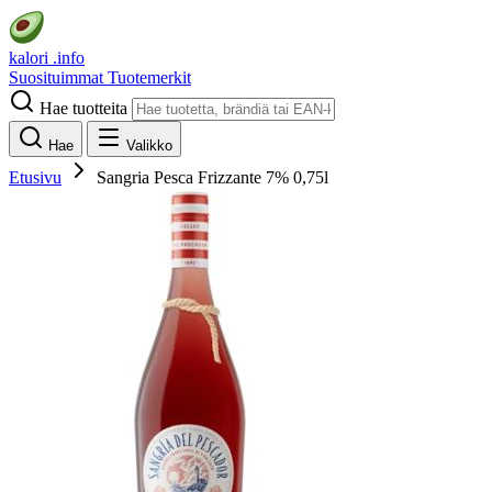
kalori
.info
Suosituimmat
Tuotemerkit
Hae tuotteita
Hae
Valikko
Etusivu
Sangria Pesca Frizzante 7% 0,75l