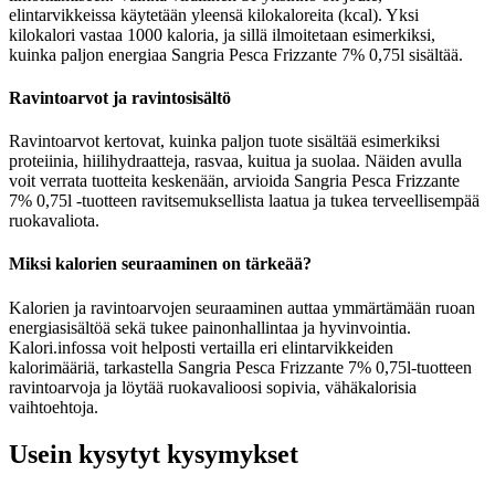
elintarvikkeissa käytetään yleensä kilokaloreita (kcal). Yksi
kilokalori vastaa 1000 kaloria, ja sillä ilmoitetaan esimerkiksi,
kuinka paljon energiaa Sangria Pesca Frizzante 7% 0,75l sisältää.
Ravintoarvot ja ravintosisältö
Ravintoarvot kertovat, kuinka paljon tuote sisältää esimerkiksi
proteiinia, hiilihydraatteja, rasvaa, kuitua ja suolaa. Näiden avulla
voit verrata tuotteita keskenään, arvioida Sangria Pesca Frizzante
7% 0,75l -tuotteen ravitsemuksellista laatua ja tukea terveellisempää
ruokavaliota.
Miksi kalorien seuraaminen on tärkeää?
Kalorien ja ravintoarvojen seuraaminen auttaa ymmärtämään ruoan
energiasisältöä sekä tukee painonhallintaa ja hyvinvointia.
Kalori.infossa voit helposti vertailla eri elintarvikkeiden
kalorimääriä, tarkastella Sangria Pesca Frizzante 7% 0,75l-tuotteen
ravintoarvoja ja löytää ruokavalioosi sopivia, vähäkalorisia
vaihtoehtoja.
Usein kysytyt kysymykset