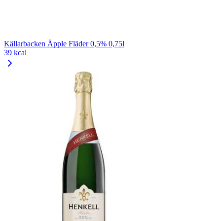
Källarbacken Äpple Fläder 0,5% 0,75l
39 kcal