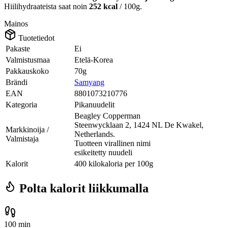
Hiilihydraateista saat noin
252 kcal
/ 100g.
Mainos
Tuotetiedot
Pakaste
Ei
Valmistusmaa
Etelä-Korea
Pakkauskoko
70g
Brändi
Samyang
EAN
8801073210776
Kategoria
Pikanuudelit
Beagley Copperman
Steenwycklaan 2, 1424 NL De Kwakel,
Markkinoija /
Netherlands.
Valmistaja
Tuotteen virallinen nimi
esikeitetty nuudeli
Kalorit
400 kilokaloria per 100g
Polta kalorit liikkumalla
100 min