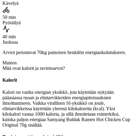
Kävelyä
50 min
Pyöräilyä
40 min
Juoksua
Arviot perustuvat 70kg painoisen henkilön energiankulutukseen.
Mainos
Mitä ovat kalorit ja ravintoarvot?
Kalorit
Kalori on vanha energian yksikkö, jota käytetään nykyään
pääasiassa ruoan ja elintarvikkeiden energiapitoisuuksien
ilmoittamiseen. Vaikka virallinen SI-yksikkö on joule,
elintarvikkeissa käytetään yleensä kilokaloreita (kcal). Yksi
kilokalori vastaa 1000 kaloria, ja sillä ilmoitetaan esimerkiksi,
kuinka paljon energiaa Samyang Buldak Ramen Hot Chicken Cup
Original 70g sisältää.