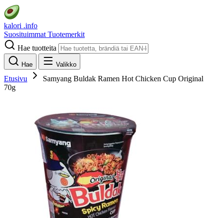
kalori
.info
Suosituimmat
Tuotemerkit
Hae tuotteita
Hae
Valikko
Etusivu
Samyang Buldak Ramen Hot Chicken Cup Original
70g