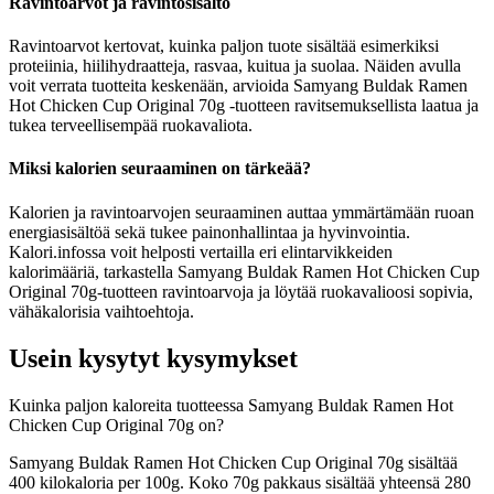
Ravintoarvot ja ravintosisältö
Ravintoarvot kertovat, kuinka paljon tuote sisältää esimerkiksi
proteiinia, hiilihydraatteja, rasvaa, kuitua ja suolaa. Näiden avulla
voit verrata tuotteita keskenään, arvioida Samyang Buldak Ramen
Hot Chicken Cup Original 70g -tuotteen ravitsemuksellista laatua ja
tukea terveellisempää ruokavaliota.
Miksi kalorien seuraaminen on tärkeää?
Kalorien ja ravintoarvojen seuraaminen auttaa ymmärtämään ruoan
energiasisältöä sekä tukee painonhallintaa ja hyvinvointia.
Kalori.infossa voit helposti vertailla eri elintarvikkeiden
kalorimääriä, tarkastella Samyang Buldak Ramen Hot Chicken Cup
Original 70g-tuotteen ravintoarvoja ja löytää ruokavalioosi sopivia,
vähäkalorisia vaihtoehtoja.
Usein kysytyt kysymykset
Kuinka paljon kaloreita tuotteessa Samyang Buldak Ramen Hot
Chicken Cup Original 70g on?
Samyang Buldak Ramen Hot Chicken Cup Original 70g sisältää
400 kilokaloria per 100g. Koko 70g pakkaus sisältää yhteensä 280