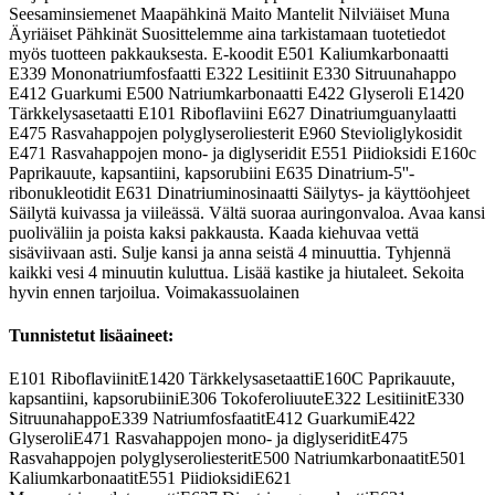
Seesaminsiemenet Maapähkinä Maito Mantelit Nilviäiset Muna
Äyriäiset Pähkinät Suosittelemme aina tarkistamaan tuotetiedot
myös tuotteen pakkauksesta. E-koodit E501 Kaliumkarbonaatti
E339 Mononatriumfosfaatti E322 Lesitiinit E330 Sitruunahappo
E412 Guarkumi E500 Natriumkarbonaatti E422 Glyseroli E1420
Tärkkelysasetaatti E101 Riboflaviini E627 Dinatriumguanylaatti
E475 Rasvahappojen polyglyseroliesterit E960 Stevioliglykosidit
E471 Rasvahappojen mono- ja diglyseridit E551 Piidioksidi E160c
Paprikauute, kapsantiini, kapsorubiini E635 Dinatrium-5''-
ribonukleotidit E631 Dinatriuminosinaatti Säilytys- ja käyttöohjeet
Säilytä kuivassa ja viileässä. Vältä suoraa auringonvaloa. Avaa kansi
puoliväliin ja poista kaksi pakkausta. Kaada kiehuvaa vettä
sisäviivaan asti. Sulje kansi ja anna seistä 4 minuuttia. Tyhjennä
kaikki vesi 4 minuutin kuluttua. Lisää kastike ja hiutaleet. Sekoita
hyvin ennen tarjoilua. Voimakassuolainen
Tunnistetut lisäaineet:
E101
Riboflaviinit
E1420
Tärkkelysasetaatti
E160C
Paprikauute,
kapsantiini, kapsorubiini
E306
Tokoferoliuute
E322
Lesitiinit
E330
Sitruunahappo
E339
Natriumfosfaatit
E412
Guarkumi
E422
Glyseroli
E471
Rasvahappojen mono- ja diglyseridit
E475
Rasvahappojen polyglyseroliesterit
E500
Natriumkarbonaatit
E501
Kaliumkarbonaatit
E551
Piidioksidi
E621