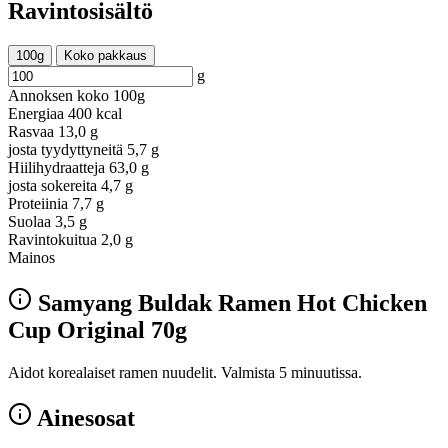
Ravintosisältö
100g
Koko pakkaus
g
Annoksen koko
100g
Energiaa
400 kcal
Rasvaa
13,0 g
josta tyydyttyneitä
5,7 g
Hiilihydraatteja
63,0 g
josta sokereita
4,7 g
Proteiinia
7,7 g
Suolaa
3,5 g
Ravintokuitua
2,0 g
Mainos
Samyang Buldak Ramen Hot Chicken
Cup Original 70g
Aidot korealaiset ramen nuudelit. Valmista 5 minuutissa.
Ainesosat