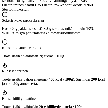
Mononatriumglutamaatti
E627
Dinatriumguanylaatti
E631
Dinatriuminosinaatti
E635
Dinatrium-5'-ribonukleotidit
E960
Stevioliglykosidit
Sokeria koko pakkauksessa
Koko 70g pakkaus sisältää
3,3 g
sokeria, mikä on noin
13%
WHO:n 25 g:n päivittäisestä enimmäissuosituksesta.
Runsassuolainen
Varoitus
Tuote sisältää vähintään 2g suolaa / 100g.
Runsasenerginen
Tuote sisältää paljon energiaa (
400 kcal / 100g
). Saat noin
200 kcal
jo noin
50g
annoksesta.
Runsashiilihydraattinen
Tuote sisältää vähintään
20 g hiilihydraatteja / 100g
.