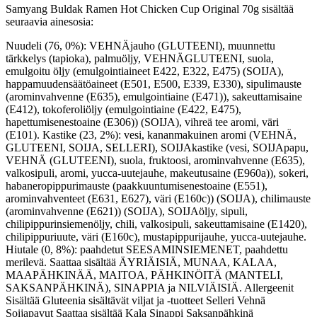
Samyang Buldak Ramen Hot Chicken Cup Original 70g sisältää
seuraavia ainesosia:
Nuudeli (76, 0%): VEHNÄjauho (GLUTEENI), muunnettu
tärkkelys (tapioka), palmuöljy, VEHNÄGLUTEENI, suola,
emulgoitu öljy (emulgointiaineet E422, E322, E475) (SOIJA),
happamuudensäätöaineet (E501, E500, E339, E330), sipulimauste
(arominvahvenne (E635), emulgointiaine (E471)), sakeuttamisaine
(E412), tokoferoliöljy (emulgointiaine (E422, E475),
hapettumisenestoaine (E306)) (SOIJA), vihreä tee aromi, väri
(E101). Kastike (23, 2%): vesi, kananmakuinen aromi (VEHNÄ,
GLUTEENI, SOIJA, SELLERI), SOIJAkastike (vesi, SOIJApapu,
VEHNÄ (GLUTEENI), suola, fruktoosi, arominvahvenne (E635),
valkosipuli, aromi, yucca-uutejauhe, makeutusaine (E960a)), sokeri,
habaneropippurimauste (paakkuuntumisenestoaine (E551),
arominvahventeet (E631, E627), väri (E160c)) (SOIJA), chilimauste
(arominvahvenne (E621)) (SOIJA), SOIJAöljy, sipuli,
chilipippurinsiemenöljy, chili, valkosipuli, sakeuttamisaine (E1420),
chilipippuriuute, väri (E160c), mustapippurijauhe, yucca-uutejauhe.
Hiutale (0, 8%): paahdetut SEESAMINSIEMENET, paahdettu
merilevä. Saattaa sisältää ÄYRIÄISIÄ, MUNAA, KALAA,
MAAPÄHKINÄÄ, MAITOA, PÄHKINÖITÄ (MANTELI,
SAKSANPÄHKINÄ), SINAPPIA ja NILVIÄISIÄ. Allergeenit
Sisältää Gluteenia sisältävät viljat ja -tuotteet Selleri Vehnä
Soijapavut Saattaa sisältää Kala Sinappi Saksanpähkinä