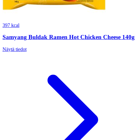
397 kcal
Samyang Buldak Ramen Hot Chicken Cheese 140g
Näytä tiedot