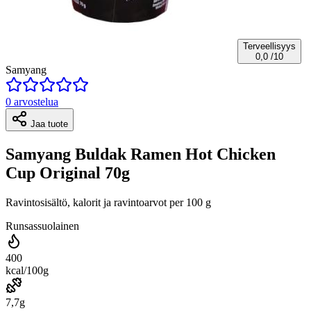
Terveellisyys
0,0
/10
Samyang
0 arvostelua
Jaa tuote
Samyang Buldak Ramen Hot Chicken
Cup Original 70g
Ravintosisältö, kalorit ja ravintoarvot per 100 g
Runsassuolainen
400
kcal/100g
7,7g