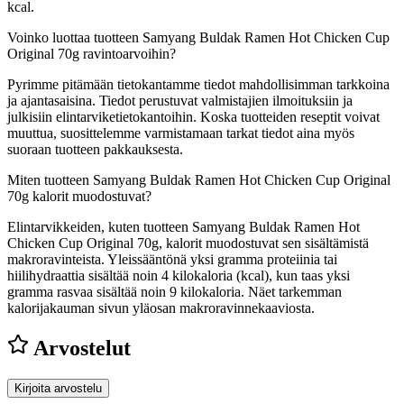
kcal.
Voinko luottaa tuotteen Samyang Buldak Ramen Hot Chicken Cup
Original 70g ravintoarvoihin?
Pyrimme pitämään tietokantamme tiedot mahdollisimman tarkkoina
ja ajantasaisina. Tiedot perustuvat valmistajien ilmoituksiin ja
julkisiin elintarviketietokantoihin. Koska tuotteiden reseptit voivat
muuttua, suosittelemme varmistamaan tarkat tiedot aina myös
suoraan tuotteen pakkauksesta.
Miten tuotteen Samyang Buldak Ramen Hot Chicken Cup Original
70g kalorit muodostuvat?
Elintarvikkeiden, kuten tuotteen Samyang Buldak Ramen Hot
Chicken Cup Original 70g, kalorit muodostuvat sen sisältämistä
makroravinteista. Yleissääntönä yksi gramma proteiinia tai
hiilihydraattia sisältää noin 4 kilokaloria (kcal), kun taas yksi
gramma rasvaa sisältää noin 9 kilokaloria. Näet tarkemman
kalorijakauman sivun yläosan makroravinnekaaviosta.
Arvostelut
Kirjoita arvostelu