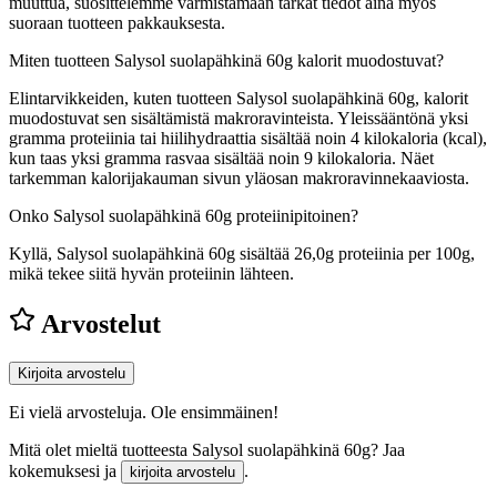
muuttua, suosittelemme varmistamaan tarkat tiedot aina myös
suoraan tuotteen pakkauksesta.
Miten tuotteen Salysol suolapähkinä 60g kalorit muodostuvat?
Elintarvikkeiden, kuten tuotteen Salysol suolapähkinä 60g, kalorit
muodostuvat sen sisältämistä makroravinteista. Yleissääntönä yksi
gramma proteiinia tai hiilihydraattia sisältää noin 4 kilokaloria (kcal),
kun taas yksi gramma rasvaa sisältää noin 9 kilokaloria. Näet
tarkemman kalorijakauman sivun yläosan makroravinnekaaviosta.
Onko Salysol suolapähkinä 60g proteiinipitoinen?
Kyllä, Salysol suolapähkinä 60g sisältää 26,0g proteiinia per 100g,
mikä tekee siitä hyvän proteiinin lähteen.
Arvostelut
Kirjoita arvostelu
Ei vielä arvosteluja. Ole ensimmäinen!
Mitä olet mieltä tuotteesta Salysol suolapähkinä 60g? Jaa
kokemuksesi ja
.
kirjoita arvostelu