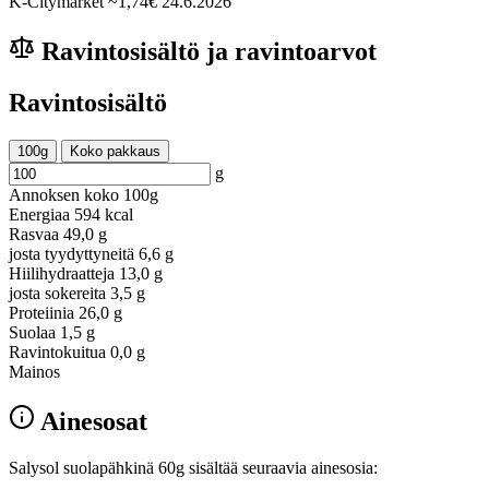
K-Citymarket
~1,74€
24.6.2026
Ravintosisältö ja ravintoarvot
Ravintosisältö
100g
Koko pakkaus
g
Annoksen koko
100g
Energiaa
594 kcal
Rasvaa
49,0 g
josta tyydyttyneitä
6,6 g
Hiilihydraatteja
13,0 g
josta sokereita
3,5 g
Proteiinia
26,0 g
Suolaa
1,5 g
Ravintokuitua
0,0 g
Mainos
Ainesosat
Salysol suolapähkinä 60g sisältää seuraavia ainesosia: