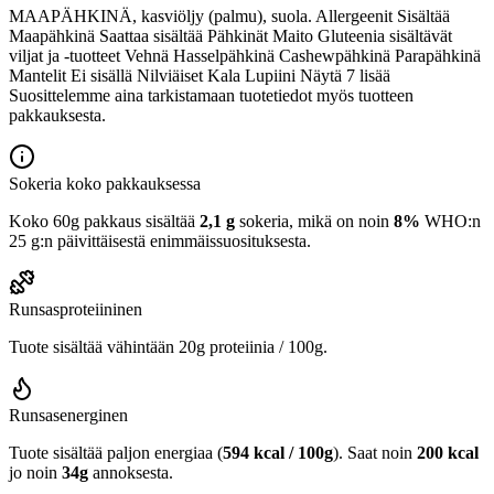
MAAPÄHKINÄ, kasviöljy (palmu), suola. Allergeenit Sisältää
Maapähkinä Saattaa sisältää Pähkinät Maito Gluteenia sisältävät
viljat ja -tuotteet Vehnä Hasselpähkinä Cashewpähkinä Parapähkinä
Mantelit Ei sisällä Nilviäiset Kala Lupiini Näytä 7 lisää
Suosittelemme aina tarkistamaan tuotetiedot myös tuotteen
pakkauksesta.
Sokeria koko pakkauksessa
Koko 60g pakkaus sisältää
2,1 g
sokeria, mikä on noin
8%
WHO:n
25 g:n päivittäisestä enimmäissuosituksesta.
Runsasproteiininen
Tuote sisältää vähintään 20g proteiinia / 100g.
Runsasenerginen
Tuote sisältää paljon energiaa (
594 kcal / 100g
). Saat noin
200 kcal
jo noin
34g
annoksesta.