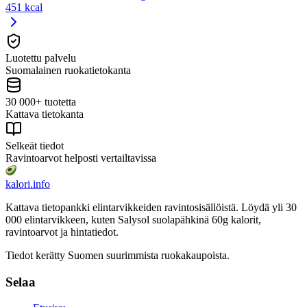
451 kcal
Luotettu palvelu
Suomalainen ruokatietokanta
30 000+ tuotetta
Kattava tietokanta
Selkeät tiedot
Ravintoarvot helposti vertailtavissa
kalori
.info
Kattava tietopankki elintarvikkeiden ravintosisällöistä.
Löydä yli 30
000 elintarvikkeen, kuten Salysol suolapähkinä 60g
kalorit,
ravintoarvot ja hintatiedot.
Tiedot kerätty Suomen suurimmista ruokakaupoista.
Selaa