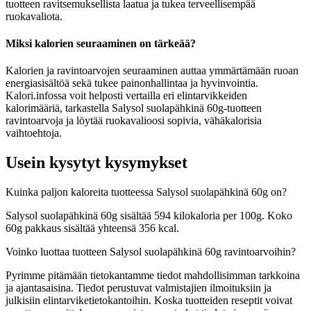
tuotteen ravitsemuksellista laatua ja tukea terveellisempää
ruokavaliota.
Miksi kalorien seuraaminen on tärkeää?
Kalorien ja ravintoarvojen seuraaminen auttaa ymmärtämään ruoan
energiasisältöä sekä tukee painonhallintaa ja hyvinvointia.
Kalori.infossa voit helposti vertailla eri elintarvikkeiden
kalorimääriä, tarkastella Salysol suolapähkinä 60g-tuotteen
ravintoarvoja ja löytää ruokavalioosi sopivia, vähäkalorisia
vaihtoehtoja.
Usein kysytyt kysymykset
Kuinka paljon kaloreita tuotteessa Salysol suolapähkinä 60g on?
Salysol suolapähkinä 60g sisältää 594 kilokaloria per 100g. Koko
60g pakkaus sisältää yhteensä 356 kcal.
Voinko luottaa tuotteen Salysol suolapähkinä 60g ravintoarvoihin?
Pyrimme pitämään tietokantamme tiedot mahdollisimman tarkkoina
ja ajantasaisina. Tiedot perustuvat valmistajien ilmoituksiin ja
julkisiin elintarviketietokantoihin. Koska tuotteiden reseptit voivat