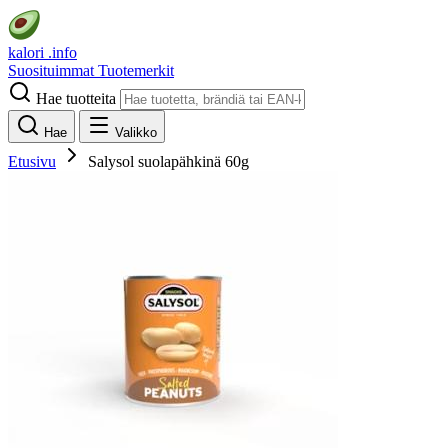
kalori
.info
Suosituimmat
Tuotemerkit
Hae tuotteita
Hae
Valikko
Etusivu
Salysol suolapähkinä 60g