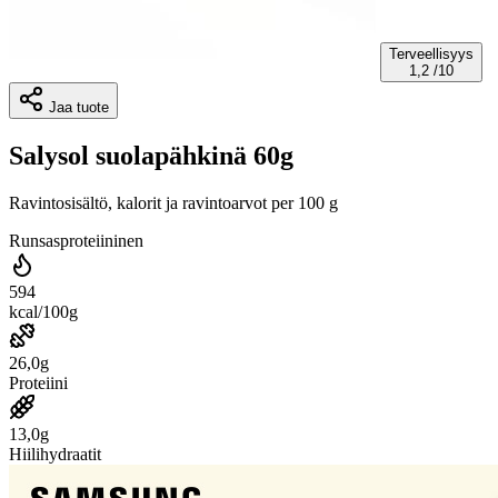
Terveellisyys
1,2
/10
Jaa tuote
Salysol suolapähkinä 60g
Ravintosisältö, kalorit ja ravintoarvot per 100 g
Runsasproteiininen
594
kcal/100g
26,0g
Proteiini
13,0g
Hiilihydraatit