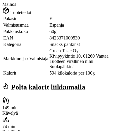
Mainos
Tuotetiedot
Pakaste
Ei
Valmistusmaa
Espanja
Pakkauskoko
60g
EAN
8423371000530
Kategoria
Snacks-pähkinät
Green Taste Oy
Kivipyykintie 10, 01260 Vantaa
Markkinoija / Valmistaja
Tuotteen virallinen nimi
Suolapähkinä
Kalorit
594 kilokaloria per 100g
Polta kalorit liikkumalla
149 min
Kävelyä
74 min