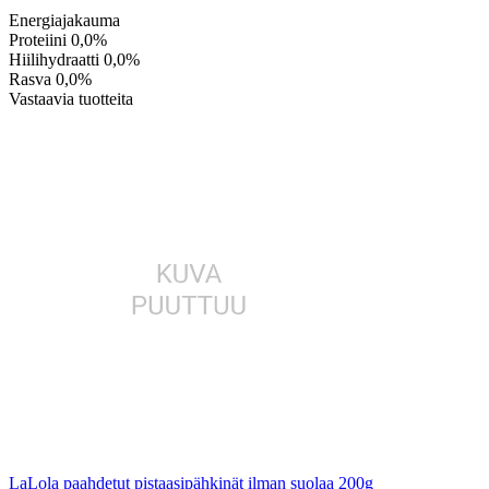
Energiajakauma
Proteiini
0,0%
Hiilihydraatti
0,0%
Rasva
0,0%
Vastaavia tuotteita
LaLola paahdetut pistaasipähkinät ilman suolaa 200g