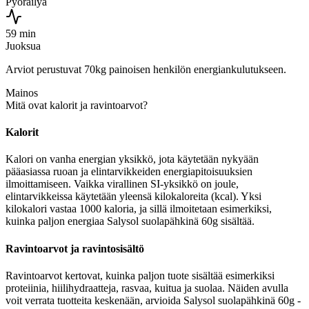
Pyöräilyä
59 min
Juoksua
Arviot perustuvat 70kg painoisen henkilön energiankulutukseen.
Mainos
Mitä ovat kalorit ja ravintoarvot?
Kalorit
Kalori on vanha energian yksikkö, jota käytetään nykyään
pääasiassa ruoan ja elintarvikkeiden energiapitoisuuksien
ilmoittamiseen. Vaikka virallinen SI-yksikkö on joule,
elintarvikkeissa käytetään yleensä kilokaloreita (kcal). Yksi
kilokalori vastaa 1000 kaloria, ja sillä ilmoitetaan esimerkiksi,
kuinka paljon energiaa Salysol suolapähkinä 60g sisältää.
Ravintoarvot ja ravintosisältö
Ravintoarvot kertovat, kuinka paljon tuote sisältää esimerkiksi
proteiinia, hiilihydraatteja, rasvaa, kuitua ja suolaa. Näiden avulla
voit verrata tuotteita keskenään, arvioida Salysol suolapähkinä 60g -