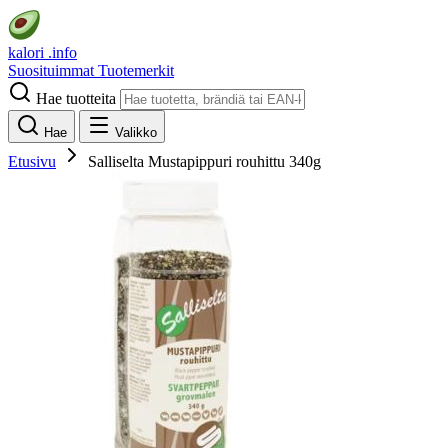
kalori
.info
Suosituimmat
Tuotemerkit
Hae tuotteita
Hae
Valikko
Etusivu
Salliselta Mustapippuri rouhittu 340g