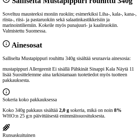
Salliselta Mustapippuri rouhittu 340g
Soveltuu mausteeksi moniin ruokiin; esimerkiksi Liha-, kala-, kana-,
riista-, riisi- ja pastaruokiin sekä salaatinkastikkeisiin ja
marinointiliemiin. Kokeile myös punajuuri- ja kaaliruokiin.
Valmistettu Suomessa.
Ainesosat
Salliselta Mustapippuri rouhittu 340g sisältää seuraavia ainesosia:
mustapippuri Allergeenit Ei sisällä Pähkinät Sinappi Kala Näytä 11
lisää Suosittelemme aina tarkistamaan tuotetiedot myös tuotteen
pakkauksesta.
Sokeria koko pakkauksessa
Koko 340g pakkaus sisältää
2,0 g
sokeria, mikä on noin
8%
WHO:n 25 g:n päivittäisestä enimmäissuosituksesta.
Runsaskuituinen