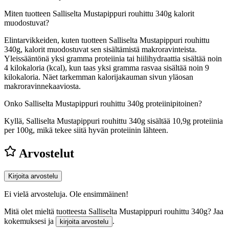
Miten tuotteen Salliselta Mustapippuri rouhittu 340g kalorit
muodostuvat?
Elintarvikkeiden, kuten tuotteen Salliselta Mustapippuri rouhittu
340g, kalorit muodostuvat sen sisältämistä makroravinteista.
Yleissääntönä yksi gramma proteiinia tai hiilihydraattia sisältää noin
4 kilokaloria (kcal), kun taas yksi gramma rasvaa sisältää noin 9
kilokaloria. Näet tarkemman kalorijakauman sivun yläosan
makroravinnekaaviosta.
Onko Salliselta Mustapippuri rouhittu 340g proteiinipitoinen?
Kyllä, Salliselta Mustapippuri rouhittu 340g sisältää 10,9g proteiinia
per 100g, mikä tekee siitä hyvän proteiinin lähteen.
Arvostelut
Kirjoita arvostelu
Ei vielä arvosteluja. Ole ensimmäinen!
Mitä olet mieltä tuotteesta Salliselta Mustapippuri rouhittu 340g? Jaa
kokemuksesi ja
.
kirjoita arvostelu