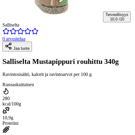
Terveellisyys
10,0
/10
Salliselta
0 arvostelua
Jaa tuote
Salliselta Mustapippuri rouhittu 340g
Ravintosisältö, kalorit ja ravintoarvot per 100 g
Runsaskuituinen
280
kcal/100g
10,9g
Proteiini