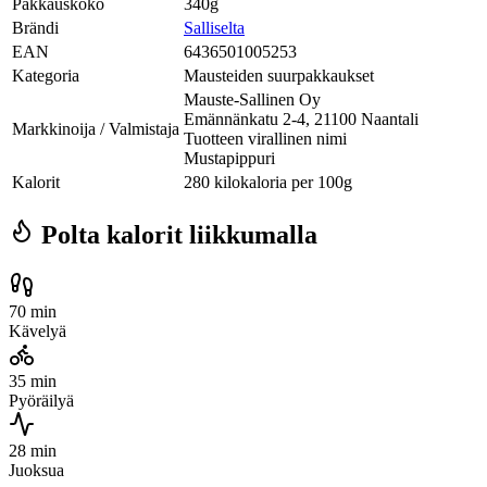
Pakkauskoko
340g
Brändi
Salliselta
EAN
6436501005253
Kategoria
Mausteiden suurpakkaukset
Mauste-Sallinen Oy
Emännänkatu 2-4, 21100 Naantali
Markkinoija / Valmistaja
Tuotteen virallinen nimi
Mustapippuri
Kalorit
280 kilokaloria per 100g
Polta kalorit liikkumalla
70 min
Kävelyä
35 min
Pyöräilyä
28 min
Juoksua