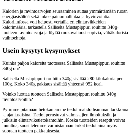
Kalorien ja ravintoarvojen seuraaminen auttaa ymmärtämään ruoan
energiasisältöä sekä tukee painonhallintaa ja hyvinvointia.
Kalori.infossa voit helposti vertailla eri elintarvikkeiden
kalorimääriä, tarkastella Salliselta Mustapippuri rouhittu 340g-
tuotteen ravintoarvoja ja löytää ruokavalioosi sopivia, vähäkalorisia
vaihtoehtoja.
Usein kysytyt kysymykset
Kuinka paljon kaloreita tuotteessa Salliselta Mustapippuri rouhittu
340g on?
Salliselta Mustapippuri rouhittu 340g sisältää 280 kilokaloria per
100g. Koko 340g pakkaus sisältää yhteensä 952 kcal.
Voinko luottaa tuotteen Salliselta Mustapippuri rouhittu 340g
ravintoarvoihin?
Pyrimme pitämään tietokantamme tiedot mahdollisimman tarkkoina
ja ajantasaisina. Tiedot perustuvat valmistajien ilmoituksiin ja
julkisiin elintarviketietokantoihin. Koska tuotteiden reseptit voivat
muuttua, suosittelemme varmistamaan tarkat tiedot aina myös
suoraan tuotteen pakkauksesta.