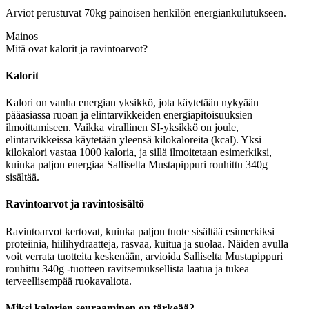
Arviot perustuvat 70kg painoisen henkilön energiankulutukseen.
Mainos
Mitä ovat kalorit ja ravintoarvot?
Kalorit
Kalori on vanha energian yksikkö, jota käytetään nykyään
pääasiassa ruoan ja elintarvikkeiden energiapitoisuuksien
ilmoittamiseen. Vaikka virallinen SI-yksikkö on joule,
elintarvikkeissa käytetään yleensä kilokaloreita (kcal). Yksi
kilokalori vastaa 1000 kaloria, ja sillä ilmoitetaan esimerkiksi,
kuinka paljon energiaa Salliselta Mustapippuri rouhittu 340g
sisältää.
Ravintoarvot ja ravintosisältö
Ravintoarvot kertovat, kuinka paljon tuote sisältää esimerkiksi
proteiinia, hiilihydraatteja, rasvaa, kuitua ja suolaa. Näiden avulla
voit verrata tuotteita keskenään, arvioida Salliselta Mustapippuri
rouhittu 340g -tuotteen ravitsemuksellista laatua ja tukea
terveellisempää ruokavaliota.
Miksi kalorien seuraaminen on tärkeää?