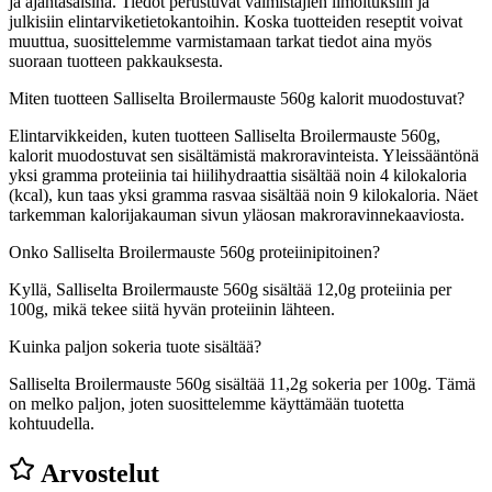
ja ajantasaisina. Tiedot perustuvat valmistajien ilmoituksiin ja
julkisiin elintarviketietokantoihin. Koska tuotteiden reseptit voivat
muuttua, suosittelemme varmistamaan tarkat tiedot aina myös
suoraan tuotteen pakkauksesta.
Miten tuotteen Salliselta Broilermauste 560g kalorit muodostuvat?
Elintarvikkeiden, kuten tuotteen Salliselta Broilermauste 560g,
kalorit muodostuvat sen sisältämistä makroravinteista. Yleissääntönä
yksi gramma proteiinia tai hiilihydraattia sisältää noin 4 kilokaloria
(kcal), kun taas yksi gramma rasvaa sisältää noin 9 kilokaloria. Näet
tarkemman kalorijakauman sivun yläosan makroravinnekaaviosta.
Onko Salliselta Broilermauste 560g proteiinipitoinen?
Kyllä, Salliselta Broilermauste 560g sisältää 12,0g proteiinia per
100g, mikä tekee siitä hyvän proteiinin lähteen.
Kuinka paljon sokeria tuote sisältää?
Salliselta Broilermauste 560g sisältää 11,2g sokeria per 100g.
Tämä
on melko paljon, joten suosittelemme käyttämään tuotetta
kohtuudella.
Arvostelut