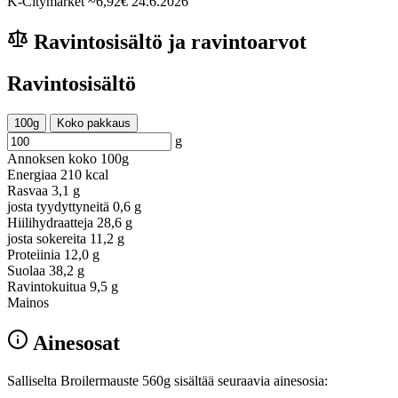
K-Citymarket
~6,92€
24.6.2026
Ravintosisältö ja ravintoarvot
Ravintosisältö
100g
Koko pakkaus
g
Annoksen koko
100g
Energiaa
210 kcal
Rasvaa
3,1 g
josta tyydyttyneitä
0,6 g
Hiilihydraatteja
28,6 g
josta sokereita
11,2 g
Proteiinia
12,0 g
Suolaa
38,2 g
Ravintokuitua
9,5 g
Mainos
Ainesosat
Salliselta Broilermauste 560g sisältää seuraavia ainesosia: