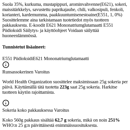
Suola 35%, kurkuma, mustapippuri, arominvahvenne(E621), sokeri,
maissitärkkelys, savustettu paprikajauhe, chili, valkosipuli, fenkoli,
korianteri, kardemumma, paakkuuntumisenestoaine(E551, 1, 0%)
Suosittelemme aina tarkistamaan tuotetiedot myös tuotteen
pakkauksesta. E-koodit E621 Mononatriumglutamaatti E551
Piidioksidi Säilytys- ja käyttöohjeet Voidaan säilyttää
huoneenlämmössä.
Tunnistetut lisäaineet:
E551
Piidioksidi
E621
Mononatriumglutamaatti
Runsassokerinen
Varoitus
World Health Organization suosittelee maksimissaan 25g sokeria per
päivä. Käyttämällä tätä tuotetta
223g
saat 25g sokeria. Harkitse
tuotteen käytön rajoittamista.
Sokeria koko pakkauksessa
Varoitus
Koko 560g pakkaus sisältää
62,7 g
sokeria, mikä on noin
251%
WHO:n 25 g:n päivittäisestä enimmäissuosituksesta.