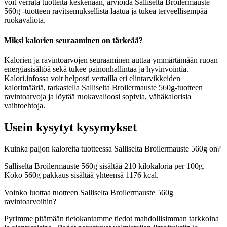
voit verrata tuotteita keskenään, arvioida Salliselta Broilermauste
560g -tuotteen ravitsemuksellista laatua ja tukea terveellisempää
ruokavaliota.
Miksi kalorien seuraaminen on tärkeää?
Kalorien ja ravintoarvojen seuraaminen auttaa ymmärtämään ruoan
energiasisältöä sekä tukee painonhallintaa ja hyvinvointia.
Kalori.infossa voit helposti vertailla eri elintarvikkeiden
kalorimääriä, tarkastella Salliselta Broilermauste 560g-tuotteen
ravintoarvoja ja löytää ruokavalioosi sopivia, vähäkalorisia
vaihtoehtoja.
Usein kysytyt kysymykset
Kuinka paljon kaloreita tuotteessa Salliselta Broilermauste 560g on?
Salliselta Broilermauste 560g sisältää 210 kilokaloria per 100g.
Koko 560g pakkaus sisältää yhteensä 1176 kcal.
Voinko luottaa tuotteen Salliselta Broilermauste 560g
ravintoarvoihin?
Pyrimme pitämään tietokantamme tiedot mahdollisimman tarkkoina