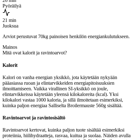
26 min
Pyöräilyä
21 min
Juoksua
Arviot perustuvat 70kg painoisen henkilön energiankulutukseen.
Mainos
Mitä ovat kalorit ja ravintoarvot?
Kalorit
Kalori on vanha energian yksikkö, jota käytetään nykyään
pääasiassa ruoan ja elintarvikkeiden energiapitoisuuksien
ilmoittamiseen. Vaikka virallinen SI-yksikkö on joule,
elintarvikkeissa käytetään yleensä kilokaloreita (kcal). Yksi
kilokalori vastaa 1000 kaloria, ja sillä ilmoitetaan esimerkiksi,
kuinka paljon energiaa Salliselta Broilermauste 560g sisältää.
Ravintoarvot ja ravintosisältö
Ravintoarvot kertovat, kuinka paljon tuote sisältää esimerkiksi
proteiinia, hiilihydraatteja, rasvaa, kuitua ja suolaa. Näiden avulla