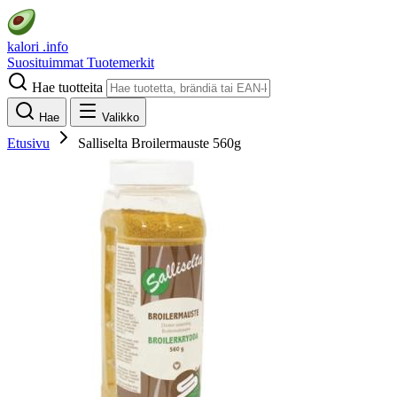
kalori
.info
Suosituimmat
Tuotemerkit
Hae tuotteita
Hae
Valikko
Etusivu
Salliselta Broilermauste 560g