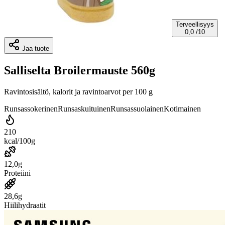
Terveellisyys
0,0
/10
Jaa tuote
Salliselta Broilermauste 560g
Ravintosisältö, kalorit ja ravintoarvot per 100 g
Runsassokerinen
Runsaskuituinen
Runsassuolainen
Kotimainen
210
kcal/100g
12,0g
Proteiini
28,6g
Hiilihydraatit