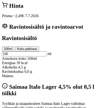
Hinta
Prisma
~2,49€
7.7.2026
Ravintosisältö ja ravintoarvot
Ravintosisältö
100ml
Koko pakkaus
ml
Annoksen koko
100ml
Energiaa
39 kcal
Alkoholia
4,5 g
Ravintokuitua
0,0 g
Mainos
Saimaa Italo Lager 4,5% olut 0,5 l
tölkki
Tyylikäs ja tasapainoinen Saimaa Italo Lager valloittaa
välimerellisellä raikkaudella ja modernilla vivahteellaan.