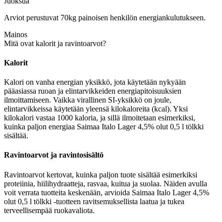
Juoksua
Arviot perustuvat 70kg painoisen henkilön energiankulutukseen.
Mainos
Mitä ovat kalorit ja ravintoarvot?
Kalorit
Kalori on vanha energian yksikkö, jota käytetään nykyään
pääasiassa ruoan ja elintarvikkeiden energiapitoisuuksien
ilmoittamiseen. Vaikka virallinen SI-yksikkö on joule,
elintarvikkeissa käytetään yleensä kilokaloreita (kcal). Yksi
kilokalori vastaa 1000 kaloria, ja sillä ilmoitetaan esimerkiksi,
kuinka paljon energiaa Saimaa Italo Lager 4,5% olut 0,5 l tölkki
sisältää.
Ravintoarvot ja ravintosisältö
Ravintoarvot kertovat, kuinka paljon tuote sisältää esimerkiksi
proteiinia, hiilihydraatteja, rasvaa, kuitua ja suolaa. Näiden avulla
voit verrata tuotteita keskenään, arvioida Saimaa Italo Lager 4,5%
olut 0,5 l tölkki -tuotteen ravitsemuksellista laatua ja tukea
terveellisempää ruokavaliota.