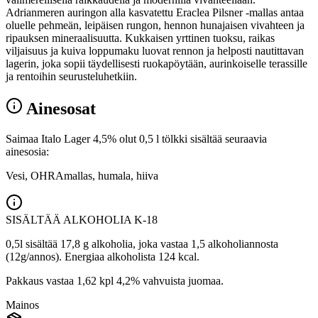
Adrianmeren auringon alla kasvatettu Eraclea Pilsner -mallas antaa
oluelle pehmeän, leipäisen rungon, hennon hunajaisen vivahteen ja
ripauksen mineraalisuutta. Kukkaisen yrttinen tuoksu, raikas
viljaisuus ja kuiva loppumaku luovat rennon ja helposti nautittavan
lagerin, joka sopii täydellisesti ruokapöytään, aurinkoiselle terassille
ja rentoihin seurusteluhetkiin.
Ainesosat
Saimaa Italo Lager 4,5% olut 0,5 l tölkki sisältää seuraavia
ainesosia:
Vesi, OHRAmallas, humala, hiiva
SISÄLTÄÄ ALKOHOLIA
K-18
0,5l sisältää 17,8 g alkoholia, joka vastaa 1,5 alkoholiannosta
(12g/annos). Energiaa alkoholista 124 kcal.
Pakkaus vastaa 1,62 kpl 4,2% vahvuista juomaa.
Mainos