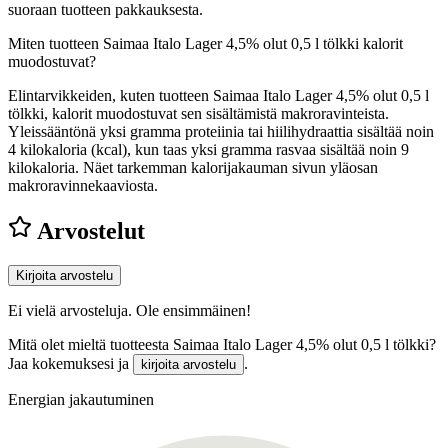
suoraan tuotteen pakkauksesta.
Miten tuotteen Saimaa Italo Lager 4,5% olut 0,5 l tölkki kalorit
muodostuvat?
Elintarvikkeiden, kuten tuotteen Saimaa Italo Lager 4,5% olut 0,5 l
tölkki, kalorit muodostuvat sen sisältämistä makroravinteista.
Yleissääntönä yksi gramma proteiinia tai hiilihydraattia sisältää noin
4 kilokaloria (kcal), kun taas yksi gramma rasvaa sisältää noin 9
kilokaloria. Näet tarkemman kalorijakauman sivun yläosan
makroravinnekaaviosta.
Arvostelut
Kirjoita arvostelu
Ei vielä arvosteluja. Ole ensimmäinen!
Mitä olet mieltä tuotteesta Saimaa Italo Lager 4,5% olut 0,5 l tölkki?
Jaa kokemuksesi ja
.
kirjoita arvostelu
Energian jakautuminen