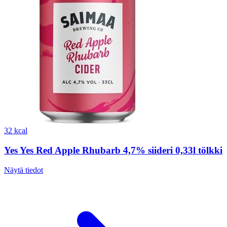
32 kcal
Yes Yes Red Apple Rhubarb 4,7% siideri 0,33l tölkki
Näytä tiedot