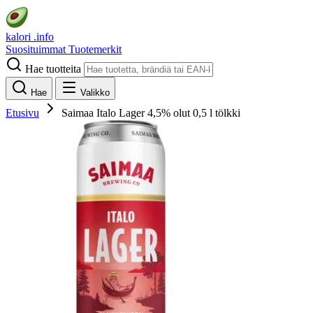
kalori
.info
Suosituimmat
Tuotemerkit
Hae tuotteita
Hae
Valikko
Etusivu
Saimaa Italo Lager 4,5% olut 0,5 l tölkki