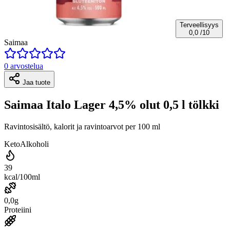
Terveellisyys
0,0
/10
Saimaa
0 arvostelua
Jaa tuote
Saimaa Italo Lager 4,5% olut 0,5 l tölkki
Ravintosisältö, kalorit ja ravintoarvot per 100 ml
Keto
Alkoholi
39
kcal/100ml
0,0g
Proteiini