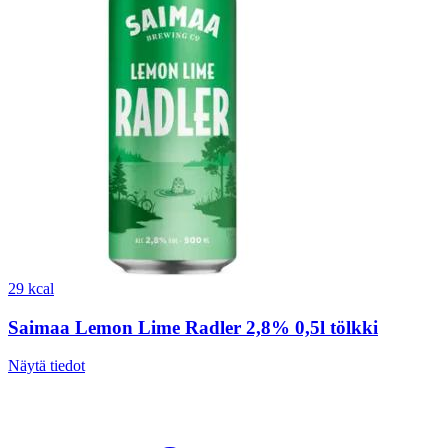
29 kcal
Saimaa Lemon Lime Radler 2,8% 0,5l tölkki
Näytä tiedot