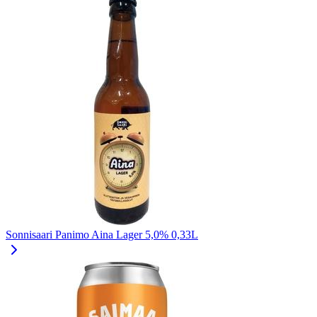
Sonnisaari Panimo Aina Lager 5,0% 0,33L