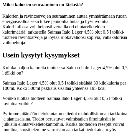
Miksi kalorien seuraaminen on tärkeää?
Kalorien ja ravintoarvojen seuraaminen auttaa ymmärtämään ruoan
energiasisältöä sekä tukee painonhallintaa ja hyvinvointia.
Kalori.infossa voit helposti vertailla eri elintarvikkeiden
kalorimääriä, tarkastella Saimaa Italo Lager 4,5% olut 0,5 l tölkki-
tuotteen ravintoarvoja ja löytää ruokavalioosi sopivia, vähäkalorisia
vaihtoehtoja.
Usein kysytyt kysymykset
Kuinka paljon kaloreita tuotteessa Saimaa Italo Lager 4,5% olut 0,5
l tölkki on?
Saimaa Italo Lager 4,5% olut 0,5 l tölkki sisältää 39 kilokaloria per
100ml. Koko 500ml pakkaus sisältää yhteensä 195 kcal.
Voinko luottaa tuotteen Saimaa Italo Lager 4,5% olut 0,5 l tölkki
ravintoarvoihin?
Pyrimme pitämään tietokantamme tiedot mahdollisimman tarkkoina
ja ajantasaisina. Tiedot perustuvat valmistajien ilmoituksiin ja
julkisiin elintarviketietokantoihin. Koska tuotteiden reseptit voivat
muuttua, suosittelemme varmistamaan tarkat tiedot aina myös