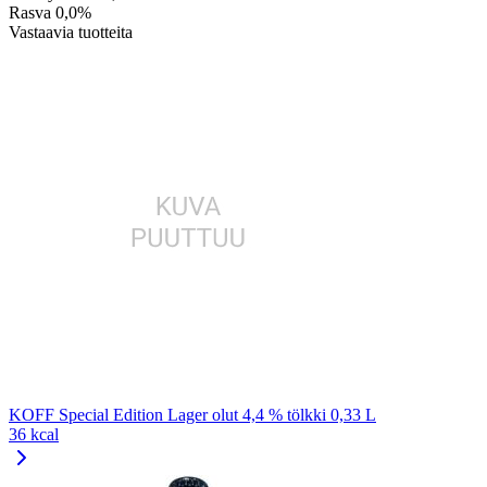
Rasva
0,0%
Vastaavia tuotteita
KOFF Special Edition Lager olut 4,4 % tölkki 0,33 L
36 kcal