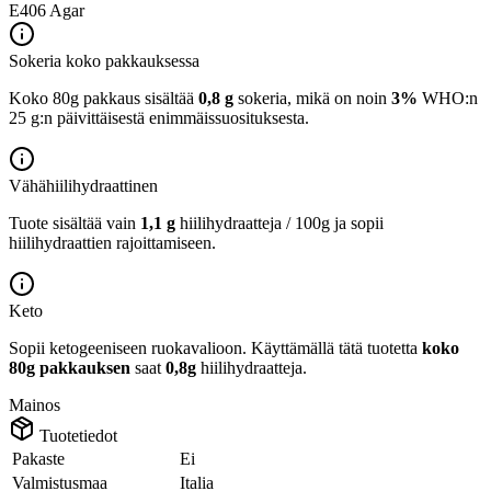
E406
Agar
Sokeria koko pakkauksessa
Koko 80g pakkaus sisältää
0,8 g
sokeria, mikä on noin
3%
WHO:n
25 g:n päivittäisestä enimmäissuosituksesta.
Vähähiilihydraattinen
Tuote sisältää vain
1,1 g
hiilihydraatteja / 100g ja sopii
hiilihydraattien rajoittamiseen.
Keto
Sopii ketogeeniseen ruokavalioon.
Käyttämällä tätä tuotetta
koko
80g pakkauksen
saat
0,8g
hiilihydraatteja.
Mainos
Tuotetiedot
Pakaste
Ei
Valmistusmaa
Italia