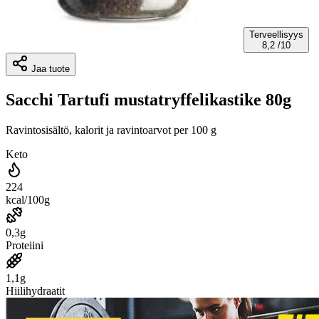
Terveellisyys
8,2
/10
Jaa tuote
Sacchi Tartufi mustatryffelikastike 80g
Ravintosisältö, kalorit ja ravintoarvot per 100 g
Keto
224
kcal/100g
0,3g
Proteiini
1,1g
Hiilihydraatit