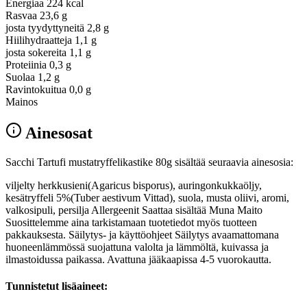
Energiaa
224 kcal
Rasvaa
23,6 g
josta tyydyttyneitä
2,8 g
Hiilihydraatteja
1,1 g
josta sokereita
1,1 g
Proteiinia
0,3 g
Suolaa
1,2 g
Ravintokuitua
0,0 g
Mainos
Ainesosat
Sacchi Tartufi mustatryffelikastike 80g sisältää seuraavia ainesosia:
viljelty herkkusieni(Agaricus bisporus), auringonkukkaöljy,
kesätryffeli 5%(Tuber aestivum Vittad), suola, musta oliivi, aromi,
valkosipuli, persilja Allergeenit Saattaa sisältää Muna Maito
Suosittelemme aina tarkistamaan tuotetiedot myös tuotteen
pakkauksesta. Säilytys- ja käyttöohjeet Säilytys avaamattomana
huoneenlämmössä suojattuna valolta ja lämmöltä, kuivassa ja
ilmastoidussa paikassa. Avattuna jääkaapissa 4-5 vuorokautta.
Tunnistetut lisäaineet: