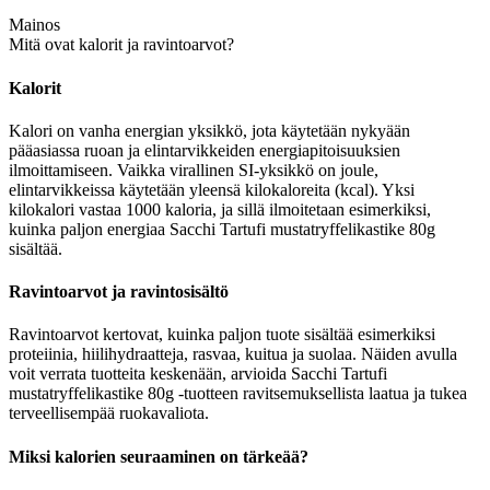
Mainos
Mitä ovat kalorit ja ravintoarvot?
Kalorit
Kalori on vanha energian yksikkö, jota käytetään nykyään
pääasiassa ruoan ja elintarvikkeiden energiapitoisuuksien
ilmoittamiseen. Vaikka virallinen SI-yksikkö on joule,
elintarvikkeissa käytetään yleensä kilokaloreita (kcal). Yksi
kilokalori vastaa 1000 kaloria, ja sillä ilmoitetaan esimerkiksi,
kuinka paljon energiaa Sacchi Tartufi mustatryffelikastike 80g
sisältää.
Ravintoarvot ja ravintosisältö
Ravintoarvot kertovat, kuinka paljon tuote sisältää esimerkiksi
proteiinia, hiilihydraatteja, rasvaa, kuitua ja suolaa. Näiden avulla
voit verrata tuotteita keskenään, arvioida Sacchi Tartufi
mustatryffelikastike 80g -tuotteen ravitsemuksellista laatua ja tukea
terveellisempää ruokavaliota.
Miksi kalorien seuraaminen on tärkeää?