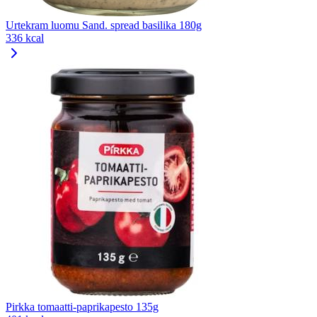
Urtekram luomu Sand. spread basilika 180g
336 kcal
Pirkka tomaatti-paprikapesto 135g