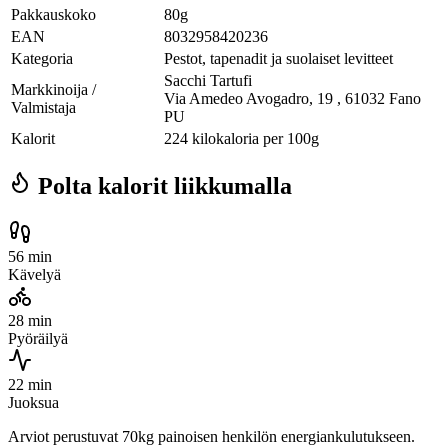
Pakkauskoko
80g
EAN
8032958420236
Kategoria
Pestot, tapenadit ja suolaiset levitteet
Sacchi Tartufi
Markkinoija /
Via Amedeo Avogadro, 19 , 61032 Fano
Valmistaja
PU
Kalorit
224 kilokaloria per 100g
Polta kalorit liikkumalla
56 min
Kävelyä
28 min
Pyöräilyä
22 min
Juoksua
Arviot perustuvat 70kg painoisen henkilön energiankulutukseen.