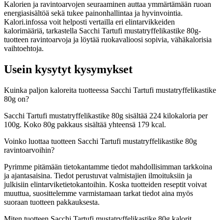
Kalorien ja ravintoarvojen seuraaminen auttaa ymmärtämään ruoan
energiasisältöä sekä tukee painonhallintaa ja hyvinvointia.
Kalori.infossa voit helposti vertailla eri elintarvikkeiden
kalorimääriä, tarkastella Sacchi Tartufi mustatryffelikastike 80g-
tuotteen ravintoarvoja ja löytää ruokavalioosi sopivia, vähäkalorisia
vaihtoehtoja.
Usein kysytyt kysymykset
Kuinka paljon kaloreita tuotteessa Sacchi Tartufi mustatryffelikastike
80g on?
Sacchi Tartufi mustatryffelikastike 80g sisältää 224 kilokaloria per
100g. Koko 80g pakkaus sisältää yhteensä 179 kcal.
Voinko luottaa tuotteen Sacchi Tartufi mustatryffelikastike 80g
ravintoarvoihin?
Pyrimme pitämään tietokantamme tiedot mahdollisimman tarkkoina
ja ajantasaisina. Tiedot perustuvat valmistajien ilmoituksiin ja
julkisiin elintarviketietokantoihin. Koska tuotteiden reseptit voivat
muuttua, suosittelemme varmistamaan tarkat tiedot aina myös
suoraan tuotteen pakkauksesta.
Miten tuotteen Sacchi Tartufi mustatryffelikastike 80g kalorit