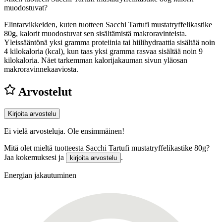
muodostuvat?
Elintarvikkeiden, kuten tuotteen Sacchi Tartufi mustatryffelikastike
80g, kalorit muodostuvat sen sisältämistä makroravinteista.
Yleissääntönä yksi gramma proteiinia tai hiilihydraattia sisältää noin
4 kilokaloria (kcal), kun taas yksi gramma rasvaa sisältää noin 9
kilokaloria. Näet tarkemman kalorijakauman sivun yläosan
makroravinnekaaviosta.
Arvostelut
Kirjoita arvostelu
Ei vielä arvosteluja. Ole ensimmäinen!
Mitä olet mieltä tuotteesta Sacchi Tartufi mustatryffelikastike 80g?
Jaa kokemuksesi ja
.
kirjoita arvostelu
Energian jakautuminen