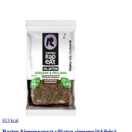
613 kcal
Rosten Siemenrapeat viljaton siemennäkkileipä