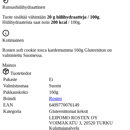
Runsashiilihydraattinen
Tuote sisältää vähintään
20 g hiilihydraatteja / 100g
.
Hiilihydraateista saat noin
200 kcal
/ 100g.
Kotimainen
Rosten soft cookie tosca kardemumma 160g Gluteeniton on
valmistettu Suomessa.
Mainos
Tuotetiedot
Pakaste
Ei
Valmistusmaa
Suomi
Pakkauskoko
160g
Brändi
Rosten
EAN
6409770076149
Kategoria
Gluteenittomat keksit
LEIPOMO ROSTEN OY
VOIMAKATU 3, 20520 TURKU
Kuluttajapalvelu