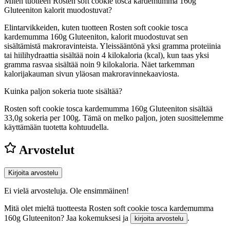
Miten tuotteen Rosten soft cookie tosca kardemumma 160g
Gluteeniton kalorit muodostuvat?
Elintarvikkeiden, kuten tuotteen Rosten soft cookie tosca
kardemumma 160g Gluteeniton, kalorit muodostuvat sen
sisältämistä makroravinteista. Yleissääntönä yksi gramma proteiinia
tai hiilihydraattia sisältää noin 4 kilokaloria (kcal), kun taas yksi
gramma rasvaa sisältää noin 9 kilokaloria. Näet tarkemman
kalorijakauman sivun yläosan makroravinnekaaviosta.
Kuinka paljon sokeria tuote sisältää?
Rosten soft cookie tosca kardemumma 160g Gluteeniton sisältää
33,0g sokeria per 100g.
Tämä on melko paljon, joten suosittelemme
käyttämään tuotetta kohtuudella.
Arvostelut
Kirjoita arvostelu
Ei vielä arvosteluja. Ole ensimmäinen!
Mitä olet mieltä tuotteesta Rosten soft cookie tosca kardemumma
160g Gluteeniton? Jaa kokemuksesi ja
.
kirjoita arvostelu