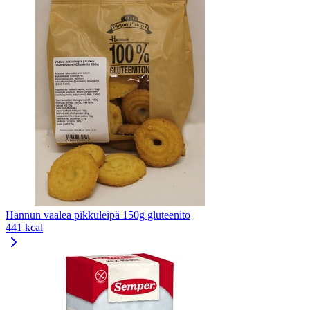
Hannun vaalea pikkuleipä 150g gluteenito
441 kcal