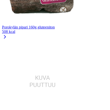
Porokylän pipari 160g gluteeniton
508 kcal