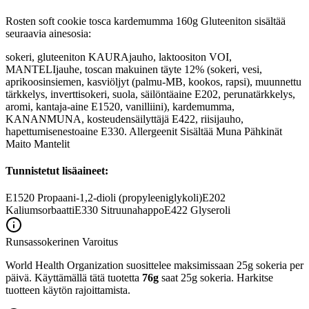
Rosten soft cookie tosca kardemumma 160g Gluteeniton sisältää
seuraavia ainesosia:
sokeri, gluteeniton KAURAjauho, laktoositon VOI,
MANTELIjauhe, toscan makuinen täyte 12% (sokeri, vesi,
aprikoosinsiemen, kasviöljyt (palmu-MB, kookos, rapsi), muunnettu
tärkkelys, inverttisokeri, suola, säilöntäaine E202, perunatärkkelys,
aromi, kantaja-aine E1520, vanilliini), kardemumma,
KANANMUNA, kosteudensäilyttäjä E422, riisijauho,
hapettumisenestoaine E330. Allergeenit Sisältää Muna Pähkinät
Maito Mantelit
Tunnistetut lisäaineet:
E1520
Propaani-1,2-dioli (propyleeniglykoli)
E202
Kaliumsorbaatti
E330
Sitruunahappo
E422
Glyseroli
Runsassokerinen
Varoitus
World Health Organization suosittelee maksimissaan 25g sokeria per
päivä. Käyttämällä tätä tuotetta
76g
saat 25g sokeria. Harkitse
tuotteen käytön rajoittamista.