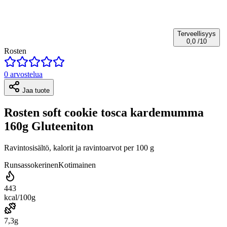
Terveellisyys
0,0
/10
Rosten
0 arvostelua
Jaa tuote
Rosten soft cookie tosca kardemumma
160g Gluteeniton
Ravintosisältö, kalorit ja ravintoarvot per 100 g
Runsassokerinen
Kotimainen
443
kcal/100g
7,3g