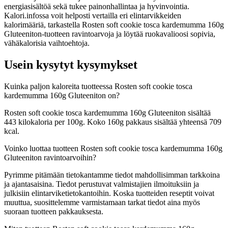
energiasisältöä sekä tukee painonhallintaa ja hyvinvointia.
Kalori.infossa voit helposti vertailla eri elintarvikkeiden
kalorimääriä, tarkastella Rosten soft cookie tosca kardemumma 160g
Gluteeniton-tuotteen ravintoarvoja ja löytää ruokavalioosi sopivia,
vähäkalorisia vaihtoehtoja.
Usein kysytyt kysymykset
Kuinka paljon kaloreita tuotteessa Rosten soft cookie tosca
kardemumma 160g Gluteeniton on?
Rosten soft cookie tosca kardemumma 160g Gluteeniton sisältää
443 kilokaloria per 100g. Koko 160g pakkaus sisältää yhteensä 709
kcal.
Voinko luottaa tuotteen Rosten soft cookie tosca kardemumma 160g
Gluteeniton ravintoarvoihin?
Pyrimme pitämään tietokantamme tiedot mahdollisimman tarkkoina
ja ajantasaisina. Tiedot perustuvat valmistajien ilmoituksiin ja
julkisiin elintarviketietokantoihin. Koska tuotteiden reseptit voivat
muuttua, suosittelemme varmistamaan tarkat tiedot aina myös
suoraan tuotteen pakkauksesta.