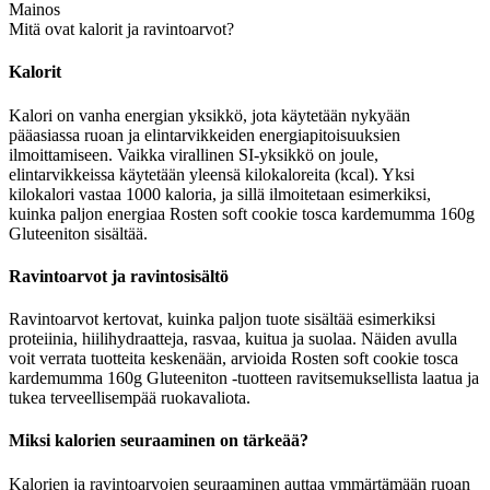
Mainos
Mitä ovat kalorit ja ravintoarvot?
Kalorit
Kalori on vanha energian yksikkö, jota käytetään nykyään
pääasiassa ruoan ja elintarvikkeiden energiapitoisuuksien
ilmoittamiseen. Vaikka virallinen SI-yksikkö on joule,
elintarvikkeissa käytetään yleensä kilokaloreita (kcal). Yksi
kilokalori vastaa 1000 kaloria, ja sillä ilmoitetaan esimerkiksi,
kuinka paljon energiaa Rosten soft cookie tosca kardemumma 160g
Gluteeniton sisältää.
Ravintoarvot ja ravintosisältö
Ravintoarvot kertovat, kuinka paljon tuote sisältää esimerkiksi
proteiinia, hiilihydraatteja, rasvaa, kuitua ja suolaa. Näiden avulla
voit verrata tuotteita keskenään, arvioida Rosten soft cookie tosca
kardemumma 160g Gluteeniton -tuotteen ravitsemuksellista laatua ja
tukea terveellisempää ruokavaliota.
Miksi kalorien seuraaminen on tärkeää?
Kalorien ja ravintoarvojen seuraaminen auttaa ymmärtämään ruoan