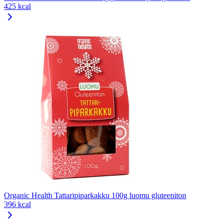
425 kcal
Organic Health Tattaripiparkakku 100g luomu gluteeniton
396 kcal