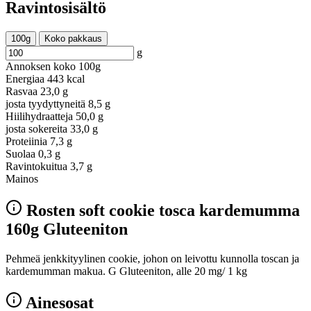
Ravintosisältö
100g
Koko pakkaus
g
Annoksen koko
100g
Energiaa
443 kcal
Rasvaa
23,0 g
josta tyydyttyneitä
8,5 g
Hiilihydraatteja
50,0 g
josta sokereita
33,0 g
Proteiinia
7,3 g
Suolaa
0,3 g
Ravintokuitua
3,7 g
Mainos
Rosten soft cookie tosca kardemumma
160g Gluteeniton
Pehmeä jenkkityylinen cookie, johon on leivottu kunnolla toscan ja
kardemumman makua. G Gluteeniton, alle 20 mg/ 1 kg
Ainesosat