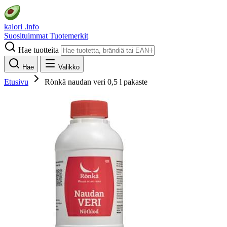
kalori
.info
Suosituimmat
Tuotemerkit
Hae tuotteita
Hae
Valikko
Etusivu
Rönkä naudan veri 0,5 l pakaste