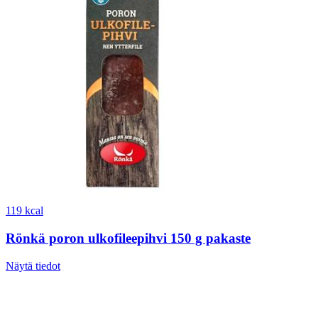
119 kcal
Rönkä poron ulkofileepihvi 150 g pakaste
Näytä tiedot