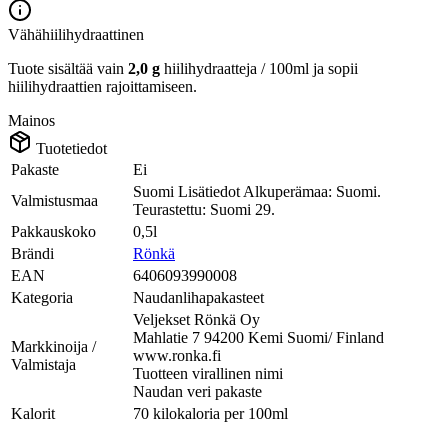
Vähähiilihydraattinen
Tuote sisältää vain
2,0 g
hiilihydraatteja / 100ml ja sopii
hiilihydraattien rajoittamiseen.
Mainos
Tuotetiedot
Pakaste
Ei
Suomi Lisätiedot Alkuperämaa: Suomi.
Valmistusmaa
Teurastettu: Suomi 29.
Pakkauskoko
0,5l
Brändi
Rönkä
EAN
6406093990008
Kategoria
Naudanlihapakasteet
Veljekset Rönkä Oy
Mahlatie 7 94200 Kemi Suomi/ Finland
Markkinoija /
www.ronka.fi
Valmistaja
Tuotteen virallinen nimi
Naudan veri pakaste
Kalorit
70 kilokaloria per 100ml