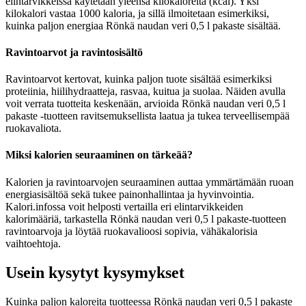
elintarvikkeissa käytetään yleensä kilokaloreita (kcal). Yksi
kilokalori vastaa 1000 kaloria, ja sillä ilmoitetaan esimerkiksi,
kuinka paljon energiaa Rönkä naudan veri 0,5 l pakaste sisältää.
Ravintoarvot ja ravintosisältö
Ravintoarvot kertovat, kuinka paljon tuote sisältää esimerkiksi
proteiinia, hiilihydraatteja, rasvaa, kuitua ja suolaa. Näiden avulla
voit verrata tuotteita keskenään, arvioida Rönkä naudan veri 0,5 l
pakaste -tuotteen ravitsemuksellista laatua ja tukea terveellisempää
ruokavaliota.
Miksi kalorien seuraaminen on tärkeää?
Kalorien ja ravintoarvojen seuraaminen auttaa ymmärtämään ruoan
energiasisältöä sekä tukee painonhallintaa ja hyvinvointia.
Kalori.infossa voit helposti vertailla eri elintarvikkeiden
kalorimääriä, tarkastella Rönkä naudan veri 0,5 l pakaste-tuotteen
ravintoarvoja ja löytää ruokavalioosi sopivia, vähäkalorisia
vaihtoehtoja.
Usein kysytyt kysymykset
Kuinka paljon kaloreita tuotteessa Rönkä naudan veri 0,5 l pakaste