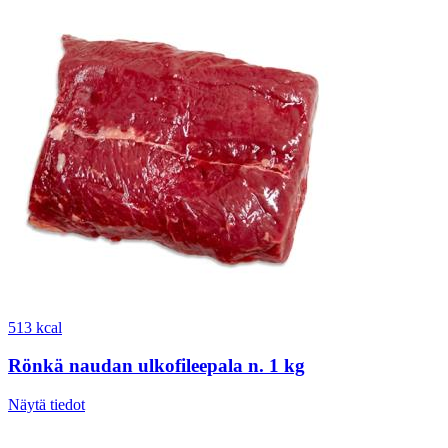
513 kcal
Rönkä naudan ulkofileepala n. 1 kg
Näytä tiedot