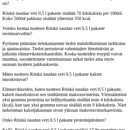
on?
Rönkä naudan veri 0,5 l pakaste sisältää 70 kilokaloria per 100ml.
Koko 500ml pakkaus sisältää yhteensä 350 kcal.
Voinko luottaa tuotteen Rönkä naudan veri 0,5 l pakaste
ravintoarvoihin?
Pyrimme pitämään tietokantamme tiedot mahdollisimman tarkkoina
ja ajantasaisina. Tiedot perustuvat valmistajien ilmoituksiin ja
julkisiin elintarviketietokantoihin. Koska tuotteiden reseptit voivat
muuttua, suosittelemme varmistamaan tarkat tiedot aina myös
suoraan tuotteen pakkauksesta.
Miten tuotteen Rönkä naudan veri 0,5 l pakaste kalorit
muodostuvat?
Elintarvikkeiden, kuten tuotteen Rönkä naudan veri 0,5 l pakaste,
kalorit muodostuvat sen sisältämistä makroravinteista. Yleissääntönä
yksi gramma proteiinia tai hiilihydraattia sisältää noin 4 kilokaloria
(kcal), kun taas yksi gramma rasvaa sisältää noin 9 kilokaloria. Näet
tarkemman kalorijakauman sivun yläosan makroravinnekaaviosta.
Onko Rönkä naudan veri 0,5 l pakaste proteiinipitoinen?
Kyllä, Rönkä naudan veri 0,5 l pakaste sisältää 17,0g proteiinia per