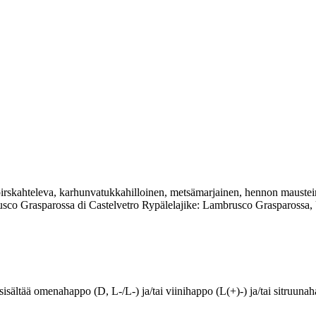
irskahteleva, karhunvatukkahilloinen, metsämarjainen, hennon maustein
co Grasparossa di Castelvetro Rypälelajike: Lambrusco Grasparossa,
sältää omenahappo (D, L-/L-) ja/tai viinihappo (L(+)-) ja/tai sitruunahap