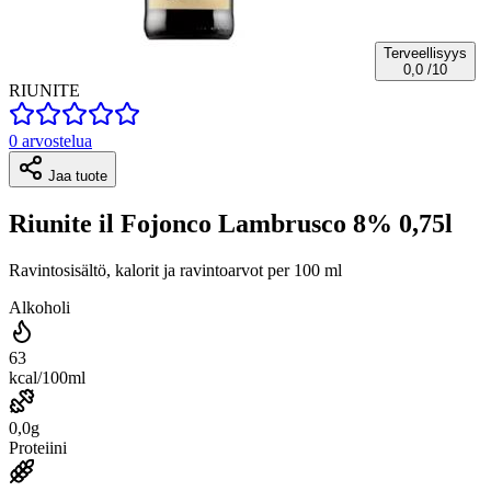
Terveellisyys
0,0
/10
RIUNITE
0 arvostelua
Jaa tuote
Riunite il Fojonco Lambrusco 8% 0,75l
Ravintosisältö, kalorit ja ravintoarvot per 100 ml
Alkoholi
63
kcal/100ml
0,0g
Proteiini