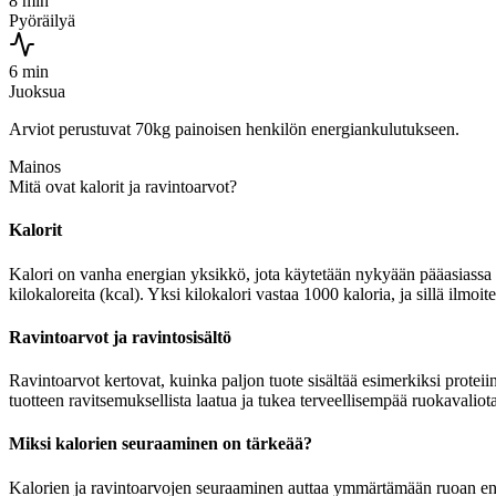
8 min
Pyöräilyä
6 min
Juoksua
Arviot perustuvat 70kg painoisen henkilön energiankulutukseen.
Mainos
Mitä ovat kalorit ja ravintoarvot?
Kalorit
Kalori on vanha energian yksikkö, jota käytetään nykyään pääasiassa r
kilokaloreita (kcal). Yksi kilokalori vastaa 1000 kaloria, ja sillä ilm
Ravintoarvot ja ravintosisältö
Ravintoarvot kertovat, kuinka paljon tuote sisältää esimerkiksi proteii
tuotteen ravitsemuksellista laatua ja tukea terveellisempää ruokavaliota
Miksi kalorien seuraaminen on tärkeää?
Kalorien ja ravintoarvojen seuraaminen auttaa ymmärtämään ruoan energia