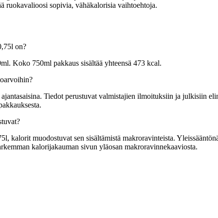
ä ruokavalioosi sopivia, vähäkalorisia vaihtoehtoja.
0,75l on?
00ml. Koko 750ml pakkaus sisältää yhteensä 473 kcal.
toarvoihin?
tasaisina. Tiedot perustuvat valmistajien ilmoituksiin ja julkisiin elin
 pakkauksesta.
stuvat?
, kalorit muodostuvat sen sisältämistä makroravinteista. Yleissääntönä y
t tarkemman kalorijakauman sivun yläosan makroravinnekaaviosta.