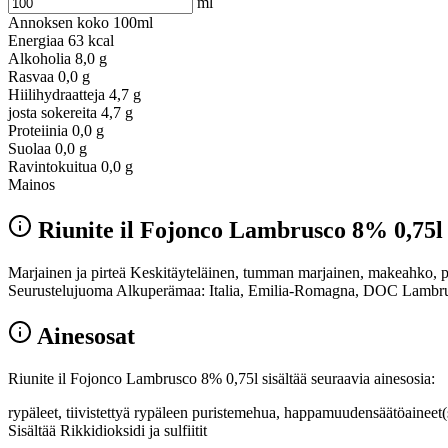
ml
Annoksen koko
100ml
Energiaa
63 kcal
Alkoholia
8,0 g
Rasvaa
0,0 g
Hiilihydraatteja
4,7 g
josta sokereita
4,7 g
Proteiinia
0,0 g
Suolaa
0,0 g
Ravintokuitua
0,0 g
Mainos
Riunite il Fojonco Lambrusco 8% 0,75l
Marjainen ja pirteä Keskitäyteläinen, tumman marjainen, makeahko, p
Seurustelujuoma Alkuperämaa: Italia, Emilia-Romagna, DOC Lambrus
Ainesosat
Riunite il Fojonco Lambrusco 8% 0,75l sisältää seuraavia ainesosia:
rypäleet, tiivistettyä rypäleen puristemehua, happamuudensäätöaineet(si
Sisältää Rikkidioksidi ja sulfiitit