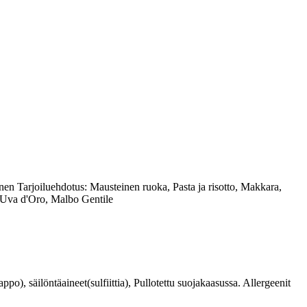
en Tarjoiluehdotus: Mausteinen ruoka, Pasta ja risotto, Makkara,
 Uva d'Oro, Malbo Gentile
po), säilöntäaineet(sulfiittia), Pullotettu suojakaasussa. Allergeenit