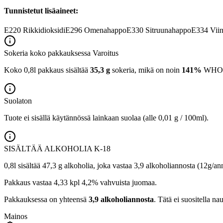
Tunnistetut lisäaineet:
E220
Rikkidioksidi
E296
Omenahappo
E330
Sitruunahappo
E334
Viin
Sokeria koko pakkauksessa
Varoitus
Koko 0,8l pakkaus sisältää
35,3 g
sokeria, mikä on noin
141%
WHO:n 
Suolaton
Tuote ei sisällä käytännössä lainkaan suolaa (alle 0,01 g / 100ml).
SISÄLTÄÄ ALKOHOLIA
K-18
0,8l sisältää 47,3 g alkoholia, joka vastaa 3,9 alkoholiannosta (12g/an
Pakkaus vastaa 4,33 kpl 4,2% vahvuista juomaa.
Pakkauksessa on yhteensä
3,9 alkoholiannosta
. Tätä ei suositella nau
Mainos