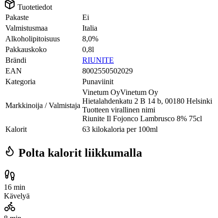
Tuotetiedot
Pakaste
Ei
Valmistusmaa
Italia
Alkoholipitoisuus
8,0%
Pakkauskoko
0,8l
Brändi
RIUNITE
EAN
8002550502029
Kategoria
Punaviinit
Vinetum OyVinetum Oy
Hietalahdenkatu 2 B 14 b, 00180 Helsinki
Markkinoija / Valmistaja
Tuotteen virallinen nimi
Riunite Il Fojonco Lambrusco 8% 75cl
Kalorit
63 kilokaloria per 100ml
Polta kalorit liikkumalla
16 min
Kävelyä