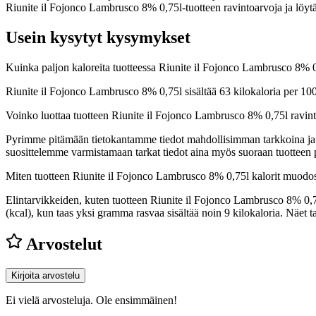
Riunite il Fojonco Lambrusco 8% 0,75l-tuotteen ravintoarvoja ja löytä
Usein kysytyt kysymykset
Kuinka paljon kaloreita tuotteessa Riunite il Fojonco Lambrusco 8% 
Riunite il Fojonco Lambrusco 8% 0,75l sisältää 63 kilokaloria per 1
Voinko luottaa tuotteen Riunite il Fojonco Lambrusco 8% 0,75l ravin
Pyrimme pitämään tietokantamme tiedot mahdollisimman tarkkoina ja ajan
suosittelemme varmistamaan tarkat tiedot aina myös suoraan tuotteen
Miten tuotteen Riunite il Fojonco Lambrusco 8% 0,75l kalorit muodo
Elintarvikkeiden, kuten tuotteen Riunite il Fojonco Lambrusco 8% 0,75l
(kcal), kun taas yksi gramma rasvaa sisältää noin 9 kilokaloria. Näe
Arvostelut
Kirjoita arvostelu
Ei vielä arvosteluja. Ole ensimmäinen!