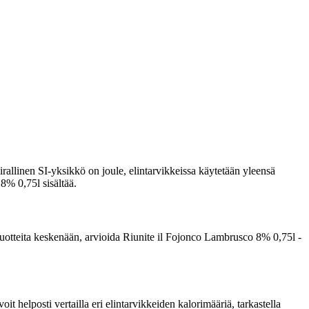
rallinen SI-yksikkö on joule, elintarvikkeissa käytetään yleensä
 8% 0,75l sisältää.
ta tuotteita keskenään, arvioida Riunite il Fojonco Lambrusco 8% 0,75l -
 helposti vertailla eri elintarvikkeiden kalorimääriä, tarkastella