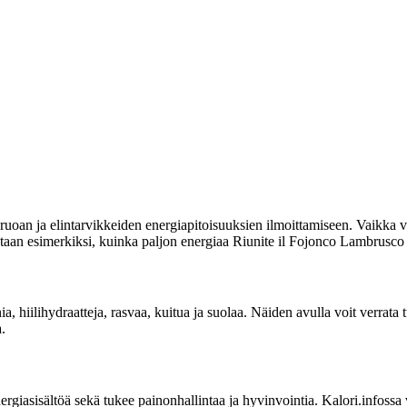
uoan ja elintarvikkeiden energiapitoisuuksien ilmoittamiseen. Vaikka vi
oitetaan esimerkiksi, kuinka paljon energiaa Riunite il Fojonco Lambrusco
nia, hiilihydraatteja, rasvaa, kuitua ja suolaa. Näiden avulla voit verra
.
sisältöä sekä tukee painonhallintaa ja hyvinvointia. Kalori.infossa voit