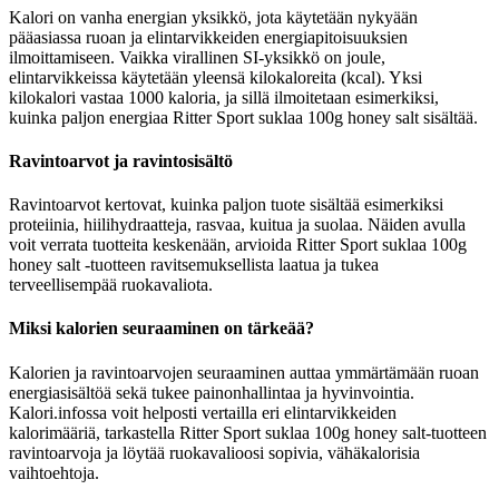
Kalori on vanha energian yksikkö, jota käytetään nykyään
pääasiassa ruoan ja elintarvikkeiden energiapitoisuuksien
ilmoittamiseen. Vaikka virallinen SI-yksikkö on joule,
elintarvikkeissa käytetään yleensä kilokaloreita (kcal). Yksi
kilokalori vastaa 1000 kaloria, ja sillä ilmoitetaan esimerkiksi,
kuinka paljon energiaa Ritter Sport suklaa 100g honey salt sisältää.
Ravintoarvot ja ravintosisältö
Ravintoarvot kertovat, kuinka paljon tuote sisältää esimerkiksi
proteiinia, hiilihydraatteja, rasvaa, kuitua ja suolaa. Näiden avulla
voit verrata tuotteita keskenään, arvioida Ritter Sport suklaa 100g
honey salt -tuotteen ravitsemuksellista laatua ja tukea
terveellisempää ruokavaliota.
Miksi kalorien seuraaminen on tärkeää?
Kalorien ja ravintoarvojen seuraaminen auttaa ymmärtämään ruoan
energiasisältöä sekä tukee painonhallintaa ja hyvinvointia.
Kalori.infossa voit helposti vertailla eri elintarvikkeiden
kalorimääriä, tarkastella Ritter Sport suklaa 100g honey salt-tuotteen
ravintoarvoja ja löytää ruokavalioosi sopivia, vähäkalorisia
vaihtoehtoja.