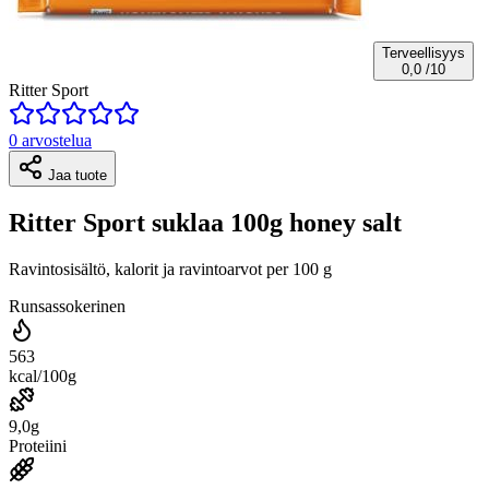
Terveellisyys
0,0
/10
Ritter Sport
0 arvostelua
Jaa tuote
Ritter Sport suklaa 100g honey salt
Ravintosisältö, kalorit ja ravintoarvot per 100 g
Runsassokerinen
563
kcal/100g
9,0g
Proteiini