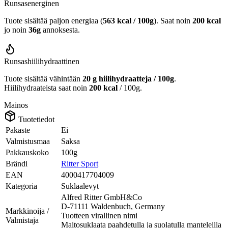
Runsasenerginen
Tuote sisältää paljon energiaa (
563 kcal / 100g
). Saat noin
200 kcal
jo noin
36g
annoksesta.
Runsashiilihydraattinen
Tuote sisältää vähintään
20 g hiilihydraatteja / 100g
.
Hiilihydraateista saat noin
200 kcal
/ 100g.
Mainos
Tuotetiedot
Pakaste
Ei
Valmistusmaa
Saksa
Pakkauskoko
100g
Brändi
Ritter Sport
EAN
4000417704009
Kategoria
Suklaalevyt
Alfred Ritter GmbH&Co
D-71111 Waldenbuch, Germany
Markkinoija /
Tuotteen virallinen nimi
Valmistaja
Maitosuklaata paahdetulla ja suolatulla manteleilla