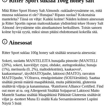
Ritter Sport suklaa 100g honey salt
Mitä Ritter Sport Honey Salt Almonds -suklaalevyssämme on, mitä
muussa suklaassa ei ole? Hunajaa? Ripaus suolaa? Kokonaisia
manteleita? Tässä on vihje: Kaikki kolme! Näiden kolmen ainesosan
ja Ritter Sportin rapean maitosuklaatan yhdistelmä tekee Honey Salt
Almond -levystämme niin ainutlaatuisen herkullisen. Toisin sanoen
kolme hyvää syytä, miksi sinun pitäisi ehdottomasti kokeilla sitä.
Ainesosat
Ritter Sport suklaa 100g honey salt sisältää seuraavia ainesosia:
Sokeri, suolattu MANTELEITA hunajalla pinnoite (MANTELI
(20%), sokeri, kasviöljyt: rypsi, ohdake, auringonkukka; hunaja
(1%), merisuola (0, 2%), maltodekstriini), kaakaovoi¹,
kaakaomassa¹, täysMAITOjauhe, laktoosi (MAITO), rasvaton
MAITOjauhe, VOIrasva, emulgointiaine (SOIJAlesitiini). Saattaa
sisältää pieniä määriä maapähkinää, muita pähkinöitä, gluteenia
sisältäviä viljoja ja kananmunaa. ¹Rainforest Alliance Certified. Find
out more at ra. org Allergeenit Sisältää Soijapavut Laktoosi Maito
Mantelit Saattaa sisältää Maapähkinä Pähkinät Gluteenia sisältävät
viljat ja -tuotteet Muna Ei sisällä Kala Seesaminsiemenet Lupiini
Näytä 5 lisää