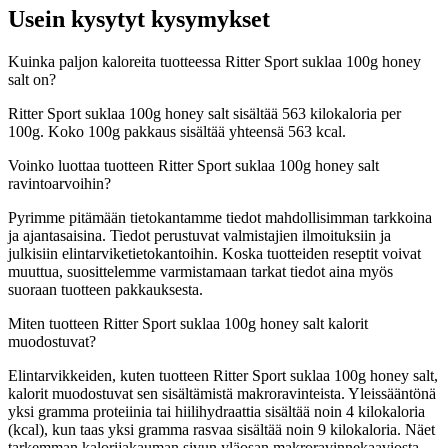
Usein kysytyt kysymykset
Kuinka paljon kaloreita tuotteessa Ritter Sport suklaa 100g honey
salt on?
Ritter Sport suklaa 100g honey salt sisältää 563 kilokaloria per
100g. Koko 100g pakkaus sisältää yhteensä 563 kcal.
Voinko luottaa tuotteen Ritter Sport suklaa 100g honey salt
ravintoarvoihin?
Pyrimme pitämään tietokantamme tiedot mahdollisimman tarkkoina
ja ajantasaisina. Tiedot perustuvat valmistajien ilmoituksiin ja
julkisiin elintarviketietokantoihin. Koska tuotteiden reseptit voivat
muuttua, suosittelemme varmistamaan tarkat tiedot aina myös
suoraan tuotteen pakkauksesta.
Miten tuotteen Ritter Sport suklaa 100g honey salt kalorit
muodostuvat?
Elintarvikkeiden, kuten tuotteen Ritter Sport suklaa 100g honey salt,
kalorit muodostuvat sen sisältämistä makroravinteista. Yleissääntönä
yksi gramma proteiinia tai hiilihydraattia sisältää noin 4 kilokaloria
(kcal), kun taas yksi gramma rasvaa sisältää noin 9 kilokaloria. Näet
tarkemman kalorijakauman sivun yläosan makroravinnekaaviosta.