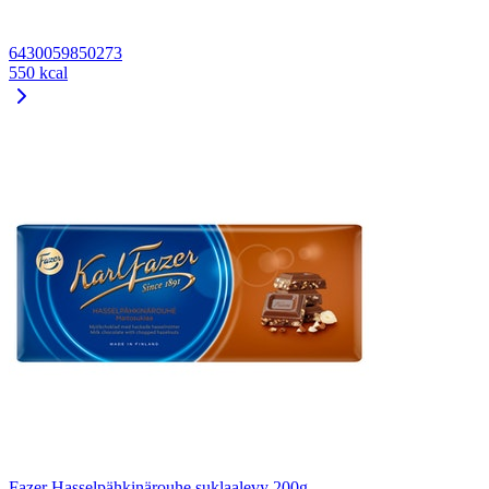
6430059850273
550 kcal
Fazer Hasselpähkinärouhe suklaalevy 200g