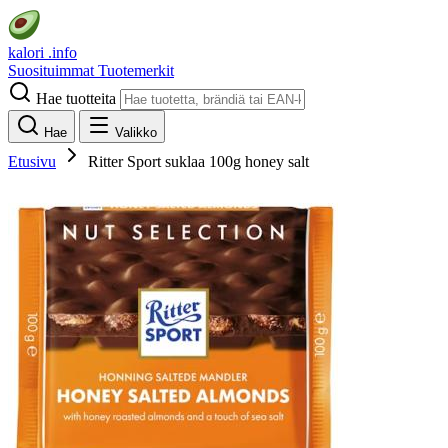
kalori
.info
Suosituimmat
Tuotemerkit
Hae tuotteita
Hae
Valikko
Etusivu
Ritter Sport suklaa 100g honey salt