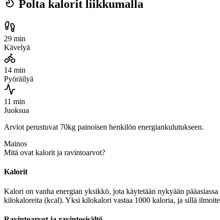
Polta kalorit liikkumalla
29 min
Kävelyä
14 min
Pyöräilyä
11 min
Juoksua
Arviot perustuvat 70kg painoisen henkilön energiankulutukseen.
Mainos
Mitä ovat kalorit ja ravintoarvot?
Kalorit
Kalori on vanha energian yksikkö, jota käytetään nykyään pääasiassa r
kilokaloreita (kcal). Yksi kilokalori vastaa 1000 kaloria, ja sillä ilm
Ravintoarvot ja ravintosisältö