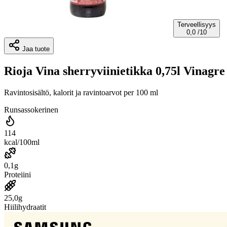
Terveellisyys
0,0
/10
Jaa tuote
Rioja Vina sherryviinietikka 0,75l Vinagr
Ravintosisältö, kalorit ja ravintoarvot per 100 ml
Runsassokerinen
114
kcal/100ml
0,1g
Proteiini
25,0g
Hiilihydraatit