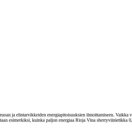
uoan ja elintarvikkeiden energiapitoisuuksien ilmoittamiseen. Vaikka vi
oitetaan esimerkiksi, kuinka paljon energiaa Rioja Vina sherryviinietikka 