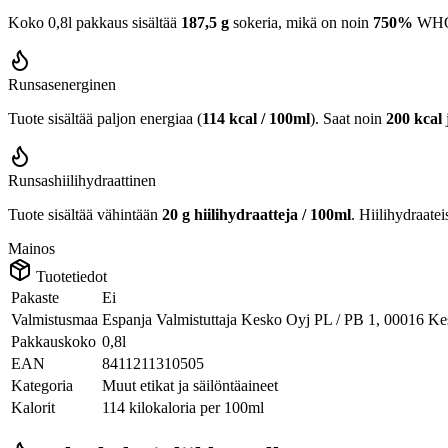
Koko 0,8l pakkaus sisältää
187,5 g
sokeria, mikä on noin
750%
WHO:n
Runsasenerginen
Tuote sisältää paljon energiaa (
114 kcal / 100ml
). Saat noin
200 kcal
Runsashiilihydraattinen
Tuote sisältää vähintään
20 g hiilihydraatteja / 100ml
. Hiilihydraatei
Mainos
Tuotetiedot
Pakaste
Ei
Valmistusmaa
Espanja Valmistuttaja Kesko Oyj PL / PB 1, 00016 K
Pakkauskoko
0,8l
EAN
8411211310505
Kategoria
Muut etikat ja säilöntäaineet
Kalorit
114 kilokaloria per 100ml