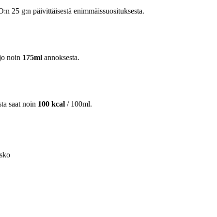
 25 g:n päivittäisestä enimmäissuosituksesta.
jo noin
175ml
annoksesta.
sta saat noin
100 kcal
/ 100ml.
esko