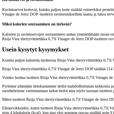
Ravintoarvot kertovat, kuinka paljon tuote sisältää esimerkiksi proteiin
Vinagre de Jerez DOP -tuotteen ravitsemuksellista laatua ja tukea terv
Miksi kalorien seuraaminen on tärkeää?
Kalorien ja ravintoarvojen seuraaminen auttaa ymmärtämään ruoan energia
Rioja Vina sherryviinietikka 0,75l Vinagre de Jerez DOP-tuotteen ravin
Usein kysytyt kysymykset
Kuinka paljon kaloreita tuotteessa Rioja Vina sherryviinietikka 0,75
Rioja Vina sherryviinietikka 0,75l Vinagre de Jerez DOP sisältää 114
Voinko luottaa tuotteen Rioja Vina sherryviinietikka 0,75l Vinagre d
Pyrimme pitämään tietokantamme tiedot mahdollisimman tarkkoina ja ajan
suosittelemme varmistamaan tarkat tiedot aina myös suoraan tuotteen
Miten tuotteen Rioja Vina sherryviinietikka 0,75l Vinagre de Jerez 
Elintarvikkeiden, kuten tuotteen Rioja Vina sherryviinietikka 0,75l Vi
noin 4 kilokaloria (kcal), kun taas yksi gramma rasvaa sisältää noin