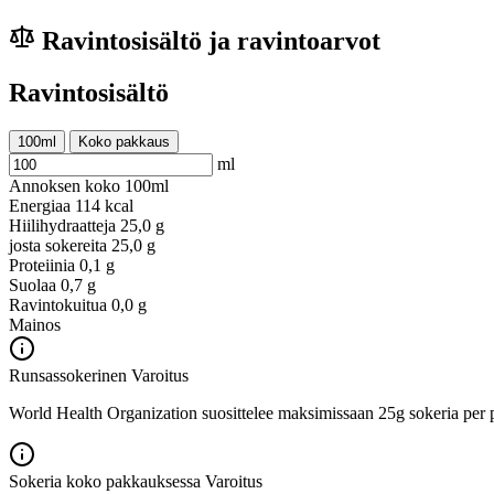
Ravintosisältö ja ravintoarvot
Ravintosisältö
100ml
Koko pakkaus
ml
Annoksen koko
100ml
Energiaa
114 kcal
Hiilihydraatteja
25,0 g
josta sokereita
25,0 g
Proteiinia
0,1 g
Suolaa
0,7 g
Ravintokuitua
0,0 g
Mainos
Runsassokerinen
Varoitus
World Health Organization suosittelee maksimissaan 25g sokeria per p
Sokeria koko pakkauksessa
Varoitus