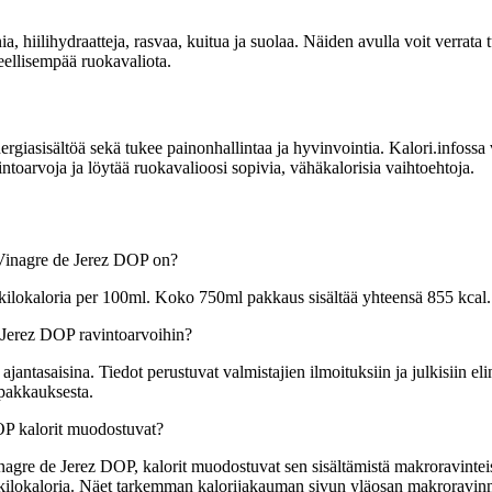
ia, hiilihydraatteja, rasvaa, kuitua ja suolaa. Näiden avulla voit verrata
eellisempää ruokavaliota.
sisältöä sekä tukee painonhallintaa ja hyvinvointia. Kalori.infossa voit
toarvoja ja löytää ruokavalioosi sopivia, vähäkalorisia vaihtoehtoja.
l Vinagre de Jerez DOP on?
 kilokaloria per 100ml. Koko 750ml pakkaus sisältää yhteensä 855 kcal.
e Jerez DOP ravintoarvoihin?
tasaisina. Tiedot perustuvat valmistajien ilmoituksiin ja julkisiin elin
 pakkauksesta.
DOP kalorit muodostuvat?
nagre de Jerez DOP, kalorit muodostuvat sen sisältämistä makroravinteista
 9 kilokaloria. Näet tarkemman kalorijakauman sivun yläosan makroravin