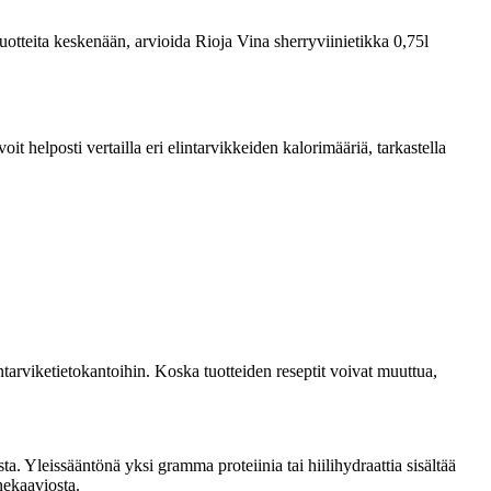
 tuotteita keskenään, arvioida Rioja Vina sherryviinietikka 0,75l
 helposti vertailla eri elintarvikkeiden kalorimääriä, tarkastella
tarviketietokantoihin. Koska tuotteiden reseptit voivat muuttua,
. Yleissääntönä yksi gramma proteiinia tai hiilihydraattia sisältää
nekaaviosta.