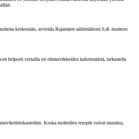
ältää.
 tuotteita keskenään, arvioida Rajamäen säilöntäliemi 0,4l -tuotteen
 helposti vertailla eri elintarvikkeiden kalorimääriä, tarkastella
tarviketietokantoihin. Koska tuotteiden reseptit voivat muuttua,