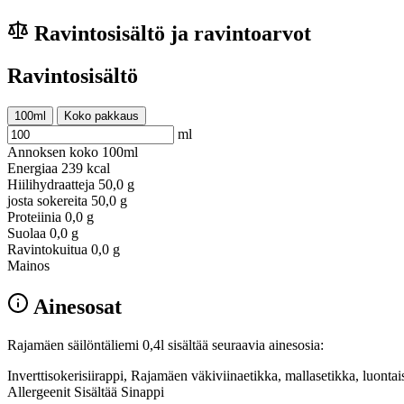
Ravintosisältö ja ravintoarvot
Ravintosisältö
100ml
Koko pakkaus
ml
Annoksen koko
100ml
Energiaa
239 kcal
Hiilihydraatteja
50,0 g
josta sokereita
50,0 g
Proteiinia
0,0 g
Suolaa
0,0 g
Ravintokuitua
0,0 g
Mainos
Ainesosat
Rajamäen säilöntäliemi 0,4l sisältää seuraavia ainesosia:
Inverttisokerisiirappi, Rajamäen väkiviinaetikka, mallasetikka, luont
Allergeenit Sisältää Sinappi