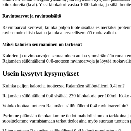
kilokaloreita (kcal). Yksi kilokalori vastaa 1000 kaloria, ja sillä ilmo
Ravintoarvot ja ravintosisältö
Ravintoarvot kertovat, kuinka paljon tuote sisältää esimerkiksi proteiin
ravitsemuksellista laatua ja tukea terveellisempää ruokavaliota.
Miksi kalorien seuraaminen on tärkeää?
Kalorien ja ravintoarvojen seuraaminen auttaa ymmärtämään ruoan energia
Rajamäen säilöntäliemi 0,4l-tuotteen ravintoarvoja ja löytää ruokavalio
Usein kysytyt kysymykset
Kuinka paljon kaloreita tuotteessa Rajamäen säilöntäliemi 0,4l on?
Rajamäen säilöntäliemi 0,4l sisältää 239 kilokaloria per 100ml. Koko
Voinko luottaa tuotteen Rajamäen säilöntäliemi 0,4l ravintoarvoihin?
Pyrimme pitämään tietokantamme tiedot mahdollisimman tarkkoina ja ajan
suosittelemme varmistamaan tarkat tiedot aina myös suoraan tuotteen
Miten tuotteen Rajamäen säilöntäliemi 0,4l kalorit muodostuvat?