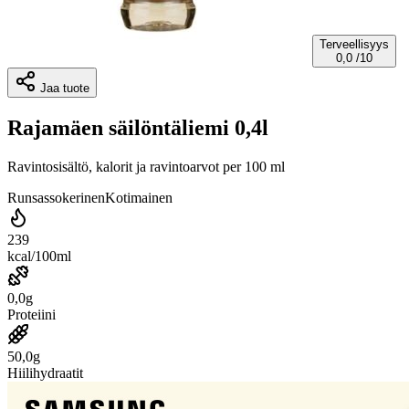
Terveellisyys
0,0
/10
Jaa tuote
Rajamäen säilöntäliemi 0,4l
Ravintosisältö, kalorit ja ravintoarvot per 100 ml
Runsassokerinen
Kotimainen
239
kcal/100ml
0,0g
Proteiini
50,0g
Hiilihydraatit