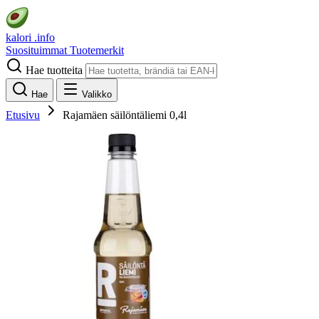
kalori
.info
Suosituimmat
Tuotemerkit
Hae tuotteita
Hae
Valikko
Etusivu
Rajamäen säilöntäliemi 0,4l