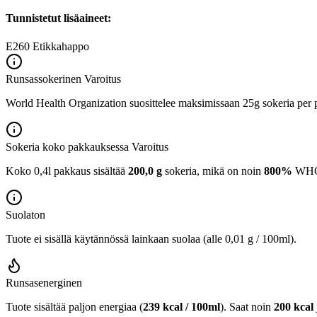
Tunnistetut lisäaineet:
E260
Etikkahappo
Runsassokerinen
Varoitus
World Health Organization suosittelee maksimissaan 25g sokeria per p
Sokeria koko pakkauksessa
Varoitus
Koko 0,4l pakkaus sisältää
200,0 g
sokeria, mikä on noin
800%
WHO:n
Suolaton
Tuote ei sisällä käytännössä lainkaan suolaa (alle 0,01 g / 100ml).
Runsasenerginen
Tuote sisältää paljon energiaa (
239 kcal / 100ml
). Saat noin
200 kcal