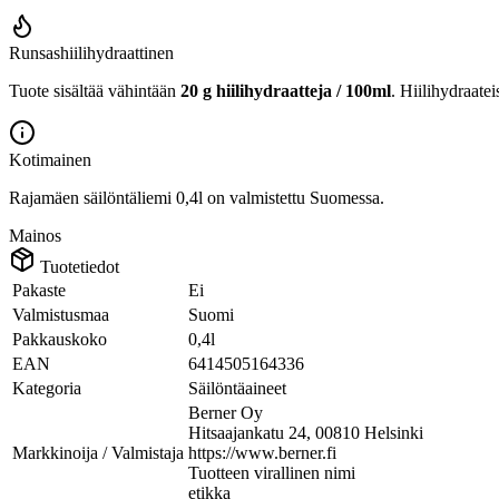
Runsashiilihydraattinen
Tuote sisältää vähintään
20 g hiilihydraatteja / 100ml
. Hiilihydraatei
Kotimainen
Rajamäen säilöntäliemi 0,4l on valmistettu Suomessa.
Mainos
Tuotetiedot
Pakaste
Ei
Valmistusmaa
Suomi
Pakkauskoko
0,4l
EAN
6414505164336
Kategoria
Säilöntäaineet
Berner Oy
Hitsaajankatu 24, 00810 Helsinki
Markkinoija / Valmistaja
https://www.berner.fi
Tuotteen virallinen nimi
etikka