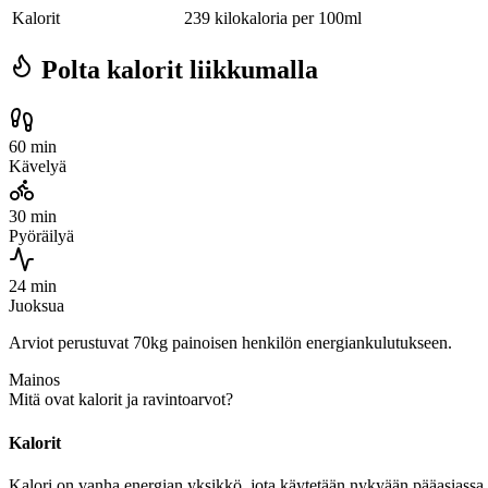
Kalorit
239 kilokaloria per 100ml
Polta kalorit liikkumalla
60 min
Kävelyä
30 min
Pyöräilyä
24 min
Juoksua
Arviot perustuvat 70kg painoisen henkilön energiankulutukseen.
Mainos
Mitä ovat kalorit ja ravintoarvot?
Kalorit
Kalori on vanha energian yksikkö, jota käytetään nykyään pääasiassa r