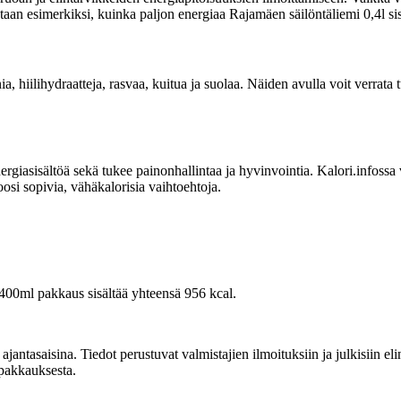
itetaan esimerkiksi, kuinka paljon energiaa Rajamäen säilöntäliemi 0,4l sis
ia, hiilihydraatteja, rasvaa, kuitua ja suolaa. Näiden avulla voit verrata
sisältöä sekä tukee painonhallintaa ja hyvinvointia. Kalori.infossa voit
osi sopivia, vähäkalorisia vaihtoehtoja.
 400ml pakkaus sisältää yhteensä 956 kcal.
tasaisina. Tiedot perustuvat valmistajien ilmoituksiin ja julkisiin elin
 pakkauksesta.