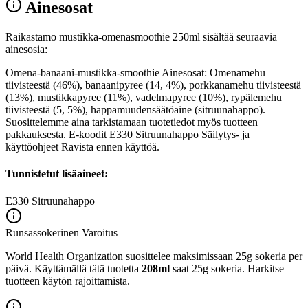
Ainesosat
Raikastamo mustikka-omenasmoothie 250ml sisältää seuraavia
ainesosia:
Omena-banaani-mustikka-smoothie Ainesosat: Omenamehu
tiivisteestä (46%), banaanipyree (14, 4%), porkkanamehu tiivisteestä
(13%), mustikkapyree (11%), vadelmapyree (10%), rypälemehu
tiivisteestä (5, 5%), happamuudensäätöaine (sitruunahappo).
Suosittelemme aina tarkistamaan tuotetiedot myös tuotteen
pakkauksesta. E-koodit E330 Sitruunahappo Säilytys- ja
käyttöohjeet Ravista ennen käyttöä.
Tunnistetut lisäaineet:
E330
Sitruunahappo
Runsassokerinen
Varoitus
World Health Organization suosittelee maksimissaan 25g sokeria per
päivä. Käyttämällä tätä tuotetta
208ml
saat 25g sokeria. Harkitse
tuotteen käytön rajoittamista.