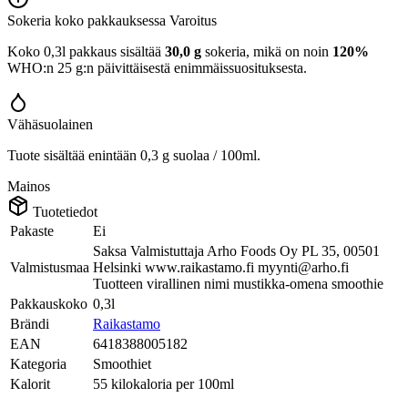
Sokeria koko pakkauksessa
Varoitus
Koko 0,3l pakkaus sisältää
30,0 g
sokeria, mikä on noin
120%
WHO:n 25 g:n päivittäisestä enimmäissuosituksesta.
Vähäsuolainen
Tuote sisältää enintään 0,3 g suolaa / 100ml.
Mainos
Tuotetiedot
Pakaste
Ei
Saksa Valmistuttaja Arho Foods Oy PL 35, 00501
Valmistusmaa
Helsinki www.raikastamo.fi myynti@arho.fi
Tuotteen virallinen nimi mustikka-omena smoothie
Pakkauskoko
0,3l
Brändi
Raikastamo
EAN
6418388005182
Kategoria
Smoothiet
Kalorit
55 kilokaloria per 100ml