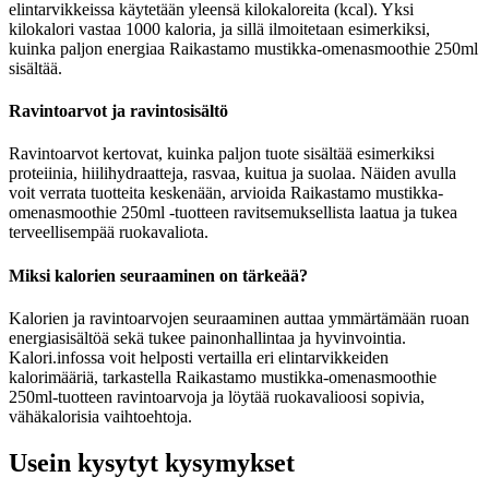
elintarvikkeissa käytetään yleensä kilokaloreita (kcal). Yksi
kilokalori vastaa 1000 kaloria, ja sillä ilmoitetaan esimerkiksi,
kuinka paljon energiaa Raikastamo mustikka-omenasmoothie 250ml
sisältää.
Ravintoarvot ja ravintosisältö
Ravintoarvot kertovat, kuinka paljon tuote sisältää esimerkiksi
proteiinia, hiilihydraatteja, rasvaa, kuitua ja suolaa. Näiden avulla
voit verrata tuotteita keskenään, arvioida Raikastamo mustikka-
omenasmoothie 250ml -tuotteen ravitsemuksellista laatua ja tukea
terveellisempää ruokavaliota.
Miksi kalorien seuraaminen on tärkeää?
Kalorien ja ravintoarvojen seuraaminen auttaa ymmärtämään ruoan
energiasisältöä sekä tukee painonhallintaa ja hyvinvointia.
Kalori.infossa voit helposti vertailla eri elintarvikkeiden
kalorimääriä, tarkastella Raikastamo mustikka-omenasmoothie
250ml-tuotteen ravintoarvoja ja löytää ruokavalioosi sopivia,
vähäkalorisia vaihtoehtoja.
Usein kysytyt kysymykset