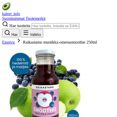
kalori
.info
Suosituimmat
Tuotemerkit
Hae tuotteita
Hae
Valikko
Etusivu
Raikastamo mustikka-omenasmoothie 250ml