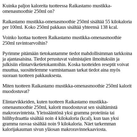
Kuinka paljon kaloreita tuotteessa Raikastamo mustikka-
omenasmoothie 250ml on?
Raikastamo mustikka-omenasmoothie 250ml sisältää 55 kilokaloria
per 100ml. Koko 250ml pakkaus sisältää yhteensä 138 kcal.
Voinko luottaa tuotteen Raikastamo mustikka-omenasmoothie
250ml ravintoarvoihin?
Pyrimme pitämään tietokantamme tiedot mahdollisimman tarkkoina
ja ajantasaisina. Tiedot perustuvat valmistajien ilmoituksiin ja
julkisiin elintarviketietokantoihin. Koska tuotteiden reseptit voivat
muuttua, suosittelemme varmistamaan tarkat tiedot aina myös
suoraan tuotteen pakkauksesta.
Miten tuotteen Raikastamo mustikka-omenasmoothie 250ml kalorit
muodostuvat?
Elintarvikkeiden, kuten tuotteen Raikastamo mustikka-
omenasmoothie 250ml, kalorit muodostuvat sen sisältämistä
makroravinteista. Yleissääntönä yksi gramma proteiinia tai
hiilihydraattia sisältää noin 4 kilokaloria (kcal), kun taas yksi
gramma rasvaa sisältää noin 9 kilokaloria. Näet tarkemman
kalorijakauman sivun yläosan makroravinnekaaviosta.