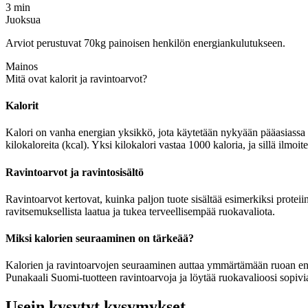
3 min
Juoksua
Arviot perustuvat 70kg painoisen henkilön energiankulutukseen.
Mainos
Mitä ovat kalorit ja ravintoarvot?
Kalorit
Kalori on vanha energian yksikkö, jota käytetään nykyään pääasiassa r
kilokaloreita (kcal). Yksi kilokalori vastaa 1000 kaloria, ja sillä ilmo
Ravintoarvot ja ravintosisältö
Ravintoarvot kertovat, kuinka paljon tuote sisältää esimerkiksi proteiin
ravitsemuksellista laatua ja tukea terveellisempää ruokavaliota.
Miksi kalorien seuraaminen on tärkeää?
Kalorien ja ravintoarvojen seuraaminen auttaa ymmärtämään ruoan energia
Punakaali Suomi-tuotteen ravintoarvoja ja löytää ruokavalioosi sopivia
Usein kysytyt kysymykset