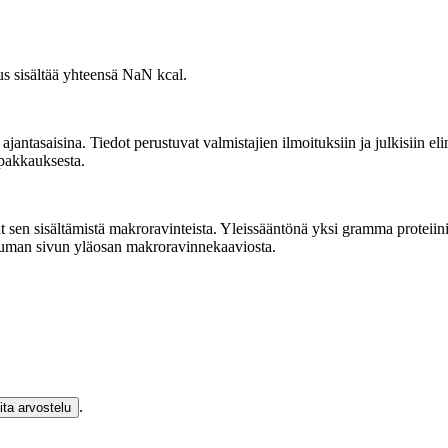
s sisältää yhteensä NaN kcal.
tasaisina. Tiedot perustuvat valmistajien ilmoituksiin ja julkisiin elin
 pakkauksesta.
en sisältämistä makroravinteista. Yleissääntönä yksi gramma proteiinia ta
kauman sivun yläosan makroravinnekaaviosta.
.
oita arvostelu