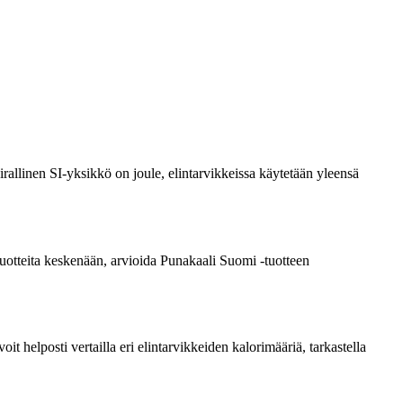
rallinen SI-yksikkö on joule, elintarvikkeissa käytetään yleensä
a tuotteita keskenään, arvioida Punakaali Suomi -tuotteen
 helposti vertailla eri elintarvikkeiden kalorimääriä, tarkastella