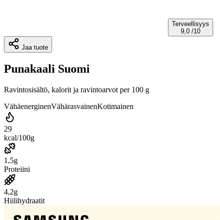
Terveellisyys
9,0
/10
Jaa tuote
Punakaali Suomi
Ravintosisältö, kalorit ja ravintoarvot per 100 g
Vähäenerginen
Vähärasvainen
Kotimainen
29
kcal/100g
1,5g
Proteiini
4,2g
Hiilihydraatit