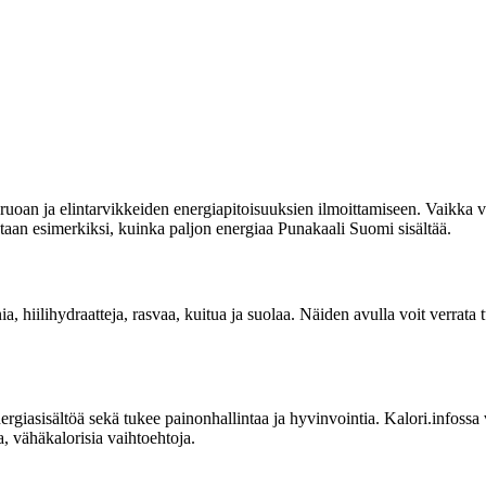
uoan ja elintarvikkeiden energiapitoisuuksien ilmoittamiseen. Vaikka vi
itetaan esimerkiksi, kuinka paljon energiaa Punakaali Suomi sisältää.
ia, hiilihydraatteja, rasvaa, kuitua ja suolaa. Näiden avulla voit verrat
sisältöä sekä tukee painonhallintaa ja hyvinvointia. Kalori.infossa voit
, vähäkalorisia vaihtoehtoja.