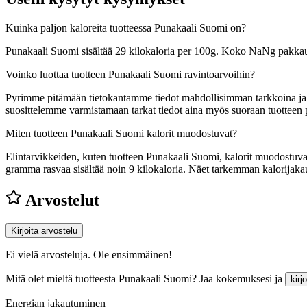
Kuinka paljon kaloreita tuotteessa Punakaali Suomi on?
Punakaali Suomi sisältää 29 kilokaloria per 100g. Koko NaNg pakkau
Voinko luottaa tuotteen Punakaali Suomi ravintoarvoihin?
Pyrimme pitämään tietokantamme tiedot mahdollisimman tarkkoina ja ajan
suosittelemme varmistamaan tarkat tiedot aina myös suoraan tuotteen
Miten tuotteen Punakaali Suomi kalorit muodostuvat?
Elintarvikkeiden, kuten tuotteen Punakaali Suomi, kalorit muodostuvat s
gramma rasvaa sisältää noin 9 kilokaloria. Näet tarkemman kalorija
Arvostelut
Kirjoita arvostelu
Ei vielä arvosteluja. Ole ensimmäinen!
Mitä olet mieltä tuotteesta Punakaali Suomi? Jaa kokemuksesi ja
kirj
Energian jakautuminen