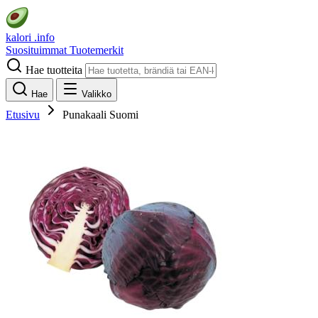
kalori
.info
Suosituimmat
Tuotemerkit
Hae tuotteita
Hae
Valikko
Etusivu
Punakaali Suomi