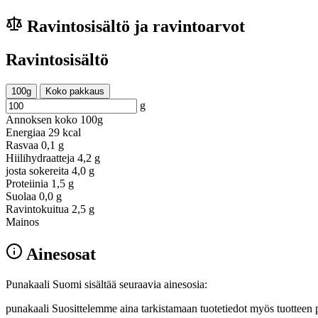
Ravintosisältö ja ravintoarvot
Ravintosisältö
100g
Koko pakkaus
g
Annoksen koko
100g
Energiaa
29 kcal
Rasvaa
0,1 g
Hiilihydraatteja
4,2 g
josta sokereita
4,0 g
Proteiinia
1,5 g
Suolaa
0,0 g
Ravintokuitua
2,5 g
Mainos
Ainesosat
Punakaali Suomi sisältää seuraavia ainesosia:
punakaali Suosittelemme aina tarkistamaan tuotetiedot myös tuotteen 