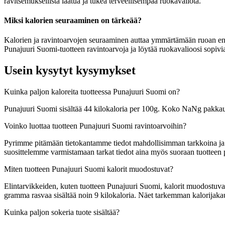
ravitsemuksellista laatua ja tukea terveellisempää ruokavaliota.
Miksi kalorien seuraaminen on tärkeää?
Kalorien ja ravintoarvojen seuraaminen auttaa ymmärtämään ruoan energia
Punajuuri Suomi-tuotteen ravintoarvoja ja löytää ruokavalioosi sopivia
Usein kysytyt kysymykset
Kuinka paljon kaloreita tuotteessa Punajuuri Suomi on?
Punajuuri Suomi sisältää 44 kilokaloria per 100g. Koko NaNg pakkau
Voinko luottaa tuotteen Punajuuri Suomi ravintoarvoihin?
Pyrimme pitämään tietokantamme tiedot mahdollisimman tarkkoina ja ajan
suosittelemme varmistamaan tarkat tiedot aina myös suoraan tuotteen
Miten tuotteen Punajuuri Suomi kalorit muodostuvat?
Elintarvikkeiden, kuten tuotteen Punajuuri Suomi, kalorit muodostuvat s
gramma rasvaa sisältää noin 9 kilokaloria. Näet tarkemman kalorija
Kuinka paljon sokeria tuote sisältää?