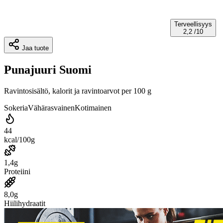
Terveellisyys
2,2
/10
Jaa tuote
Punajuuri Suomi
Ravintosisältö, kalorit ja ravintoarvot per 100 g
Sokeria
Vähärasvainen
Kotimainen
44
kcal/100g
1,4g
Proteiini
8,0g
Hiilihydraatit