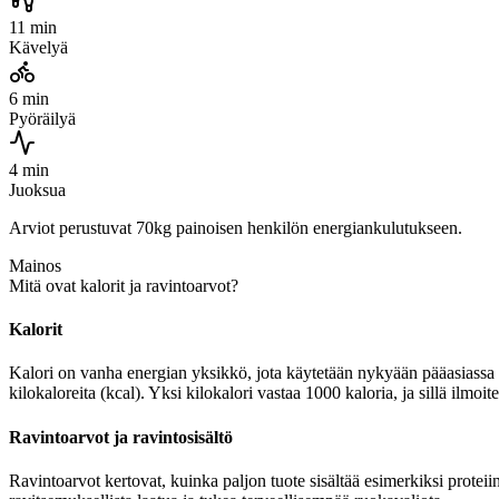
11 min
Kävelyä
6 min
Pyöräilyä
4 min
Juoksua
Arviot perustuvat 70kg painoisen henkilön energiankulutukseen.
Mainos
Mitä ovat kalorit ja ravintoarvot?
Kalorit
Kalori on vanha energian yksikkö, jota käytetään nykyään pääasiassa r
kilokaloreita (kcal). Yksi kilokalori vastaa 1000 kaloria, ja sillä ilmo
Ravintoarvot ja ravintosisältö
Ravintoarvot kertovat, kuinka paljon tuote sisältää esimerkiksi proteiin