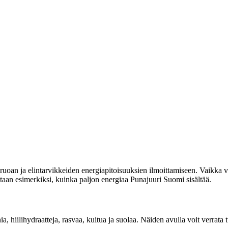
uoan ja elintarvikkeiden energiapitoisuuksien ilmoittamiseen. Vaikka vi
itetaan esimerkiksi, kuinka paljon energiaa Punajuuri Suomi sisältää.
ia, hiilihydraatteja, rasvaa, kuitua ja suolaa. Näiden avulla voit verrat