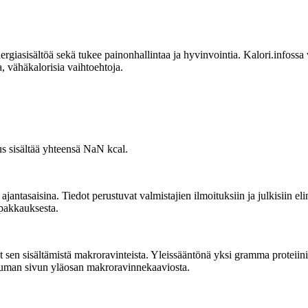
sisältöä sekä tukee painonhallintaa ja hyvinvointia. Kalori.infossa voit
, vähäkalorisia vaihtoehtoja.
s sisältää yhteensä NaN kcal.
tasaisina. Tiedot perustuvat valmistajien ilmoituksiin ja julkisiin elin
 pakkauksesta.
en sisältämistä makroravinteista. Yleissääntönä yksi gramma proteiinia ta
kauman sivun yläosan makroravinnekaaviosta.