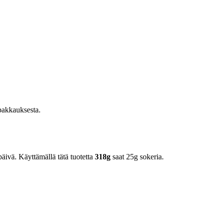
pakkauksesta.
äivä. Käyttämällä tätä tuotetta
318g
saat 25g sokeria.