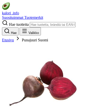
kalori
.info
Suosituimmat
Tuotemerkit
Hae tuotteita
Hae
Valikko
Etusivu
Punajuuri Suomi