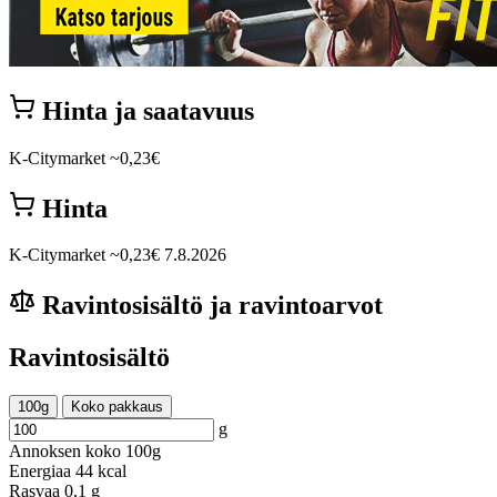
Hinta ja saatavuus
K-Citymarket
~0,23€
Hinta
K-Citymarket
~0,23€
7.8.2026
Ravintosisältö ja ravintoarvot
Ravintosisältö
100g
Koko pakkaus
g
Annoksen koko
100g
Energiaa
44 kcal
Rasvaa
0,1 g