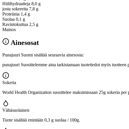
Hiilihydraatteja
8,0 g
josta sokereita
7,8 g
Proteiinia
1,4 g
Suolaa
0,1 g
Ravintokuitua
2,5 g
Mainos
Ainesosat
Punajuuri Suomi sisältää seuraavia ainesosia:
punajuuri Suosittelemme aina tarkistamaan tuotetiedot myös tuotteen 
Sokeria
World Health Organization suosittelee maksimissaan 25g sokeria per p
Vähäsuolainen
Tuote sisältää enintään 0,3 g suolaa / 100g.