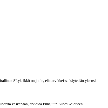
rallinen SI-yksikkö on joule, elintarvikkeissa käytetään yleensä
a tuotteita keskenään, arvioida Punajuuri Suomi -tuotteen