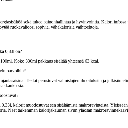
sisältöä sekä tukee painonhallintaa ja hyvinvointia. Kalori.infossa voit
tää ruokavalioosi sopivia, vähäkalorisia vaihtoehtoja.
ka 0,33l on?
 100ml. Koko 330ml pakkaus sisältää yhteensä 63 kcal.
vintoarvoihin?
tasaisina. Tiedot perustuvat valmistajien ilmoituksiin ja julkisiin elin
 pakkauksesta.
odostuvat?
l, kalorit muodostuvat sen sisältämistä makroravinteista. Yleissääntön
kaloria. Näet tarkemman kalorijakauman sivun yläosan makroravinnekaavi