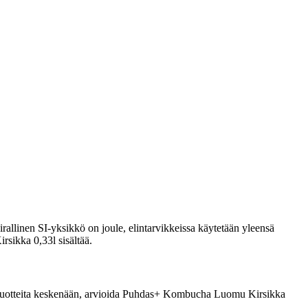
rallinen SI-yksikkö on joule, elintarvikkeissa käytetään yleensä
rsikka 0,33l sisältää.
rrata tuotteita keskenään, arvioida Puhdas+ Kombucha Luomu Kirsikka