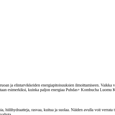
uoan ja elintarvikkeiden energiapitoisuuksien ilmoittamiseen. Vaikka vi
moitetaan esimerkiksi, kuinka paljon energiaa Puhdas+ Kombucha Luomu Ki
inia, hiilihydraatteja, rasvaa, kuitua ja suolaa. Näiden avulla voit ve
valiota.