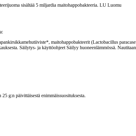
erijuoma sisältää 5 miljardia maitohappobakteeria. LU Luomu
a:
ankirsikkamehutiiviste*, maitohappobakteerit (Lactobacillus paracasei, 
auksesta. Säilytys- ja käyttöohjeet Säilyy huoneenlämmössä. Nautitaan
5 g:n päivittäisestä enimmäissuosituksesta.