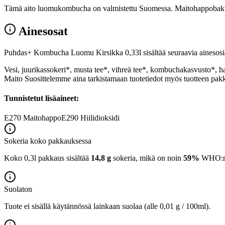
Tämä aito luomukombucha on valmistettu Suomessa. Maitohappobakte
Ainesosat
Puhdas+ Kombucha Luomu Kirsikka 0,33l sisältää seuraavia ainesosi
Vesi, juurikassokeri*, musta tee*, vihreä tee*, kombuchakasvusto*, hap
Maito Suosittelemme aina tarkistamaan tuotetiedot myös tuotteen pakk
Tunnistetut lisäaineet:
E270
Maitohappo
E290
Hiilidioksidi
Sokeria koko pakkauksessa
Koko 0,3l pakkaus sisältää
14,8 g
sokeria, mikä on noin
59%
WHO:n 2
Suolaton
Tuote ei sisällä käytännössä lainkaan suolaa (alle 0,01 g / 100ml).