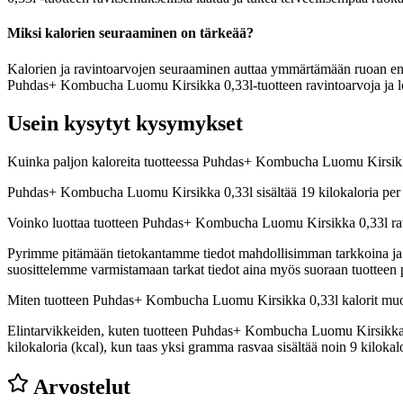
Miksi kalorien seuraaminen on tärkeää?
Kalorien ja ravintoarvojen seuraaminen auttaa ymmärtämään ruoan energia
Puhdas+ Kombucha Luomu Kirsikka 0,33l-tuotteen ravintoarvoja ja löy
Usein kysytyt kysymykset
Kuinka paljon kaloreita tuotteessa Puhdas+ Kombucha Luomu Kirsik
Puhdas+ Kombucha Luomu Kirsikka 0,33l sisältää 19 kilokaloria per
Voinko luottaa tuotteen Puhdas+ Kombucha Luomu Kirsikka 0,33l ra
Pyrimme pitämään tietokantamme tiedot mahdollisimman tarkkoina ja ajan
suosittelemme varmistamaan tarkat tiedot aina myös suoraan tuotteen
Miten tuotteen Puhdas+ Kombucha Luomu Kirsikka 0,33l kalorit mu
Elintarvikkeiden, kuten tuotteen Puhdas+ Kombucha Luomu Kirsikka 0,33
kilokaloria (kcal), kun taas yksi gramma rasvaa sisältää noin 9 kilo
Arvostelut