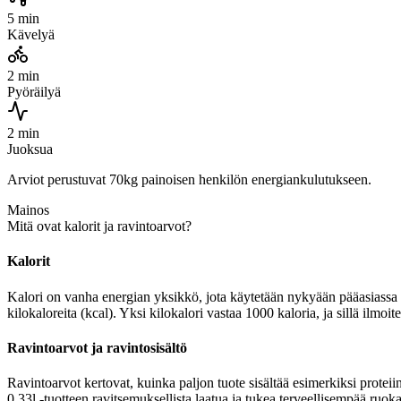
5 min
Kävelyä
2 min
Pyöräilyä
2 min
Juoksua
Arviot perustuvat 70kg painoisen henkilön energiankulutukseen.
Mainos
Mitä ovat kalorit ja ravintoarvot?
Kalorit
Kalori on vanha energian yksikkö, jota käytetään nykyään pääasiassa r
kilokaloreita (kcal). Yksi kilokalori vastaa 1000 kaloria, ja sillä il
Ravintoarvot ja ravintosisältö
Ravintoarvot kertovat, kuinka paljon tuote sisältää esimerkiksi protei
0,33l -tuotteen ravitsemuksellista laatua ja tukea terveellisempää ruoka