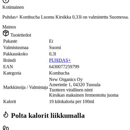
Kotimainen
Puhdas+ Kombucha Luomu Kirsikka 0,33l on valmistettu Suomessa.
Mainos
Tuotetiedot
Pakaste
Ei
Valmistusmaa
Suomi
Pakkauskoko
0,3l
Brändi
PUHDAS+
EAN
6430077259799
Kategoria
Kombucha
New Organics Oy
Amerintie 1, 04320 Tuusula
Markkinoija / Valmistaja
Tuotteen virallinen nimi
Kirsikan makuinen fermentoitu juoma
Kalorit
19 kilokaloria per 100ml
Polta kalorit liikkumalla