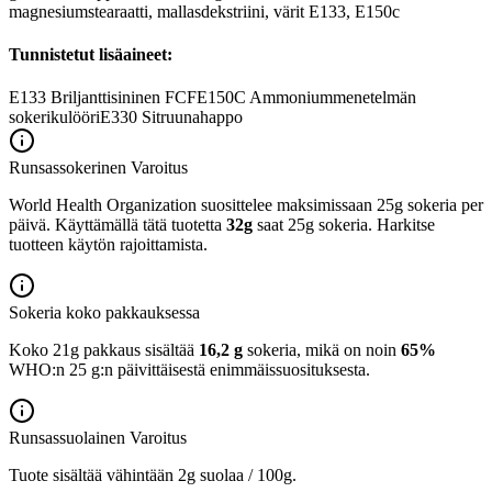
magnesiumstearaatti, mallasdekstriini, värit E133, E150c
Tunnistetut lisäaineet:
E133
Briljanttisininen FCF
E150C
Ammoniummenetelmän
sokerikulööri
E330
Sitruunahappo
Runsassokerinen
Varoitus
World Health Organization suosittelee maksimissaan 25g sokeria per
päivä. Käyttämällä tätä tuotetta
32g
saat 25g sokeria. Harkitse
tuotteen käytön rajoittamista.
Sokeria koko pakkauksessa
Koko 21g pakkaus sisältää
16,2 g
sokeria, mikä on noin
65%
WHO:n 25 g:n päivittäisestä enimmäissuosituksesta.
Runsassuolainen
Varoitus
Tuote sisältää vähintään 2g suolaa / 100g.