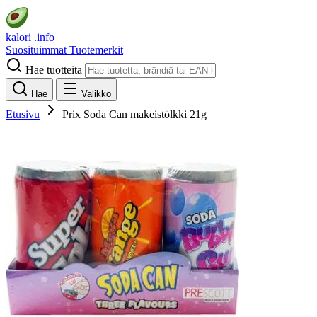
kalori
.info
Suosituimmat
Tuotemerkit
Hae tuotteita
Hae
Valikko
Etusivu
Prix Soda Can makeistölkki 21g