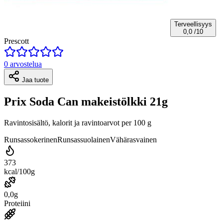
Terveellisyys
0,0
/10
Prescott
0 arvostelua
Jaa tuote
Prix Soda Can makeistölkki 21g
Ravintosisältö, kalorit ja ravintoarvot per 100 g
Runsassokerinen
Runsassuolainen
Vähärasvainen
373
kcal/100g
0,0g
Proteiini