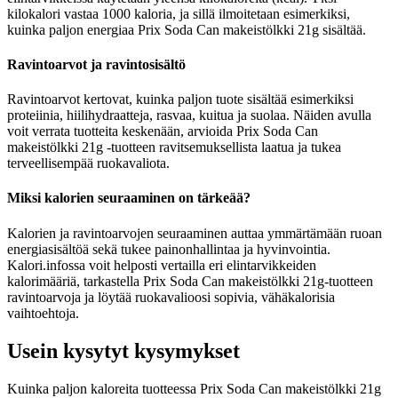
kilokalori vastaa 1000 kaloria, ja sillä ilmoitetaan esimerkiksi,
kuinka paljon energiaa Prix Soda Can makeistölkki 21g sisältää.
Ravintoarvot ja ravintosisältö
Ravintoarvot kertovat, kuinka paljon tuote sisältää esimerkiksi
proteiinia, hiilihydraatteja, rasvaa, kuitua ja suolaa. Näiden avulla
voit verrata tuotteita keskenään, arvioida Prix Soda Can
makeistölkki 21g -tuotteen ravitsemuksellista laatua ja tukea
terveellisempää ruokavaliota.
Miksi kalorien seuraaminen on tärkeää?
Kalorien ja ravintoarvojen seuraaminen auttaa ymmärtämään ruoan
energiasisältöä sekä tukee painonhallintaa ja hyvinvointia.
Kalori.infossa voit helposti vertailla eri elintarvikkeiden
kalorimääriä, tarkastella Prix Soda Can makeistölkki 21g-tuotteen
ravintoarvoja ja löytää ruokavalioosi sopivia, vähäkalorisia
vaihtoehtoja.
Usein kysytyt kysymykset
Kuinka paljon kaloreita tuotteessa Prix Soda Can makeistölkki 21g