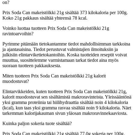
on?
Prix Soda Can makeistölkki 21g sisältää 373 kilokaloria per 100g.
Koko 21g pakkaus sisältää yhteensä 78 kcal.
Voinko luottaa tuotteen Prix Soda Can makeistölkki 21g
ravintoarvoihin?
Pyrimme pitämään tietokantamme tiedot mahdollisimman tarkkoina
ja ajantasaisina. Tiedot perustuvat valmistajien ilmoituksiin ja
julkisiin elintarviketietokantoihin. Koska tuotteiden reseptit voivat
muuttua, suosittelemme varmistamaan tarkat tiedot aina myös
suoraan tuotteen pakkauksesta.
Miten tuotteen Prix Soda Can makeistölkki 21g kalorit
muodostuvat?
Elintarvikkeiden, kuten tuotteen Prix Soda Can makeistölkki 21g,
kalorit muodostuvat sen sisältämistä makroravinteista. Yleissääntönä
yksi gramma proteiinia tai hiilihydraattia sisältää noin 4 kilokaloria
(kcal), kun taas yksi gramma rasvaa sisältää noin 9 kilokaloria. Näet
tarkemman kalorijakauman sivun yläosan makroravinnekaaviosta.
Kuinka paljon sokeria tuote sisältää?
Prix Soda Can makeistölkki 21g sisältää 77,0g sokeria per 100g.