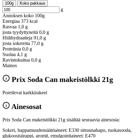
100g
Koko pakkaus
g
Annoksen koko
100g
Energiaa
373 kcal
Rasvaa
1,0 g
josta tyydyttyneitä
0,0 g
Hiilihydraatteja
91,0 g
josta sokereita
77,0 g
Proteiinia
0,0 g
Suolaa
4,1 g
Ravintokuitua
0,0 g
Mainos
Prix Soda Can makeistölkki 21g
Poreilevat karkkirakeet
Ainesosat
Prix Soda Can makeistölkki 21g sisältää seuraavia ainesosia:
Sokeri, happamuudensäätöaineet: E330 sitruunahapo, ruokasooda,
glukoosisiirappi, aromit, emulgointiaineet: E470