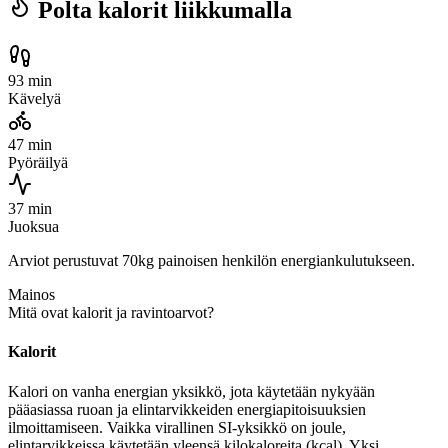
Polta kalorit liikkumalla
93 min
Kävelyä
47 min
Pyöräilyä
37 min
Juoksua
Arviot perustuvat 70kg painoisen henkilön energiankulutukseen.
Mainos
Mitä ovat kalorit ja ravintoarvot?
Kalorit
Kalori on vanha energian yksikkö, jota käytetään nykyään
pääasiassa ruoan ja elintarvikkeiden energiapitoisuuksien
ilmoittamiseen. Vaikka virallinen SI-yksikkö on joule,
elintarvikkeissa käytetään yleensä kilokaloreita (kcal). Yksi