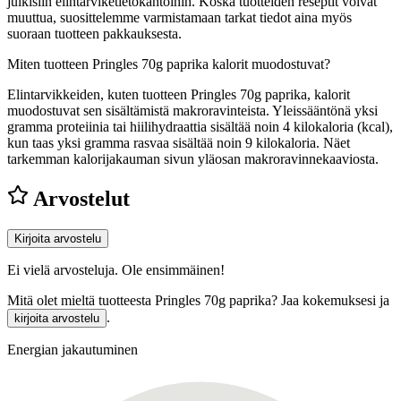
julkisiin elintarviketietokantoihin. Koska tuotteiden reseptit voivat
muuttua, suosittelemme varmistamaan tarkat tiedot aina myös
suoraan tuotteen pakkauksesta.
Miten tuotteen Pringles 70g paprika kalorit muodostuvat?
Elintarvikkeiden, kuten tuotteen Pringles 70g paprika, kalorit
muodostuvat sen sisältämistä makroravinteista. Yleissääntönä yksi
gramma proteiinia tai hiilihydraattia sisältää noin 4 kilokaloria (kcal),
kun taas yksi gramma rasvaa sisältää noin 9 kilokaloria. Näet
tarkemman kalorijakauman sivun yläosan makroravinnekaaviosta.
Arvostelut
Kirjoita arvostelu
Ei vielä arvosteluja. Ole ensimmäinen!
Mitä olet mieltä tuotteesta Pringles 70g paprika? Jaa kokemuksesi ja
.
kirjoita arvostelu
Energian jakautuminen