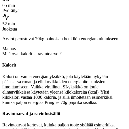
65 min
Pyöräilyä
52 min
Juoksua
Arviot perustuvat 70kg painoisen henkilön energiankulutukseen.
Mainos
Mitä ovat kalorit ja ravintoarvot?
Kalorit
Kalori on vanha energian yksikkö, jota käytetään nykyään
pääasiassa ruoan ja elintarvikkeiden energiapitoisuuksien
ilmoittamiseen. Vaikka virallinen SI-yksikkö on joule,
elintarvikkeissa käytetään yleensä kilokaloreita (kcal). Yksi
kilokalori vastaa 1000 kaloria, ja sillä ilmoitetaan esimerkiksi,
kuinka paljon energiaa Pringles 70g paprika sisältää.
Ravintoarvot ja ravintosisältö
Ravintoarvot kertovat, kuinka paljon tuote sisältää esimerkiksi