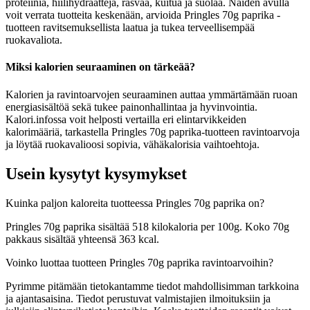
proteiinia, hiilihydraatteja, rasvaa, kuitua ja suolaa. Näiden avulla
voit verrata tuotteita keskenään, arvioida Pringles 70g paprika -
tuotteen ravitsemuksellista laatua ja tukea terveellisempää
ruokavaliota.
Miksi kalorien seuraaminen on tärkeää?
Kalorien ja ravintoarvojen seuraaminen auttaa ymmärtämään ruoan
energiasisältöä sekä tukee painonhallintaa ja hyvinvointia.
Kalori.infossa voit helposti vertailla eri elintarvikkeiden
kalorimääriä, tarkastella Pringles 70g paprika-tuotteen ravintoarvoja
ja löytää ruokavalioosi sopivia, vähäkalorisia vaihtoehtoja.
Usein kysytyt kysymykset
Kuinka paljon kaloreita tuotteessa Pringles 70g paprika on?
Pringles 70g paprika sisältää 518 kilokaloria per 100g. Koko 70g
pakkaus sisältää yhteensä 363 kcal.
Voinko luottaa tuotteen Pringles 70g paprika ravintoarvoihin?
Pyrimme pitämään tietokantamme tiedot mahdollisimman tarkkoina
ja ajantasaisina. Tiedot perustuvat valmistajien ilmoituksiin ja