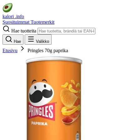
kalori
.info
Suosituimmat
Tuotemerkit
Hae tuotteita
Hae
Valikko
Etusivu
Pringles 70g paprika