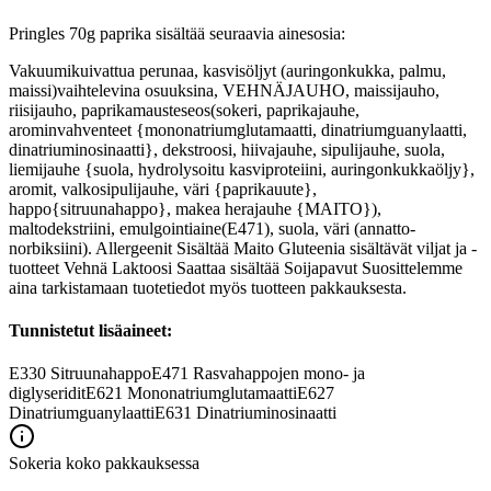
Pringles 70g paprika sisältää seuraavia ainesosia:
Vakuumikuivattua perunaa, kasvisöljyt (auringonkukka, palmu,
maissi)vaihtelevina osuuksina, VEHNÄJAUHO, maissijauho,
riisijauho, paprikamausteseos(sokeri, paprikajauhe,
arominvahventeet {mononatriumglutamaatti, dinatriumguanylaatti,
dinatriuminosinaatti}, dekstroosi, hiivajauhe, sipulijauhe, suola,
liemijauhe {suola, hydrolysoitu kasviproteiini, auringonkukkaöljy},
aromit, valkosipulijauhe, väri {paprikauute},
happo{sitruunahappo}, makea herajauhe {MAITO}),
maltodekstriini, emulgointiaine(E471), suola, väri (annatto-
norbiksiini). Allergeenit Sisältää Maito Gluteenia sisältävät viljat ja -
tuotteet Vehnä Laktoosi Saattaa sisältää Soijapavut Suosittelemme
aina tarkistamaan tuotetiedot myös tuotteen pakkauksesta.
Tunnistetut lisäaineet:
E330
Sitruunahappo
E471
Rasvahappojen mono- ja
diglyseridit
E621
Mononatriumglutamaatti
E627
Dinatriumguanylaatti
E631
Dinatriuminosinaatti
Sokeria koko pakkauksessa