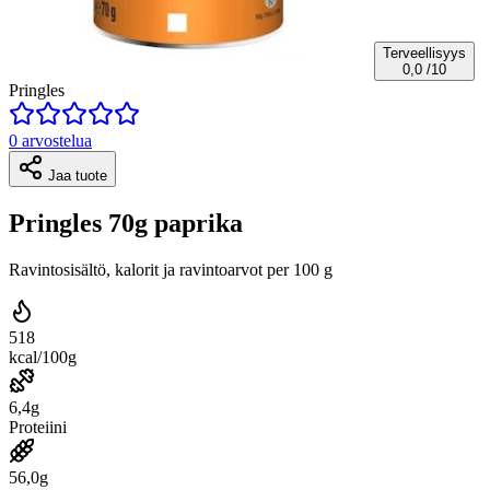
Terveellisyys
0,0
/10
Pringles
0 arvostelua
Jaa tuote
Pringles 70g paprika
Ravintosisältö, kalorit ja ravintoarvot per 100 g
518
kcal/100g
6,4g
Proteiini
56,0g