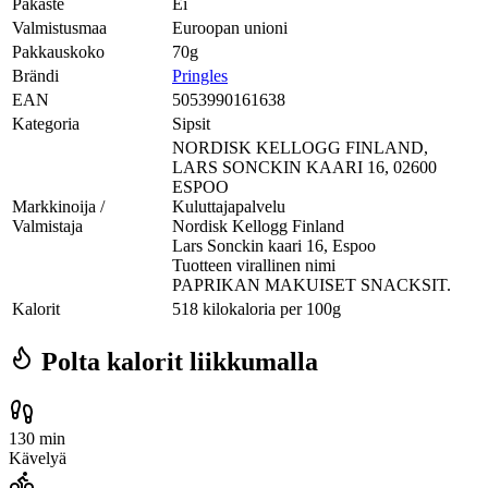
Pakaste
Ei
Valmistusmaa
Euroopan unioni
Pakkauskoko
70g
Brändi
Pringles
EAN
5053990161638
Kategoria
Sipsit
NORDISK KELLOGG FINLAND,
LARS SONCKIN KAARI 16, 02600
ESPOO
Markkinoija /
Kuluttajapalvelu
Valmistaja
Nordisk Kellogg Finland
Lars Sonckin kaari 16, Espoo
Tuotteen virallinen nimi
PAPRIKAN MAKUISET SNACKSIT.
Kalorit
518 kilokaloria per 100g
Polta kalorit liikkumalla
130 min
Kävelyä