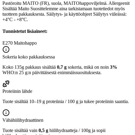
Pastöroitu MAITO (FR), suola, MAITOhappoviljelmä. Allergeenit
Sisältää Maito Suosittelemme aina tarkistamaan tuotetiedot myös
tuotteen pakkauksesta. Säilytys- ja käyttöohjeet Säilytys viileässä:
+4°C - +8°C.
Tunnistetut lisäaineet:
E270
Maitohappo
Sokeria koko pakkauksessa
Koko 135g pakkaus sisältää
0,7 g
sokeria, mikä on noin
3%
WHO:n 25 g:n päivittäisestä enimmäissuosituksesta.
Proteiinin lähde
Tuote sisältää 10–19 g proteiinia / 100 g ja tukee proteiinin saantia.
Vähähiilihydraattinen
Tuote sisältää vain
0,5 g
hiilihydraatteja / 100g ja sopii