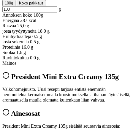
100g
Koko pakkaus
g
Annoksen koko
100g
Energiaa
287 kcal
Rasvaa
25,0 g
josta tyydyttyneitä
18,0 g
Hiilihydraatteja
0,5 g
josta sokereita
0,5 g
Proteiinia
16,0 g
Suolaa
1,6 g
Ravintokuitua
0,0 g
Mainos
President Mini Extra Creamy 135g
Valkohomejuusto. Uusi resepti tarjoaa entistä enemmän
hemmottelua kermaisemmalla koostumuksella ja ihanan täyteläisellä,
aromaattisella maulla olematta kuitenkaan liian vahvaa.
Ainesosat
President Mini Extra Creamy 135g sisältää seuraavia ainesosia: