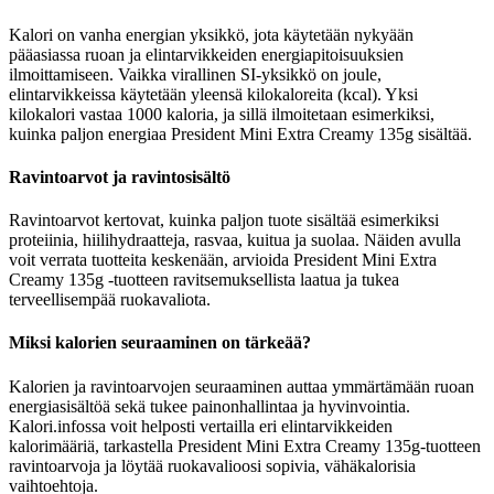
Kalori on vanha energian yksikkö, jota käytetään nykyään
pääasiassa ruoan ja elintarvikkeiden energiapitoisuuksien
ilmoittamiseen. Vaikka virallinen SI-yksikkö on joule,
elintarvikkeissa käytetään yleensä kilokaloreita (kcal). Yksi
kilokalori vastaa 1000 kaloria, ja sillä ilmoitetaan esimerkiksi,
kuinka paljon energiaa President Mini Extra Creamy 135g sisältää.
Ravintoarvot ja ravintosisältö
Ravintoarvot kertovat, kuinka paljon tuote sisältää esimerkiksi
proteiinia, hiilihydraatteja, rasvaa, kuitua ja suolaa. Näiden avulla
voit verrata tuotteita keskenään, arvioida President Mini Extra
Creamy 135g -tuotteen ravitsemuksellista laatua ja tukea
terveellisempää ruokavaliota.
Miksi kalorien seuraaminen on tärkeää?
Kalorien ja ravintoarvojen seuraaminen auttaa ymmärtämään ruoan
energiasisältöä sekä tukee painonhallintaa ja hyvinvointia.
Kalori.infossa voit helposti vertailla eri elintarvikkeiden
kalorimääriä, tarkastella President Mini Extra Creamy 135g-tuotteen
ravintoarvoja ja löytää ruokavalioosi sopivia, vähäkalorisia
vaihtoehtoja.