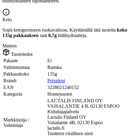
hiilihydraattien rajoittamiseen.
Keto
Sopii ketogeeniseen ruokavalioon.
Käyttämällä tätä tuotetta
koko
135g pakkauksen
saat
0,7g
hiilihydraatteja.
Mainos
Tuotetiedot
Pakaste
Ei
Valmistusmaa
Ranska
Pakkauskoko
135g
Brändi
Président
EAN
3228021240152
Kategoria
Homejuustot
LACTALIS FINLAND OY
VAISALANTIE 4 B, 02130 ESPOO
Kuluttajapalvelu
Lactalis Finland OY
Markkinoija /
Vaisalantie 4B, 02130 Espoo
Valmistaja
lactalis.fi
Tuotteen virallinen nimi