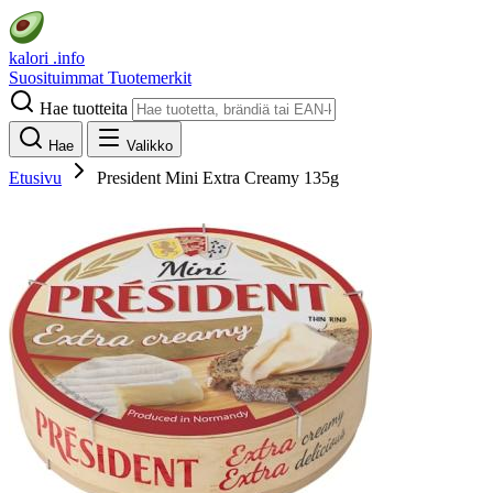
kalori
.info
Suosituimmat
Tuotemerkit
Hae tuotteita
Hae
Valikko
Etusivu
President Mini Extra Creamy 135g