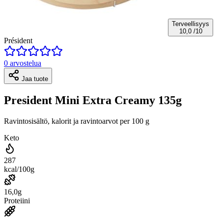
Terveellisyys
10,0
/10
Président
0 arvostelua
Jaa tuote
President Mini Extra Creamy 135g
Ravintosisältö, kalorit ja ravintoarvot per 100 g
Keto
287
kcal/100g
16,0g
Proteiini