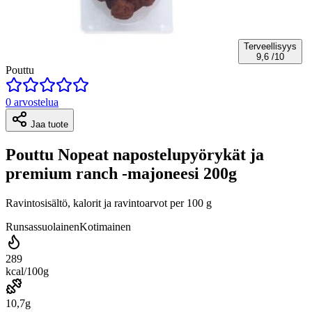
Terveellisyys
9,6
/10
Pouttu
0 arvostelua
Jaa tuote
Pouttu Nopeat napostelupyörykät ja
premium ranch -majoneesi 200g
Ravintosisältö, kalorit ja ravintoarvot per 100 g
Runsassuolainen
Kotimainen
289
kcal/100g
10,7g