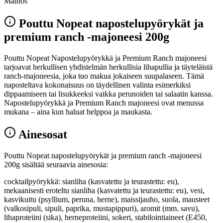
Mainos
Pouttu Nopeat napostelupyörykät ja
premium ranch -majoneesi 200g
Pouttu Nopeat Napostelupyörykkä ja Premium Ranch majoneesi
tarjoavat herkullisen yhdistelmän herkullisia lihapullia ja täyteläistä
ranch-majoneesia, joka tuo makua jokaiseen suupalaseen. Tämä
naposteltava kokonaisuus on täydellinen valinta esimerkiksi
dippaamiseen tai lisukkeeksi vaikka perunoiden tai salaatin kanssa.
Napostelupyörykkä ja Premium Ranch majoneesi ovat menussa
mukana – aina kun haluat helppoa ja maukasta.
Ainesosat
Pouttu Nopeat napostelupyörykät ja premium ranch -majoneesi
200g sisältää seuraavia ainesosia:
cocktailpyörykkä: sianliha (kasvatettu ja teurastettu: eu),
mekaanisesti eroteltu sianliha (kasvatettu ja teurastettu: eu), vesi,
kasvikuitu (psyllium, peruna, herne), maissijauho, suola, mausteet
(valkosipuli, sipuli, paprika, mustapippuri), aromit (mm. savu),
lihaproteiini (sika), herneproteiini, sokeri, stabilointiaineet (E450,