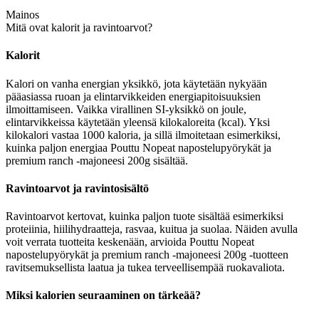
Mainos
Mitä ovat kalorit ja ravintoarvot?
Kalorit
Kalori on vanha energian yksikkö, jota käytetään nykyään
pääasiassa ruoan ja elintarvikkeiden energiapitoisuuksien
ilmoittamiseen. Vaikka virallinen SI-yksikkö on joule,
elintarvikkeissa käytetään yleensä kilokaloreita (kcal). Yksi
kilokalori vastaa 1000 kaloria, ja sillä ilmoitetaan esimerkiksi,
kuinka paljon energiaa Pouttu Nopeat napostelupyörykät ja
premium ranch -majoneesi 200g sisältää.
Ravintoarvot ja ravintosisältö
Ravintoarvot kertovat, kuinka paljon tuote sisältää esimerkiksi
proteiinia, hiilihydraatteja, rasvaa, kuitua ja suolaa. Näiden avulla
voit verrata tuotteita keskenään, arvioida Pouttu Nopeat
napostelupyörykät ja premium ranch -majoneesi 200g -tuotteen
ravitsemuksellista laatua ja tukea terveellisempää ruokavaliota.
Miksi kalorien seuraaminen on tärkeää?