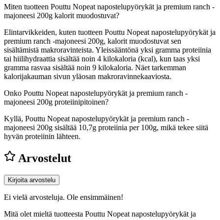
Miten tuotteen Pouttu Nopeat napostelupyörykät ja premium ranch -
majoneesi 200g kalorit muodostuvat?
Elintarvikkeiden, kuten tuotteen Pouttu Nopeat napostelupyörykät ja
premium ranch -majoneesi 200g, kalorit muodostuvat sen
sisältämistä makroravinteista. Yleissääntönä yksi gramma proteiinia
tai hiilihydraattia sisältää noin 4 kilokaloria (kcal), kun taas yksi
gramma rasvaa sisältää noin 9 kilokaloria. Näet tarkemman
kalorijakauman sivun yläosan makroravinnekaaviosta.
Onko Pouttu Nopeat napostelupyörykät ja premium ranch -
majoneesi 200g proteiinipitoinen?
Kyllä, Pouttu Nopeat napostelupyörykät ja premium ranch -
majoneesi 200g sisältää 10,7g proteiinia per 100g, mikä tekee siitä
hyvän proteiinin lähteen.
Arvostelut
Kirjoita arvostelu
Ei vielä arvosteluja. Ole ensimmäinen!
Mitä olet mieltä tuotteesta Pouttu Nopeat napostelupyörykät ja