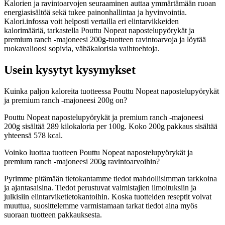
Kalorien ja ravintoarvojen seuraaminen auttaa ymmärtämään ruoan
energiasisältöä sekä tukee painonhallintaa ja hyvinvointia.
Kalori.infossa voit helposti vertailla eri elintarvikkeiden
kalorimääriä, tarkastella Pouttu Nopeat napostelupyörykät ja
premium ranch -majoneesi 200g-tuotteen ravintoarvoja ja löytää
ruokavalioosi sopivia, vähäkalorisia vaihtoehtoja.
Usein kysytyt kysymykset
Kuinka paljon kaloreita tuotteessa Pouttu Nopeat napostelupyörykät
ja premium ranch -majoneesi 200g on?
Pouttu Nopeat napostelupyörykät ja premium ranch -majoneesi
200g sisältää 289 kilokaloria per 100g. Koko 200g pakkaus sisältää
yhteensä 578 kcal.
Voinko luottaa tuotteen Pouttu Nopeat napostelupyörykät ja
premium ranch -majoneesi 200g ravintoarvoihin?
Pyrimme pitämään tietokantamme tiedot mahdollisimman tarkkoina
ja ajantasaisina. Tiedot perustuvat valmistajien ilmoituksiin ja
julkisiin elintarviketietokantoihin. Koska tuotteiden reseptit voivat
muuttua, suosittelemme varmistamaan tarkat tiedot aina myös
suoraan tuotteen pakkauksesta.