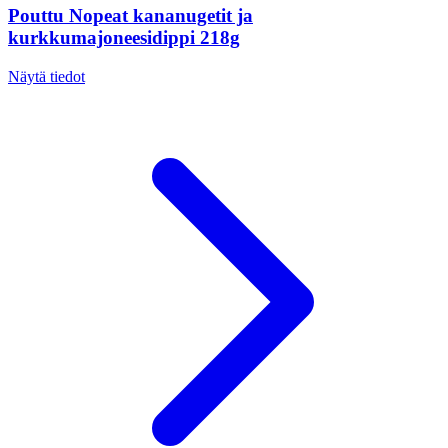
Pouttu Nopeat kananugetit ja
kurkkumajoneesidippi 218g
Näytä tiedot