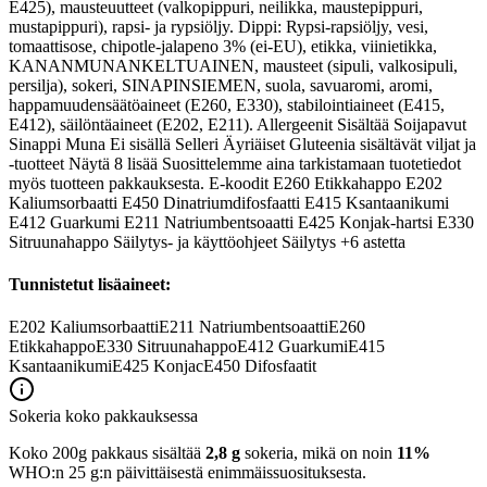
E425), mausteuutteet (valkopippuri, neilikka, maustepippuri,
mustapippuri), rapsi- ja rypsiöljy. Dippi: Rypsi-rapsiöljy, vesi,
tomaattisose, chipotle-jalapeno 3% (ei-EU), etikka, viinietikka,
KANANMUNANKELTUAINEN, mausteet (sipuli, valkosipuli,
persilja), sokeri, SINAPINSIEMEN, suola, savuaromi, aromi,
happamuudensäätöaineet (E260, E330), stabilointiaineet (E415,
E412), säilöntäaineet (E202, E211). Allergeenit Sisältää Soijapavut
Sinappi Muna Ei sisällä Selleri Äyriäiset Gluteenia sisältävät viljat ja
-tuotteet Näytä 8 lisää Suosittelemme aina tarkistamaan tuotetiedot
myös tuotteen pakkauksesta. E-koodit E260 Etikkahappo E202
Kaliumsorbaatti E450 Dinatriumdifosfaatti E415 Ksantaanikumi
E412 Guarkumi E211 Natriumbentsoaatti E425 Konjak-hartsi E330
Sitruunahappo Säilytys- ja käyttöohjeet Säilytys +6 astetta
Tunnistetut lisäaineet:
E202
Kaliumsorbaatti
E211
Natriumbentsoaatti
E260
Etikkahappo
E330
Sitruunahappo
E412
Guarkumi
E415
Ksantaanikumi
E425
Konjac
E450
Difosfaatit
Sokeria koko pakkauksessa
Koko 200g pakkaus sisältää
2,8 g
sokeria, mikä on noin
11%
WHO:n 25 g:n päivittäisestä enimmäissuosituksesta.