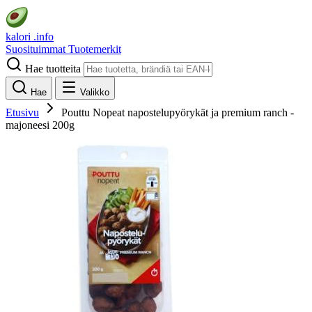
kalori
.info
Suosituimmat
Tuotemerkit
Hae tuotteita
Hae
Valikko
Etusivu
Pouttu Nopeat napostelupyörykät ja premium ranch -
majoneesi 200g