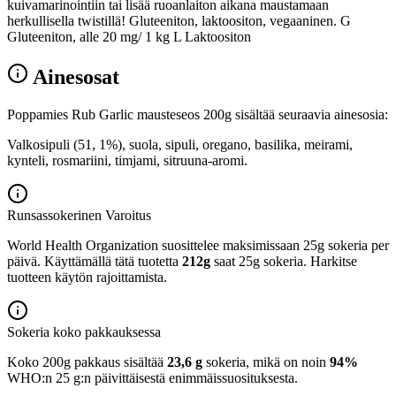
kuivamarinointiin tai lisää ruoanlaiton aikana maustamaan
herkullisella twistillä! Gluteeniton, laktoositon, vegaaninen. G
Gluteeniton, alle 20 mg/ 1 kg L Laktoositon
Ainesosat
Poppamies Rub Garlic mausteseos 200g sisältää seuraavia ainesosia:
Valkosipuli (51, 1%), suola, sipuli, oregano, basilika, meirami,
kynteli, rosmariini, timjami, sitruuna-aromi.
Runsassokerinen
Varoitus
World Health Organization suosittelee maksimissaan 25g sokeria per
päivä. Käyttämällä tätä tuotetta
212g
saat 25g sokeria. Harkitse
tuotteen käytön rajoittamista.
Sokeria koko pakkauksessa
Koko 200g pakkaus sisältää
23,6 g
sokeria, mikä on noin
94%
WHO:n 25 g:n päivittäisestä enimmäissuosituksesta.