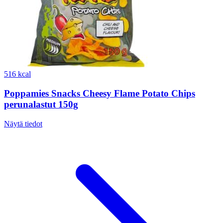
516 kcal
Poppamies Snacks Cheesy Flame Potato Chips
perunalastut 150g
Näytä tiedot