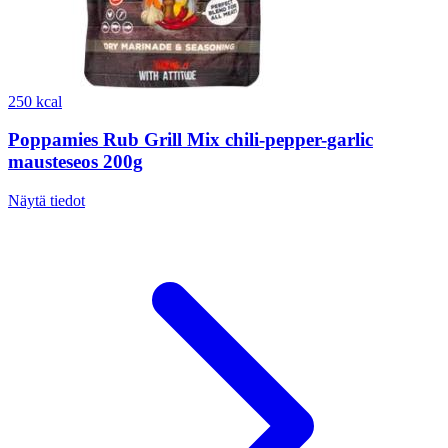
250 kcal
Poppamies Rub Grill Mix chili-pepper-garlic
mausteseos 200g
Näytä tiedot