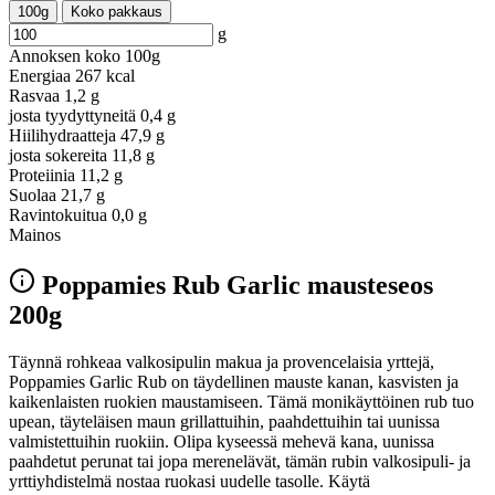
100g
Koko pakkaus
g
Annoksen koko
100g
Energiaa
267 kcal
Rasvaa
1,2 g
josta tyydyttyneitä
0,4 g
Hiilihydraatteja
47,9 g
josta sokereita
11,8 g
Proteiinia
11,2 g
Suolaa
21,7 g
Ravintokuitua
0,0 g
Mainos
Poppamies Rub Garlic mausteseos
200g
Täynnä rohkeaa valkosipulin makua ja provencelaisia yrttejä,
Poppamies Garlic Rub on täydellinen mauste kanan, kasvisten ja
kaikenlaisten ruokien maustamiseen. Tämä monikäyttöinen rub tuo
upean, täyteläisen maun grillattuihin, paahdettuihin tai uunissa
valmistettuihin ruokiin. Olipa kyseessä mehevä kana, uunissa
paahdetut perunat tai jopa merenelävät, tämän rubin valkosipuli- ja
yrttiyhdistelmä nostaa ruokasi uudelle tasolle. Käytä