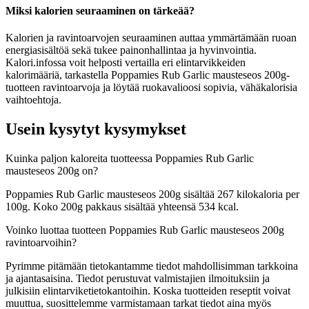
Miksi kalorien seuraaminen on tärkeää?
Kalorien ja ravintoarvojen seuraaminen auttaa ymmärtämään ruoan
energiasisältöä sekä tukee painonhallintaa ja hyvinvointia.
Kalori.infossa voit helposti vertailla eri elintarvikkeiden
kalorimääriä, tarkastella Poppamies Rub Garlic mausteseos 200g-
tuotteen ravintoarvoja ja löytää ruokavalioosi sopivia, vähäkalorisia
vaihtoehtoja.
Usein kysytyt kysymykset
Kuinka paljon kaloreita tuotteessa Poppamies Rub Garlic
mausteseos 200g on?
Poppamies Rub Garlic mausteseos 200g sisältää 267 kilokaloria per
100g. Koko 200g pakkaus sisältää yhteensä 534 kcal.
Voinko luottaa tuotteen Poppamies Rub Garlic mausteseos 200g
ravintoarvoihin?
Pyrimme pitämään tietokantamme tiedot mahdollisimman tarkkoina
ja ajantasaisina. Tiedot perustuvat valmistajien ilmoituksiin ja
julkisiin elintarviketietokantoihin. Koska tuotteiden reseptit voivat
muuttua, suosittelemme varmistamaan tarkat tiedot aina myös