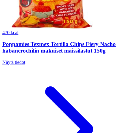
470 kcal
Poppamies Texmex Tortilla Chips Fiery Nacho
habanerochilin makuiset maissilastut 150g
Näytä tiedot