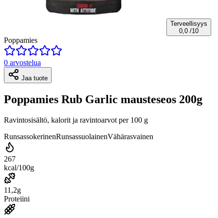
Terveellisyys
0,0
/10
Poppamies
0 arvostelua
Jaa tuote
Poppamies Rub Garlic mausteseos 200g
Ravintosisältö, kalorit ja ravintoarvot per 100 g
Runsassokerinen
Runsassuolainen
Vähärasvainen
267
kcal/100g
11,2g
Proteiini