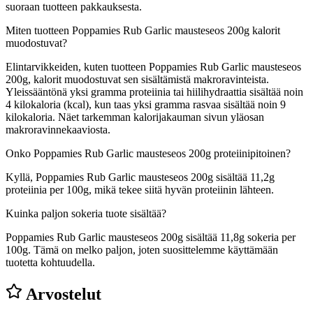
suoraan tuotteen pakkauksesta.
Miten tuotteen Poppamies Rub Garlic mausteseos 200g kalorit
muodostuvat?
Elintarvikkeiden, kuten tuotteen Poppamies Rub Garlic mausteseos
200g, kalorit muodostuvat sen sisältämistä makroravinteista.
Yleissääntönä yksi gramma proteiinia tai hiilihydraattia sisältää noin
4 kilokaloria (kcal), kun taas yksi gramma rasvaa sisältää noin 9
kilokaloria. Näet tarkemman kalorijakauman sivun yläosan
makroravinnekaaviosta.
Onko Poppamies Rub Garlic mausteseos 200g proteiinipitoinen?
Kyllä, Poppamies Rub Garlic mausteseos 200g sisältää 11,2g
proteiinia per 100g, mikä tekee siitä hyvän proteiinin lähteen.
Kuinka paljon sokeria tuote sisältää?
Poppamies Rub Garlic mausteseos 200g sisältää 11,8g sokeria per
100g.
Tämä on melko paljon, joten suosittelemme käyttämään
tuotetta kohtuudella.
Arvostelut