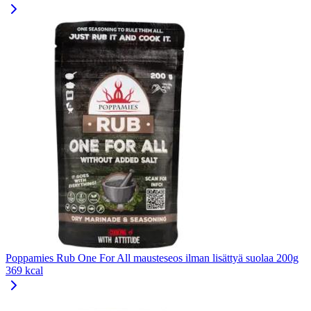
Poppamies Rub One For All mausteseos ilman lisättyä suolaa 200g
369 kcal