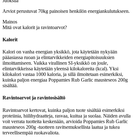
Juoksua
Arviot perustuvat 70kg painoisen henkilön energiankulutukseen.
Mainos
Mitä ovat kalorit ja ravintoarvot?
Kalorit
Kalori on vanha energian yksikkö, jota käytetään nykyään
pääasiassa ruoan ja elintarvikkeiden energiapitoisuuksien
ilmoittamiseen. Vaikka virallinen SI-yksikkö on joule,
elintarvikkeissa käytetään yleensä kilokaloreita (kcal). Yksi
kilokalori vastaa 1000 kaloria, ja sillä ilmoitetaan esimerkiksi,
kuinka paljon energiaa Poppamies Rub Garlic mausteseos 200g
sisältää.
Ravintoarvot ja ravintosisältö
Ravintoarvot kertovat, kuinka paljon tuote sisältää esimerkiksi
proteiinia, hiilihydraatteja, rasvaa, kuitua ja suolaa. Näiden avulla
voit verrata tuotteita keskenään, arvioida Poppamies Rub Garlic
mausteseos 200g -tuotteen ravitsemuksellista laatua ja tukea
terveellisempää ruokavaliota.