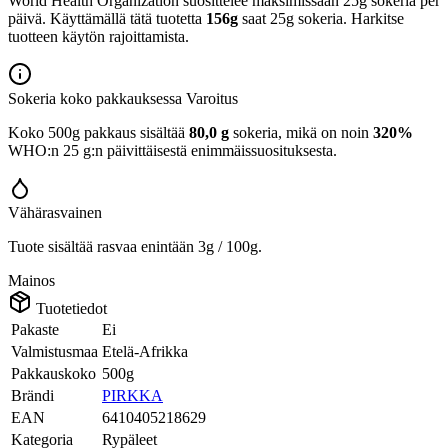
World Health Organization suosittelee maksimissaan 25g sokeria per
päivä. Käyttämällä tätä tuotetta
156g
saat 25g sokeria. Harkitse
tuotteen käytön rajoittamista.
Sokeria koko pakkauksessa
Varoitus
Koko 500g pakkaus sisältää
80,0 g
sokeria, mikä on noin
320%
WHO:n 25 g:n päivittäisestä enimmäissuosituksesta.
Vähärasvainen
Tuote sisältää rasvaa enintään 3g / 100g.
Mainos
Tuotetiedot
Pakaste
Ei
Valmistusmaa
Etelä-Afrikka
Pakkauskoko
500g
Brändi
PIRKKA
EAN
6410405218629
Kategoria
Rypäleet