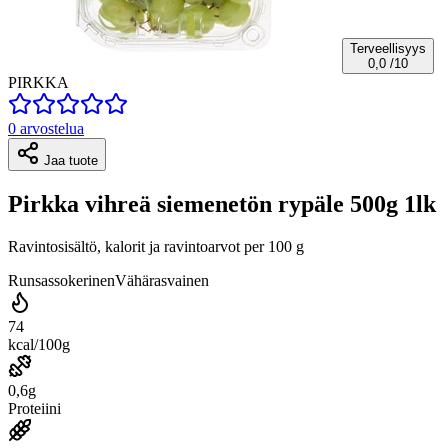
Terveellisyys
0,0
/10
PIRKKA
0 arvostelua
Jaa tuote
Pirkka vihreä siemenetön rypäle 500g 1lk
Ravintosisältö, kalorit ja ravintoarvot per 100 g
Runsassokerinen
Vähärasvainen
74
kcal/100g
0,6g
Proteiini