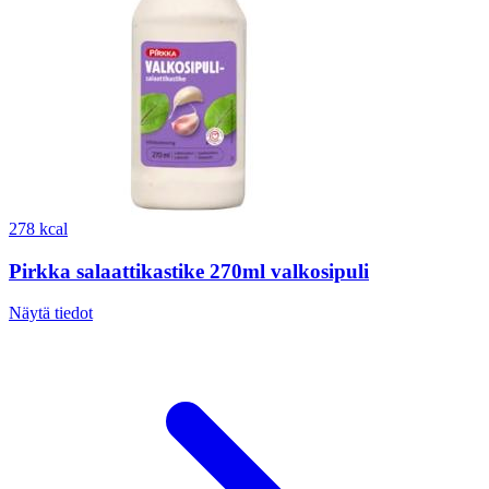
278 kcal
Pirkka salaattikastike 270ml valkosipuli
Näytä tiedot