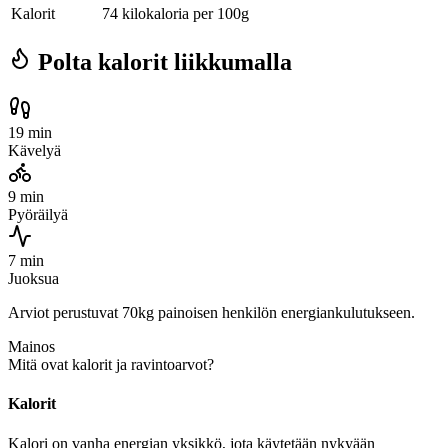
Kalorit
74 kilokaloria per 100g
Polta kalorit liikkumalla
19 min
Kävelyä
9 min
Pyöräilyä
7 min
Juoksua
Arviot perustuvat 70kg painoisen henkilön energiankulutukseen.
Mainos
Mitä ovat kalorit ja ravintoarvot?
Kalorit
Kalori on vanha energian yksikkö, jota käytetään nykyään