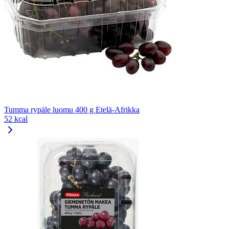
Tumma rypäle luomu 400 g Etelä-Afrikka
52 kcal