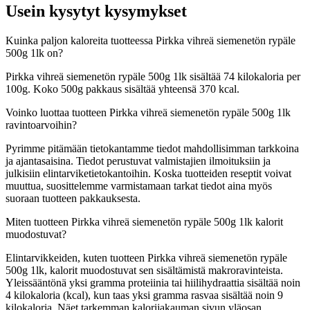
Usein kysytyt kysymykset
Kuinka paljon kaloreita tuotteessa Pirkka vihreä siemenetön rypäle
500g 1lk on?
Pirkka vihreä siemenetön rypäle 500g 1lk sisältää 74 kilokaloria per
100g. Koko 500g pakkaus sisältää yhteensä 370 kcal.
Voinko luottaa tuotteen Pirkka vihreä siemenetön rypäle 500g 1lk
ravintoarvoihin?
Pyrimme pitämään tietokantamme tiedot mahdollisimman tarkkoina
ja ajantasaisina. Tiedot perustuvat valmistajien ilmoituksiin ja
julkisiin elintarviketietokantoihin. Koska tuotteiden reseptit voivat
muuttua, suosittelemme varmistamaan tarkat tiedot aina myös
suoraan tuotteen pakkauksesta.
Miten tuotteen Pirkka vihreä siemenetön rypäle 500g 1lk kalorit
muodostuvat?
Elintarvikkeiden, kuten tuotteen Pirkka vihreä siemenetön rypäle
500g 1lk, kalorit muodostuvat sen sisältämistä makroravinteista.
Yleissääntönä yksi gramma proteiinia tai hiilihydraattia sisältää noin
4 kilokaloria (kcal), kun taas yksi gramma rasvaa sisältää noin 9
kilokaloria. Näet tarkemman kalorijakauman sivun yläosan