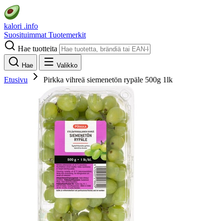
kalori
.info
Suosituimmat
Tuotemerkit
Hae tuotteita
Hae
Valikko
Etusivu
Pirkka vihreä siemenetön rypäle 500g 1lk