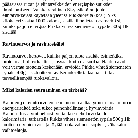
pääasiassa ruoan ja elintarvikkeiden energiapitoisuuksien
ilmoittamiseen. Vaikka virallinen SI-yksikkö on joule,
elintarvikkeissa käytetään yleensä kilokaloreita (kcal). Yksi
kilokalori vastaa 1000 kaloria, ja sillä ilmoitetaan esimerkiksi,
kuinka paljon energiaa Pirkka vihreä siemenetön rypäle 500g 1lk
sisältää.
Ravintoarvot ja ravintosisältö
Ravintoarvot kertovat, kuinka paljon tuote sisältää esimerkiksi
proteiinia, hiilihydraatteja, rasvaa, kuitua ja suolaa. Näiden avulla
voit verrata tuotteita keskenään, arvioida Pirkka vihreä siemenetön
rypäle 500g 1lk -tuotteen ravitsemuksellista laatua ja tukea
terveellisempää ruokavaliota.
Miksi kalorien seuraaminen on tärkeää?
Kalorien ja ravintoarvojen seuraaminen auttaa ymmärtämään ruoan
energiasisältöä sekä tukee painonhallintaa ja hyvinvointia.
Kalori.infossa voit helposti vertailla eri elintarvikkeiden
kalorimääriä, tarkastella Pirkka vihreä siemenetön rypäle 500g 1lk-
tuotteen ravintoarvoja ja löytää ruokavalioosi sopivia, vähäkalorisia
vaihtoehtoja.