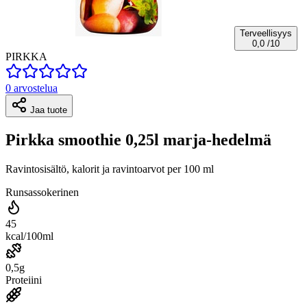
Terveellisyys
0,0
/10
PIRKKA
0 arvostelua
Jaa tuote
Pirkka smoothie 0,25l marja-hedelmä
Ravintosisältö, kalorit ja ravintoarvot per 100 ml
Runsassokerinen
45
kcal/100ml
0,5g
Proteiini