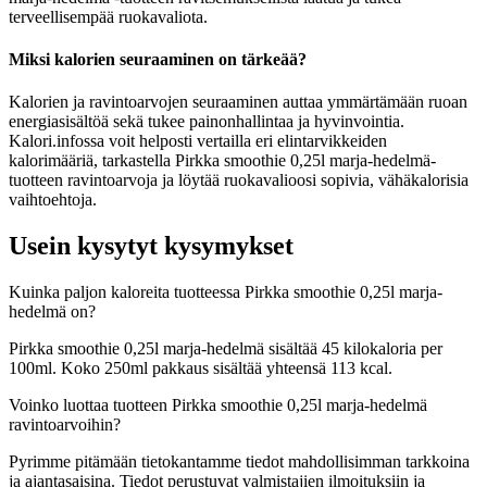
terveellisempää ruokavaliota.
Miksi kalorien seuraaminen on tärkeää?
Kalorien ja ravintoarvojen seuraaminen auttaa ymmärtämään ruoan
energiasisältöä sekä tukee painonhallintaa ja hyvinvointia.
Kalori.infossa voit helposti vertailla eri elintarvikkeiden
kalorimääriä, tarkastella Pirkka smoothie 0,25l marja-hedelmä-
tuotteen ravintoarvoja ja löytää ruokavalioosi sopivia, vähäkalorisia
vaihtoehtoja.
Usein kysytyt kysymykset
Kuinka paljon kaloreita tuotteessa Pirkka smoothie 0,25l marja-
hedelmä on?
Pirkka smoothie 0,25l marja-hedelmä sisältää 45 kilokaloria per
100ml. Koko 250ml pakkaus sisältää yhteensä 113 kcal.
Voinko luottaa tuotteen Pirkka smoothie 0,25l marja-hedelmä
ravintoarvoihin?
Pyrimme pitämään tietokantamme tiedot mahdollisimman tarkkoina
ja ajantasaisina. Tiedot perustuvat valmistajien ilmoituksiin ja