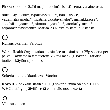
Pirkka smoothie 0,25l marja-hedelmä sisältää seuraavia ainesosia:
omenatäysmehu*, rypäletäysmehu*, banaanisose,
vadelmatäysmehu*, mustaherukkatäysmehu*, mansikkasose*,
appelsiinitäysmehu*, sitruunatäysmehu*, aroniatäysmehu*,
seljanmarjatäysmehu*. Marjaa 23%. *valmistettu tiivisteestä.
Runsassokerinen
Varoitus
World Health Organization suosittelee maksimissaan 25g sokeria per
päivä. Käyttämällä tätä tuotetta
250ml
saat 25g sokeria. Harkitse
tuotteen käytön rajoittamista.
Sokeria koko pakkauksessa
Varoitus
Koko 0,3l pakkaus sisältää
25,0 g
sokeria, mikä on noin
100%
WHO:n 25 g:n päivittäisestä enimmäissuosituksesta.
Vähäsuolainen