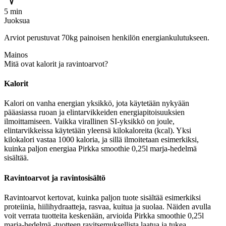
5 min
Juoksua
Arviot perustuvat 70kg painoisen henkilön energiankulutukseen.
Mainos
Mitä ovat kalorit ja ravintoarvot?
Kalorit
Kalori on vanha energian yksikkö, jota käytetään nykyään
pääasiassa ruoan ja elintarvikkeiden energiapitoisuuksien
ilmoittamiseen. Vaikka virallinen SI-yksikkö on joule,
elintarvikkeissa käytetään yleensä kilokaloreita (kcal). Yksi
kilokalori vastaa 1000 kaloria, ja sillä ilmoitetaan esimerkiksi,
kuinka paljon energiaa Pirkka smoothie 0,25l marja-hedelmä
sisältää.
Ravintoarvot ja ravintosisältö
Ravintoarvot kertovat, kuinka paljon tuote sisältää esimerkiksi
proteiinia, hiilihydraatteja, rasvaa, kuitua ja suolaa. Näiden avulla
voit verrata tuotteita keskenään, arvioida Pirkka smoothie 0,25l
marja-hedelmä -tuotteen ravitsemuksellista laatua ja tukea