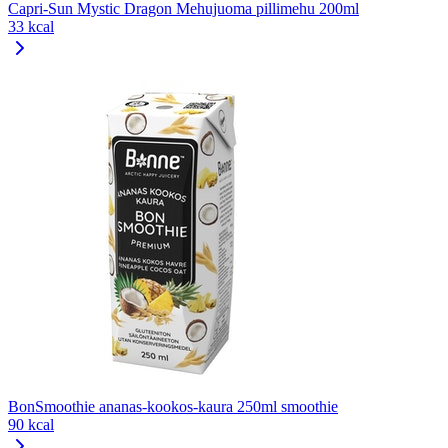
Capri-Sun Mystic Dragon Mehujuoma pillimehu 200ml
33 kcal
BonSmoothie ananas-kookos-kaura 250ml smoothie
90 kcal