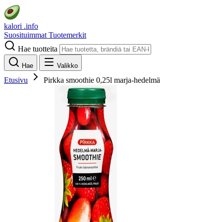
kalori
.info
Suosituimmat
Tuotemerkit
Hae tuotteita
Hae
Valikko
Etusivu
Pirkka smoothie 0,25l marja-hedelmä