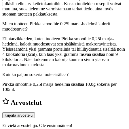
julkisiin elintarviketietokantoihin. Koska tuotteiden reseptit voivat
muuttua, suosittelemme varmistamaan tarkat tiedot aina myös
suoraan tuotteen pakkauksesta.
Miten tuotteen Pirkka smoothie 0,25l marja-hedelmä kalorit
muodostuvat?
Elintarvikkeiden, kuten tuotteen Pirkka smoothie 0,25l marja-
hedelmä, kalorit muodostuvat sen sisältämistä makroravinteista.
Yleissääntönä yksi gramma proteiinia tai hiilihydraattia sisältää noin
4 kilokaloria (kcal), kun taas yksi gramma rasvaa sisältää noin 9
kilokaloria. Näet tarkemman kalorijakauman sivun yläosan
makroravinnekaaviosta.
Kuinka paljon sokeria tuote sisältää?
Pirkka smoothie 0,25l marja-hedelmä sisältää 10,0g sokeria per
100ml.
Arvostelut
Kirjoita arvostelu
Ei vielä arvosteluja. Ole ensimmäinen!