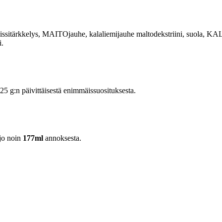
itärkkelys, MAITOjauhe, kalaliemijauhe maltodekstriini, suola, KAL
i.
 g:n päivittäisestä enimmäissuosituksesta.
jo noin
177ml
annoksesta.