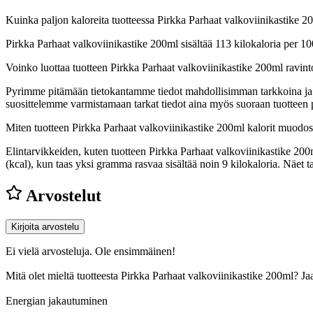
Kuinka paljon kaloreita tuotteessa Pirkka Parhaat valkoviinikastike 2
Pirkka Parhaat valkoviinikastike 200ml sisältää 113 kilokaloria per 
Voinko luottaa tuotteen Pirkka Parhaat valkoviinikastike 200ml ravin
Pyrimme pitämään tietokantamme tiedot mahdollisimman tarkkoina ja ajan
suosittelemme varmistamaan tarkat tiedot aina myös suoraan tuotteen
Miten tuotteen Pirkka Parhaat valkoviinikastike 200ml kalorit muodos
Elintarvikkeiden, kuten tuotteen Pirkka Parhaat valkoviinikastike 200ml
(kcal), kun taas yksi gramma rasvaa sisältää noin 9 kilokaloria. Näe
Arvostelut
Kirjoita arvostelu
Ei vielä arvosteluja. Ole ensimmäinen!
Mitä olet mieltä tuotteesta Pirkka Parhaat valkoviinikastike 200ml? J
Energian jakautuminen