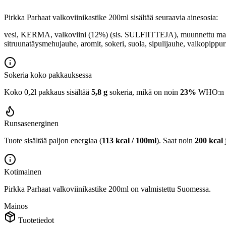
Pirkka Parhaat valkoviinikastike 200ml sisältää seuraavia ainesosia:
vesi, KERMA, valkoviini (12%) (sis. SULFIITTEJA), muunnettu maiss
sitruunatäysmehujauhe, aromit, sokeri, suola, sipulijauhe, valkopippur
Sokeria koko pakkauksessa
Koko 0,2l pakkaus sisältää
5,8 g
sokeria, mikä on noin
23%
WHO:n 25
Runsasenerginen
Tuote sisältää paljon energiaa (
113 kcal / 100ml
). Saat noin
200 kcal
Kotimainen
Pirkka Parhaat valkoviinikastike 200ml on valmistettu Suomessa.
Mainos
Tuotetiedot