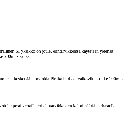
rallinen SI-yksikkö on joule, elintarvikkeissa käytetään yleensä
ke 200ml sisältää.
a tuotteita keskenään, arvioida Pirkka Parhaat valkoviinikastike 200ml -
 helposti vertailla eri elintarvikkeiden kalorimääriä, tarkastella