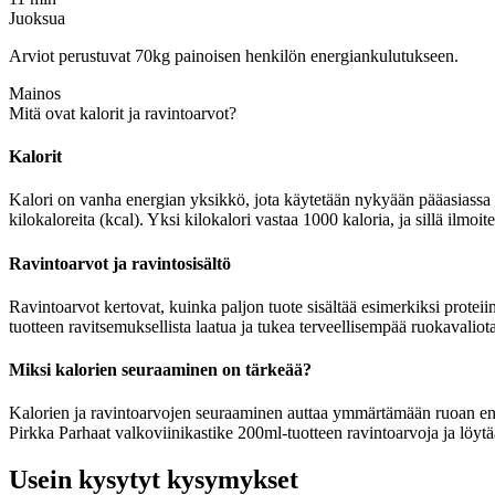
Juoksua
Arviot perustuvat 70kg painoisen henkilön energiankulutukseen.
Mainos
Mitä ovat kalorit ja ravintoarvot?
Kalorit
Kalori on vanha energian yksikkö, jota käytetään nykyään pääasiassa r
kilokaloreita (kcal). Yksi kilokalori vastaa 1000 kaloria, ja sillä ilmo
Ravintoarvot ja ravintosisältö
Ravintoarvot kertovat, kuinka paljon tuote sisältää esimerkiksi proteiin
tuotteen ravitsemuksellista laatua ja tukea terveellisempää ruokavaliota
Miksi kalorien seuraaminen on tärkeää?
Kalorien ja ravintoarvojen seuraaminen auttaa ymmärtämään ruoan energia
Pirkka Parhaat valkoviinikastike 200ml-tuotteen ravintoarvoja ja löytä
Usein kysytyt kysymykset