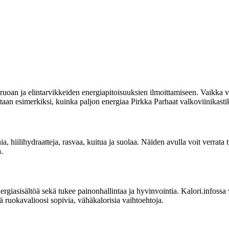
uoan ja elintarvikkeiden energiapitoisuuksien ilmoittamiseen. Vaikka vi
itetaan esimerkiksi, kuinka paljon energiaa Pirkka Parhaat valkoviinikasti
ia, hiilihydraatteja, rasvaa, kuitua ja suolaa. Näiden avulla voit verrat
.
sisältöä sekä tukee painonhallintaa ja hyvinvointia. Kalori.infossa voit
ä ruokavalioosi sopivia, vähäkalorisia vaihtoehtoja.