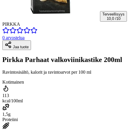
Terveellisyys
10,0
/10
PIRKKA
0 arvostelua
Jaa tuote
Pirkka Parhaat valkoviinikastike 200ml
Ravintosisältö, kalorit ja ravintoarvot per 100 ml
Kotimainen
113
kcal/100ml
1,5g
Proteiini