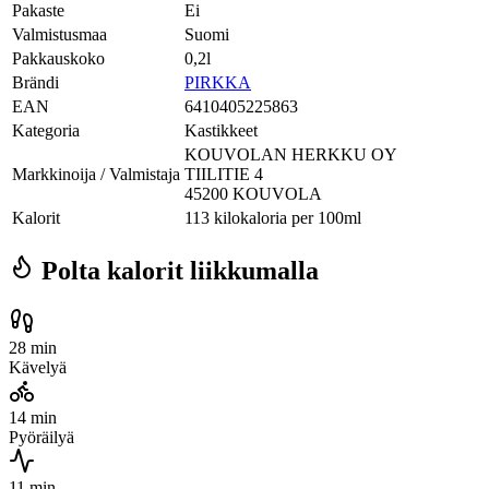
Pakaste
Ei
Valmistusmaa
Suomi
Pakkauskoko
0,2l
Brändi
PIRKKA
EAN
6410405225863
Kategoria
Kastikkeet
KOUVOLAN HERKKU OY
Markkinoija / Valmistaja
TIILITIE 4
45200 KOUVOLA
Kalorit
113 kilokaloria per 100ml
Polta kalorit liikkumalla
28 min
Kävelyä
14 min
Pyöräilyä
11 min