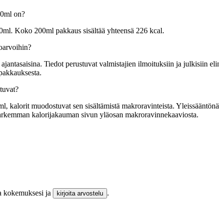
00ml on?
100ml. Koko 200ml pakkaus sisältää yhteensä 226 kcal.
toarvoihin?
tasaisina. Tiedot perustuvat valmistajien ilmoituksiin ja julkisiin elin
 pakkauksesta.
tuvat?
, kalorit muodostuvat sen sisältämistä makroravinteista. Yleissääntönä y
t tarkemman kalorijakauman sivun yläosan makroravinnekaaviosta.
aa kokemuksesi ja
.
kirjoita arvostelu