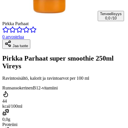
Terveellisyys
0,0
/10
Pirkka Parhaat
0 arvostelua
Jaa tuote
Pirkka Parhaat super smoothie 250ml
Vireys
Ravintosisältö, kalorit ja ravintoarvot per 100 ml
Runsassokerinen
B12-vitamiini
44
kcal/100ml
0,0g
Proteiini