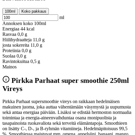
100ml
Koko pakkaus
ml
Annoksen koko
100ml
Energiaa
44 kcal
Rasvaa
0,0 g
Hiilihydraatteja
11,0 g
josta sokereita
11,0 g
Proteiinia
0,0 g
Suolaa
0,0 g
Ravintokuitua
0,5 g
Mainos
Pirkka Parhaat super smoothie 250ml
Vireys
Pirkka Parhaat supersmoothie vireys on raikkaan hedelmäisen
makuinen juoma, joka auttaa vähentämään väsymystä ja uupumusta
sekä antaa energiaa päivään. Lisäksi se edistää hermoston normaalia
toimintaa ja energia-aineenvaihduntaa osana monipuolista ja
tasapainoista ruokavaliota sekä terveitä elämäntapoja. Smoothieen
on lisätty C-, D-, ja B-ryhmän vitamiineja. Hedelmäpitoisuus 99,5
%. Smoothiessa maistuvat mm. omena, appelsiini, banaani, mango,