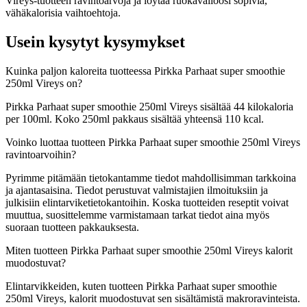
Vireys-tuotteen ravintoarvoja ja löytää ruokavalioosi sopivia,
vähäkalorisia vaihtoehtoja.
Usein kysytyt kysymykset
Kuinka paljon kaloreita tuotteessa Pirkka Parhaat super smoothie
250ml Vireys on?
Pirkka Parhaat super smoothie 250ml Vireys sisältää 44 kilokaloria
per 100ml. Koko 250ml pakkaus sisältää yhteensä 110 kcal.
Voinko luottaa tuotteen Pirkka Parhaat super smoothie 250ml Vireys
ravintoarvoihin?
Pyrimme pitämään tietokantamme tiedot mahdollisimman tarkkoina
ja ajantasaisina. Tiedot perustuvat valmistajien ilmoituksiin ja
julkisiin elintarviketietokantoihin. Koska tuotteiden reseptit voivat
muuttua, suosittelemme varmistamaan tarkat tiedot aina myös
suoraan tuotteen pakkauksesta.
Miten tuotteen Pirkka Parhaat super smoothie 250ml Vireys kalorit
muodostuvat?
Elintarvikkeiden, kuten tuotteen Pirkka Parhaat super smoothie
250ml Vireys, kalorit muodostuvat sen sisältämistä makroravinteista.