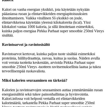
Kalori on vanha energian yksikkö, jota käytetään nykyään
pääasiassa ruoan ja elintarvikkeiden energiapitoisuuksien
ilmoittamiseen. Vaikka virallinen SI-yksikkö on joule,
elintarvikkeissa käytetään yleensä kilokaloreita (kcal). Yksi
kilokalori vastaa 1000 kaloria, ja sillä ilmoitetaan esimerkiksi,
kuinka paljon energiaa Pirkka Parhaat super smoothie 250ml Vireys
sisältää.
Ravintoarvot ja ravintosisältö
Ravintoarvot kertovat, kuinka paljon tuote sisältää esimerkiksi
proteiinia, hiilihydraatteja, rasvaa, kuitua ja suolaa. Näiden avulla
voit verrata tuotteita keskenään, arvioida Pirkka Parhaat super
smoothie 250ml Vireys -tuotteen ravitsemuksellista laatua ja tukea
terveellisempää ruokavaliota.
Miksi kalorien seuraaminen on tärkeää?
Kalorien ja ravintoarvojen seuraaminen auttaa ymmärtämään ruoan
energiasisältöä sekä tukee painonhallintaa ja hyvinvointia.
Kalori.infossa voit helposti vertailla eri elintarvikkeiden
kalorimääriä, tarkastella Pirkka Parhaat super smoothie 250ml