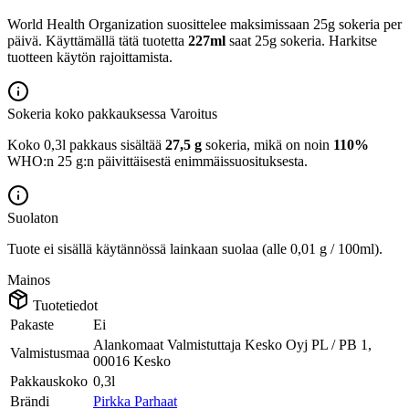
World Health Organization suosittelee maksimissaan 25g sokeria per
päivä. Käyttämällä tätä tuotetta
227ml
saat 25g sokeria. Harkitse
tuotteen käytön rajoittamista.
Sokeria koko pakkauksessa
Varoitus
Koko 0,3l pakkaus sisältää
27,5 g
sokeria, mikä on noin
110%
WHO:n 25 g:n päivittäisestä enimmäissuosituksesta.
Suolaton
Tuote ei sisällä käytännössä lainkaan suolaa (alle 0,01 g / 100ml).
Mainos
Tuotetiedot
Pakaste
Ei
Alankomaat Valmistuttaja Kesko Oyj PL / PB 1,
Valmistusmaa
00016 Kesko
Pakkauskoko
0,3l
Brändi
Pirkka Parhaat