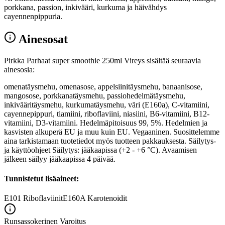
porkkana, passion, inkivääri, kurkuma ja häivähdys
cayennenpippuria.
Ainesosat
Pirkka Parhaat super smoothie 250ml Vireys sisältää seuraavia
ainesosia:
omenatäysmehu, omenasose, appelsiinitäysmehu, banaanisose,
mangosose, porkkanatäysmehu, passiohedelmätäysmehu,
inkivääritäysmehu, kurkumatäysmehu, väri (E160a), C-vitamiini,
cayennepippuri, tiamiini, riboflaviini, niasiini, B6-vitamiini, B12-
vitamiini, D3-vitamiini. Hedelmäpitoisuus 99, 5%. Hedelmien ja
kasvisten alkuperä EU ja muu kuin EU. Vegaaninen. Suosittelemme
aina tarkistamaan tuotetiedot myös tuotteen pakkauksesta. Säilytys-
ja käyttöohjeet Säilytys: jääkaapissa (+2 - +6 °C). Avaamisen
jälkeen säilyy jääkaapissa 4 päivää.
Tunnistetut lisäaineet:
E101
Riboflaviinit
E160A
Karotenoidit
Runsassokerinen
Varoitus