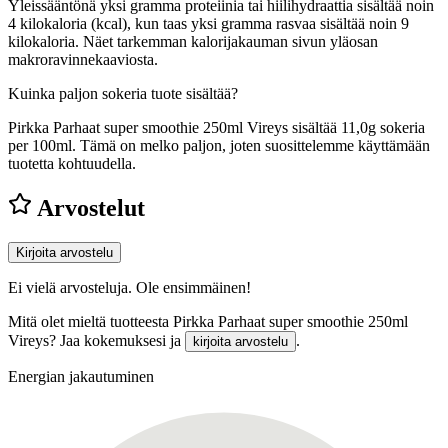
Yleissääntönä yksi gramma proteiinia tai hiilihydraattia sisältää noin
4 kilokaloria (kcal), kun taas yksi gramma rasvaa sisältää noin 9
kilokaloria. Näet tarkemman kalorijakauman sivun yläosan
makroravinnekaaviosta.
Kuinka paljon sokeria tuote sisältää?
Pirkka Parhaat super smoothie 250ml Vireys sisältää 11,0g sokeria
per 100ml.
Tämä on melko paljon, joten suosittelemme käyttämään
tuotetta kohtuudella.
Arvostelut
Kirjoita arvostelu
Ei vielä arvosteluja. Ole ensimmäinen!
Mitä olet mieltä tuotteesta Pirkka Parhaat super smoothie 250ml
Vireys? Jaa kokemuksesi ja
.
kirjoita arvostelu
Energian jakautuminen