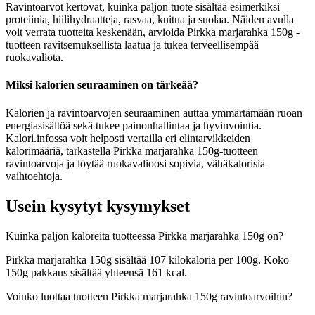
Ravintoarvot kertovat, kuinka paljon tuote sisältää esimerkiksi
proteiinia, hiilihydraatteja, rasvaa, kuitua ja suolaa. Näiden avulla
voit verrata tuotteita keskenään, arvioida Pirkka marjarahka 150g -
tuotteen ravitsemuksellista laatua ja tukea terveellisempää
ruokavaliota.
Miksi kalorien seuraaminen on tärkeää?
Kalorien ja ravintoarvojen seuraaminen auttaa ymmärtämään ruoan
energiasisältöä sekä tukee painonhallintaa ja hyvinvointia.
Kalori.infossa voit helposti vertailla eri elintarvikkeiden
kalorimääriä, tarkastella Pirkka marjarahka 150g-tuotteen
ravintoarvoja ja löytää ruokavalioosi sopivia, vähäkalorisia
vaihtoehtoja.
Usein kysytyt kysymykset
Kuinka paljon kaloreita tuotteessa Pirkka marjarahka 150g on?
Pirkka marjarahka 150g sisältää 107 kilokaloria per 100g. Koko
150g pakkaus sisältää yhteensä 161 kcal.
Voinko luottaa tuotteen Pirkka marjarahka 150g ravintoarvoihin?