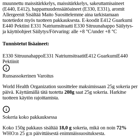
muunnettu maissitärkkelys, maissitärkkelys, sakeuttamisaineet
(E440, E412), happamuudensäätöaineet (E330, E331), aromit
Allergeenit Sisältää Maito Suosittelemme aina tarkistamaan
tuotetiedot myös tuotteen pakkauksesta. E-koodit E412 Guarkumi
E440 Pektiini E331 Natriumsitraatti E330 Sitruunahappo Säilytys-
ja käyttöohjeet Säilytys/Förvaring: alle +8 °C/under +8 °C
Tunnistetut lisäaineet:
E330
Sitruunahappo
E331
Natriumsitraatit
E412
Guarkumi
E440
Pektiinit
Runsassokerinen
Varoitus
World Health Organization suosittelee maksimissaan 25g sokeria per
päivä. Käyttämällä tätä tuotetta
208g
saat 25g sokeria. Harkitse
tuotteen käytön rajoittamista.
Sokeria koko pakkauksessa
Koko 150g pakkaus sisältää
18,0 g
sokeria, mikä on noin
72%
WHO:n 25 g:n päivittäisestä enimmäissuosituksesta.