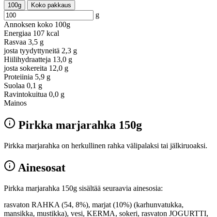
100g
Koko pakkaus
g
Annoksen koko
100g
Energiaa
107 kcal
Rasvaa
3,5 g
josta tyydyttyneitä
2,3 g
Hiilihydraatteja
13,0 g
josta sokereita
12,0 g
Proteiinia
5,9 g
Suolaa
0,1 g
Ravintokuitua
0,0 g
Mainos
Pirkka marjarahka 150g
Pirkka marjarahka on herkullinen rahka välipalaksi tai jälkiruoaksi.
Ainesosat
Pirkka marjarahka 150g sisältää seuraavia ainesosia:
rasvaton RAHKA (54, 8%), marjat (10%) (karhunvatukka,
mansikka, mustikka), vesi, KERMA, sokeri, rasvaton JOGURTTI,