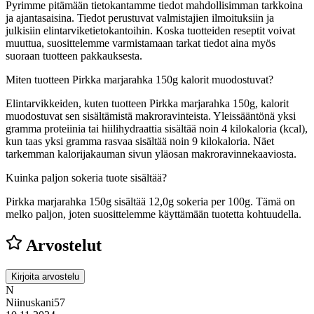
Pyrimme pitämään tietokantamme tiedot mahdollisimman tarkkoina
ja ajantasaisina. Tiedot perustuvat valmistajien ilmoituksiin ja
julkisiin elintarviketietokantoihin. Koska tuotteiden reseptit voivat
muuttua, suosittelemme varmistamaan tarkat tiedot aina myös
suoraan tuotteen pakkauksesta.
Miten tuotteen Pirkka marjarahka 150g kalorit muodostuvat?
Elintarvikkeiden, kuten tuotteen Pirkka marjarahka 150g, kalorit
muodostuvat sen sisältämistä makroravinteista. Yleissääntönä yksi
gramma proteiinia tai hiilihydraattia sisältää noin 4 kilokaloria (kcal),
kun taas yksi gramma rasvaa sisältää noin 9 kilokaloria. Näet
tarkemman kalorijakauman sivun yläosan makroravinnekaaviosta.
Kuinka paljon sokeria tuote sisältää?
Pirkka marjarahka 150g sisältää 12,0g sokeria per 100g.
Tämä on
melko paljon, joten suosittelemme käyttämään tuotetta kohtuudella.
Arvostelut
Kirjoita arvostelu
N
Niinuskani57