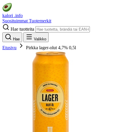
kalori
.info
Suosituimmat
Tuotemerkit
Hae tuotteita
Hae
Valikko
Etusivu
Pirkka lager-olut 4,7% 0,5l