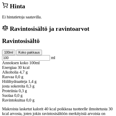
Hinta
Ei hintatietoja saatavilla.
Ravintosisältö ja ravintoarvot
Ravintosisältö
100ml
Koko pakkaus
ml
Annoksen koko
100ml
Energiaa
30 kcal
Alkoholia
4,7 g
Rasvaa
0,0 g
Hiilihydraatteja
1,4 g
josta sokereita
0,3 g
Proteiinia
0,3 g
Suolaa
0,0 g
Ravintokuitua
0,0 g
Makroista lasketut kalorit 40 kcal poikkeaa tuotteelle ilmoitetusta 30
kcal arvosta, joten jokin ravintosisältöön merkityistä arvoista on