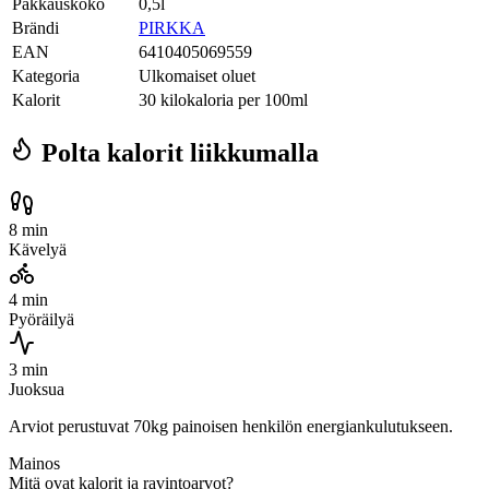
Pakkauskoko
0,5l
Brändi
PIRKKA
EAN
6410405069559
Kategoria
Ulkomaiset oluet
Kalorit
30 kilokaloria per 100ml
Polta kalorit liikkumalla
8 min
Kävelyä
4 min
Pyöräilyä
3 min
Juoksua
Arviot perustuvat 70kg painoisen henkilön energiankulutukseen.
Mainos
Mitä ovat kalorit ja ravintoarvot?