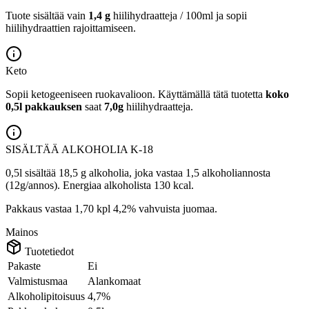
Tuote sisältää vain
1,4 g
hiilihydraatteja / 100ml ja sopii
hiilihydraattien rajoittamiseen.
Keto
Sopii ketogeeniseen ruokavalioon.
Käyttämällä tätä tuotetta
koko
0,5l pakkauksen
saat
7,0g
hiilihydraatteja.
SISÄLTÄÄ ALKOHOLIA
K-18
0,5l sisältää 18,5 g alkoholia, joka vastaa 1,5 alkoholiannosta
(12g/annos). Energiaa alkoholista 130 kcal.
Pakkaus vastaa 1,70 kpl 4,2% vahvuista juomaa.
Mainos
Tuotetiedot
Pakaste
Ei
Valmistusmaa
Alankomaat
Alkoholipitoisuus
4,7%