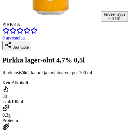
Terveellisyys
0,0
/10
PIRKKA
0 arvostelua
Jaa tuote
Pirkka lager-olut 4,7% 0,5l
Ravintosisältö, kalorit ja ravintoarvot per 100 ml
Keto
Alkoholi
30
kcal/100ml
0,3g
Proteiini