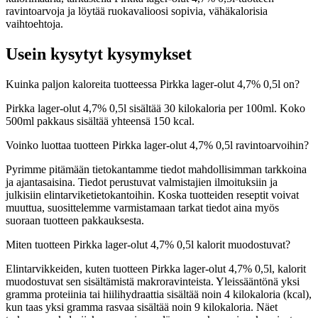
ravintoarvoja ja löytää ruokavalioosi sopivia, vähäkalorisia
vaihtoehtoja.
Usein kysytyt kysymykset
Kuinka paljon kaloreita tuotteessa Pirkka lager-olut 4,7% 0,5l on?
Pirkka lager-olut 4,7% 0,5l sisältää 30 kilokaloria per 100ml. Koko
500ml pakkaus sisältää yhteensä 150 kcal.
Voinko luottaa tuotteen Pirkka lager-olut 4,7% 0,5l ravintoarvoihin?
Pyrimme pitämään tietokantamme tiedot mahdollisimman tarkkoina
ja ajantasaisina. Tiedot perustuvat valmistajien ilmoituksiin ja
julkisiin elintarviketietokantoihin. Koska tuotteiden reseptit voivat
muuttua, suosittelemme varmistamaan tarkat tiedot aina myös
suoraan tuotteen pakkauksesta.
Miten tuotteen Pirkka lager-olut 4,7% 0,5l kalorit muodostuvat?
Elintarvikkeiden, kuten tuotteen Pirkka lager-olut 4,7% 0,5l, kalorit
muodostuvat sen sisältämistä makroravinteista. Yleissääntönä yksi
gramma proteiinia tai hiilihydraattia sisältää noin 4 kilokaloria (kcal),
kun taas yksi gramma rasvaa sisältää noin 9 kilokaloria. Näet