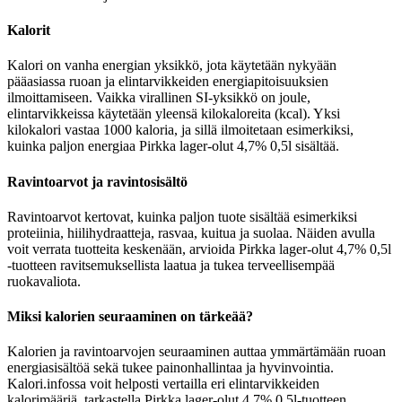
Kalorit
Kalori on vanha energian yksikkö, jota käytetään nykyään
pääasiassa ruoan ja elintarvikkeiden energiapitoisuuksien
ilmoittamiseen. Vaikka virallinen SI-yksikkö on joule,
elintarvikkeissa käytetään yleensä kilokaloreita (kcal). Yksi
kilokalori vastaa 1000 kaloria, ja sillä ilmoitetaan esimerkiksi,
kuinka paljon energiaa Pirkka lager-olut 4,7% 0,5l sisältää.
Ravintoarvot ja ravintosisältö
Ravintoarvot kertovat, kuinka paljon tuote sisältää esimerkiksi
proteiinia, hiilihydraatteja, rasvaa, kuitua ja suolaa. Näiden avulla
voit verrata tuotteita keskenään, arvioida Pirkka lager-olut 4,7% 0,5l
-tuotteen ravitsemuksellista laatua ja tukea terveellisempää
ruokavaliota.
Miksi kalorien seuraaminen on tärkeää?
Kalorien ja ravintoarvojen seuraaminen auttaa ymmärtämään ruoan
energiasisältöä sekä tukee painonhallintaa ja hyvinvointia.
Kalori.infossa voit helposti vertailla eri elintarvikkeiden
kalorimääriä, tarkastella Pirkka lager-olut 4,7% 0,5l-tuotteen