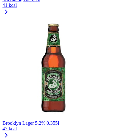
41 kcal
Brooklyn Lager 5,2% 0,355l
47 kcal