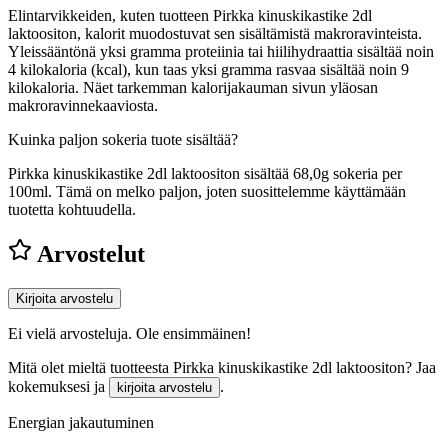
Elintarvikkeiden, kuten tuotteen Pirkka kinuskikastike 2dl
laktoositon, kalorit muodostuvat sen sisältämistä makroravinteista.
Yleissääntönä yksi gramma proteiinia tai hiilihydraattia sisältää noin
4 kilokaloria (kcal), kun taas yksi gramma rasvaa sisältää noin 9
kilokaloria. Näet tarkemman kalorijakauman sivun yläosan
makroravinnekaaviosta.
Kuinka paljon sokeria tuote sisältää?
Pirkka kinuskikastike 2dl laktoositon sisältää 68,0g sokeria per
100ml.
Tämä on melko paljon, joten suosittelemme käyttämään
tuotetta kohtuudella.
Arvostelut
Kirjoita arvostelu
Ei vielä arvosteluja. Ole ensimmäinen!
Mitä olet mieltä tuotteesta Pirkka kinuskikastike 2dl laktoositon? Jaa
kokemuksesi ja
.
kirjoita arvostelu
Energian jakautuminen