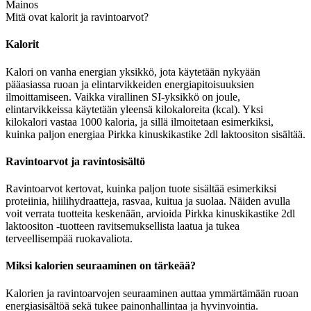
Mainos
Mitä ovat kalorit ja ravintoarvot?
Kalorit
Kalori on vanha energian yksikkö, jota käytetään nykyään
pääasiassa ruoan ja elintarvikkeiden energiapitoisuuksien
ilmoittamiseen. Vaikka virallinen SI-yksikkö on joule,
elintarvikkeissa käytetään yleensä kilokaloreita (kcal). Yksi
kilokalori vastaa 1000 kaloria, ja sillä ilmoitetaan esimerkiksi,
kuinka paljon energiaa Pirkka kinuskikastike 2dl laktoositon sisältää.
Ravintoarvot ja ravintosisältö
Ravintoarvot kertovat, kuinka paljon tuote sisältää esimerkiksi
proteiinia, hiilihydraatteja, rasvaa, kuitua ja suolaa. Näiden avulla
voit verrata tuotteita keskenään, arvioida Pirkka kinuskikastike 2dl
laktoositon -tuotteen ravitsemuksellista laatua ja tukea
terveellisempää ruokavaliota.
Miksi kalorien seuraaminen on tärkeää?
Kalorien ja ravintoarvojen seuraaminen auttaa ymmärtämään ruoan
energiasisältöä sekä tukee painonhallintaa ja hyvinvointia.