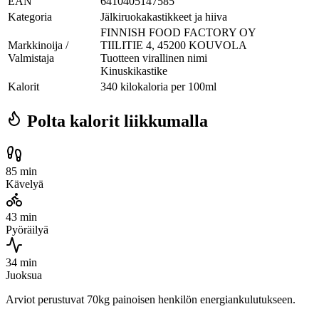
EAN
6410405147585
Kategoria
Jälkiruokakastikkeet ja hiiva
FINNISH FOOD FACTORY OY
Markkinoija /
TIILITIE 4, 45200 KOUVOLA
Valmistaja
Tuotteen virallinen nimi
Kinuskikastike
Kalorit
340 kilokaloria per 100ml
Polta kalorit liikkumalla
85 min
Kävelyä
43 min
Pyöräilyä
34 min
Juoksua
Arviot perustuvat 70kg painoisen henkilön energiankulutukseen.