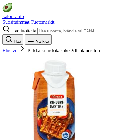
kalori
.info
Suosituimmat
Tuotemerkit
Hae tuotteita
Hae
Valikko
Etusivu
Pirkka kinuskikastike 2dl laktoositon