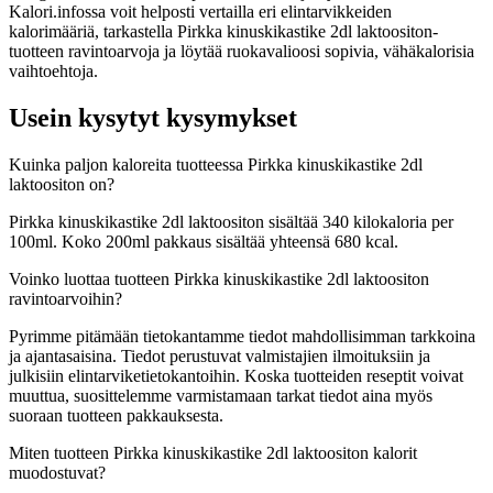
Kalori.infossa voit helposti vertailla eri elintarvikkeiden
kalorimääriä, tarkastella Pirkka kinuskikastike 2dl laktoositon-
tuotteen ravintoarvoja ja löytää ruokavalioosi sopivia, vähäkalorisia
vaihtoehtoja.
Usein kysytyt kysymykset
Kuinka paljon kaloreita tuotteessa Pirkka kinuskikastike 2dl
laktoositon on?
Pirkka kinuskikastike 2dl laktoositon sisältää 340 kilokaloria per
100ml. Koko 200ml pakkaus sisältää yhteensä 680 kcal.
Voinko luottaa tuotteen Pirkka kinuskikastike 2dl laktoositon
ravintoarvoihin?
Pyrimme pitämään tietokantamme tiedot mahdollisimman tarkkoina
ja ajantasaisina. Tiedot perustuvat valmistajien ilmoituksiin ja
julkisiin elintarviketietokantoihin. Koska tuotteiden reseptit voivat
muuttua, suosittelemme varmistamaan tarkat tiedot aina myös
suoraan tuotteen pakkauksesta.
Miten tuotteen Pirkka kinuskikastike 2dl laktoositon kalorit
muodostuvat?