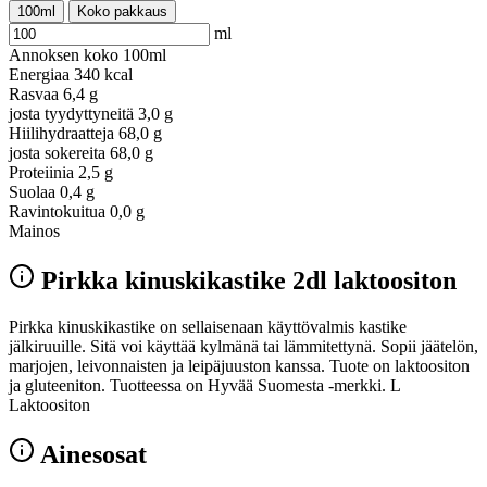
100ml
Koko pakkaus
ml
Annoksen koko
100ml
Energiaa
340 kcal
Rasvaa
6,4 g
josta tyydyttyneitä
3,0 g
Hiilihydraatteja
68,0 g
josta sokereita
68,0 g
Proteiinia
2,5 g
Suolaa
0,4 g
Ravintokuitua
0,0 g
Mainos
Pirkka kinuskikastike 2dl laktoositon
Pirkka kinuskikastike on sellaisenaan käyttövalmis kastike
jälkiruuille. Sitä voi käyttää kylmänä tai lämmitettynä. Sopii jäätelön,
marjojen, leivonnaisten ja leipäjuuston kanssa. Tuote on laktoositon
ja gluteeniton. Tuotteessa on Hyvää Suomesta -merkki. L
Laktoositon
Ainesosat