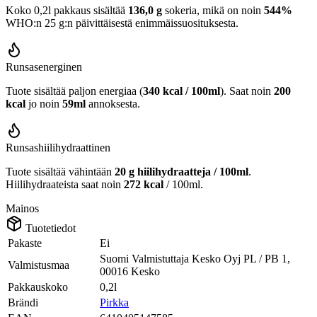
Koko 0,2l pakkaus sisältää
136,0 g
sokeria, mikä on noin
544%
WHO:n 25 g:n päivittäisestä enimmäissuosituksesta.
Runsasenerginen
Tuote sisältää paljon energiaa (
340 kcal / 100ml
). Saat noin
200
kcal
jo noin
59ml
annoksesta.
Runsashiilihydraattinen
Tuote sisältää vähintään
20 g hiilihydraatteja / 100ml
.
Hiilihydraateista saat noin
272 kcal
/ 100ml.
Mainos
Tuotetiedot
Pakaste
Ei
Suomi Valmistuttaja Kesko Oyj PL / PB 1,
Valmistusmaa
00016 Kesko
Pakkauskoko
0,2l
Brändi
Pirkka