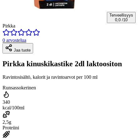
Terveellisyys
0,0
/10
Pirkka
0 arvostelua
Jaa tuote
Pirkka kinuskikastike 2dl laktoositon
Ravintosisältö, kalorit ja ravintoarvot per 100 ml
Runsassokerinen
340
kcal/100ml
2,5g
Proteiini