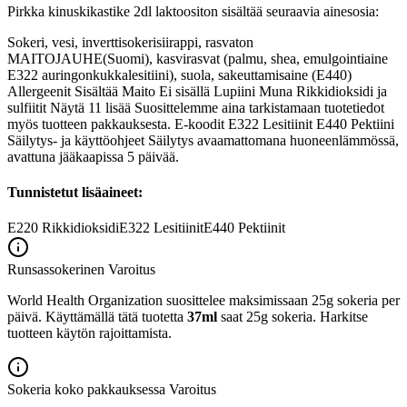
Pirkka kinuskikastike 2dl laktoositon sisältää seuraavia ainesosia:
Sokeri, vesi, inverttisokerisiirappi, rasvaton
MAITOJAUHE(Suomi), kasvirasvat (palmu, shea, emulgointiaine
E322 auringonkukkalesitiini), suola, sakeuttamisaine (E440)
Allergeenit Sisältää Maito Ei sisällä Lupiini Muna Rikkidioksidi ja
sulfiitit Näytä 11 lisää Suosittelemme aina tarkistamaan tuotetiedot
myös tuotteen pakkauksesta. E-koodit E322 Lesitiinit E440 Pektiini
Säilytys- ja käyttöohjeet Säilytys avaamattomana huoneenlämmössä,
avattuna jääkaapissa 5 päivää.
Tunnistetut lisäaineet:
E220
Rikkidioksidi
E322
Lesitiinit
E440
Pektiinit
Runsassokerinen
Varoitus
World Health Organization suosittelee maksimissaan 25g sokeria per
päivä. Käyttämällä tätä tuotetta
37ml
saat 25g sokeria. Harkitse
tuotteen käytön rajoittamista.
Sokeria koko pakkauksessa
Varoitus