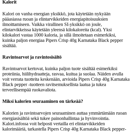
Kalorit
Kalori on vanha energian yksikkö, jota käytetään nykyään
pääasiassa ruoan ja elintarvikkeiden energiapitoisuuksien
ilmoittamiseen. Vaikka virallinen SI-yksikkö on joule,
elintarvikkeissa käytetään yleensä kilokaloreita (kcal). Yksi
kilokalori vastaa 1000 kaloria, ja sillä ilmoitetaan esimerkiksi,
kuinka paljon energiaa Pipers Crisp 40g Karnataka Black pepper
sisältää.
Ravintoarvot ja ravintosisältö
Ravintoarvot kertovat, kuinka paljon tuote sisältää esimerkiksi
proteiinia, hiilihydraatteja, rasvaa, kuitua ja suolaa. Näiden avulla
voit verrata tuotteita keskenään, arvioida Pipers Crisp 40g Karnataka
Black pepper -tuotteen ravitsemuksellista laatua ja tukea
terveellisempää ruokavaliota.
Miksi kalorien seuraaminen on tärkeää?
Kalorien ja ravintoarvojen seuraaminen auttaa ymmärtämään ruoan
energiasisältöä sekä tukee painonhallintaa ja hyvinvointia.
Kalori.infossa voit helposti vertailla eri elintarvikkeiden
kalorimääriä, tarkastella Pipers Crisp 40g Karnataka Black pepper-