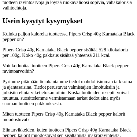
tuotteen ravintoarvoja ja löytää ruokavalioosi sopivia, vähäkalorisia
vaihtoehtoja.
Usein kysytyt kysymykset
Kuinka paljon kaloreita tuotteessa Pipers Crisp 40g Karnataka Black
pepper on?
Pipers Crisp 40g Karnataka Black pepper sisältää 528 kilokaloria
per 100g. Koko 40g pakkaus sisältää yhteensä 211 kcal.
Voinko luottaa tuotteen Pipers Crisp 40g Karnataka Black pepper
ravintoarvoihin?
Pyrimme pitämään tietokantamme tiedot mahdollisimman tarkkoina
ja ajantasaisina. Tiedot perustuvat valmistajien ilmoituksiin ja
julkisiin elintarviketietokantoihin. Koska tuotteiden reseptit voivat
muuttua, suosittelemme varmistamaan tarkat tiedot aina myös
suoraan tuotteen pakkauksesta.
Miten tuotteen Pipers Crisp 40g Karnataka Black pepper kalorit
muodostuvat?
Elintarvikkeiden, kuten tuotteen Pipers Crisp 40g Karnataka Black
pepper, kalorit muodostuvat sen sisältämistä makroravinteista.