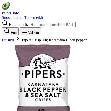
kalori
.info
Suosituimmat
Tuotemerkit
Hae tuotteita
Hae
Valikko
Etusivu
Pipers Crisp 40g Karnataka Black pepper