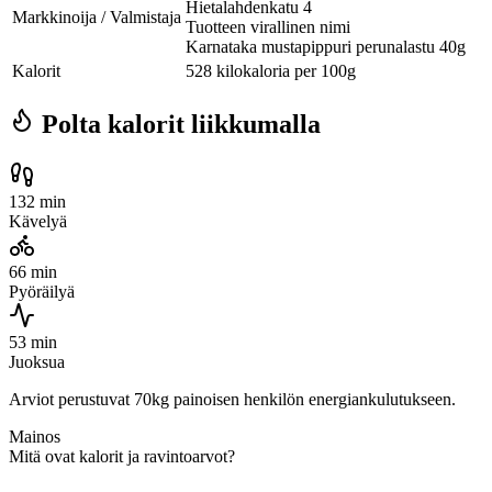
Hietalahdenkatu 4
Markkinoija / Valmistaja
Tuotteen virallinen nimi
Karnataka mustapippuri perunalastu 40g
Kalorit
528 kilokaloria per 100g
Polta kalorit liikkumalla
132 min
Kävelyä
66 min
Pyöräilyä
53 min
Juoksua
Arviot perustuvat 70kg painoisen henkilön energiankulutukseen.
Mainos
Mitä ovat kalorit ja ravintoarvot?