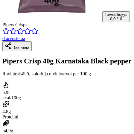
Terveellisyys
0,0
/10
Pipers Crisps
0 arvostelua
Jaa tuote
Pipers Crisp 40g Karnataka Black pepper
Ravintosisältö, kalorit ja ravintoarvot per 100 g
528
kcal/100g
4,8g
Proteiini
54,9g