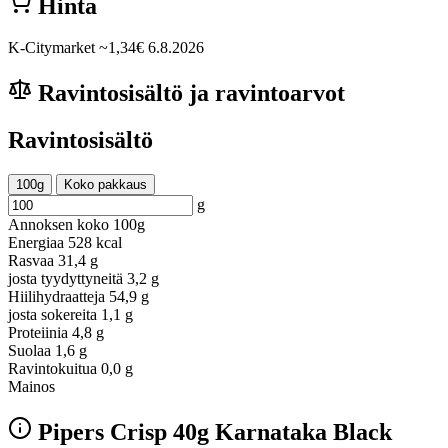
Hinta
K-Citymarket
~1,34€
6.8.2026
Ravintosisältö ja ravintoarvot
Ravintosisältö
100g
Koko pakkaus
g
Annoksen koko
100g
Energiaa
528 kcal
Rasvaa
31,4 g
josta tyydyttyneitä
3,2 g
Hiilihydraatteja
54,9 g
josta sokereita
1,1 g
Proteiinia
4,8 g
Suolaa
1,6 g
Ravintokuitua
0,0 g
Mainos
Pipers Crisp 40g Karnataka Black