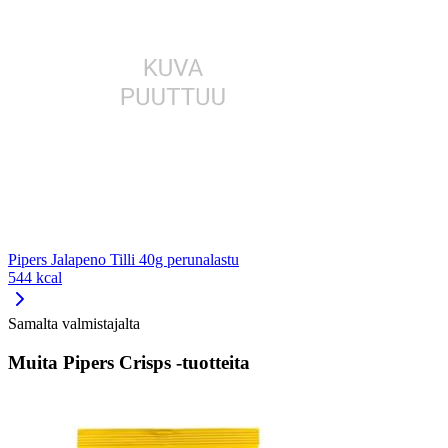
Pipers Jalapeno Tilli 40g perunalastu
544 kcal
Samalta valmistajalta
Muita Pipers Crisps -tuotteita