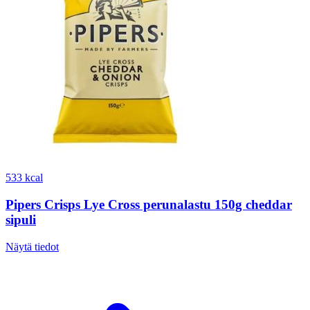
533 kcal
Pipers Crisps Lye Cross perunalastu 150g cheddar
sipuli
Näytä tiedot