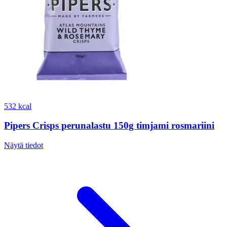
532 kcal
Pipers Crisps perunalastu 150g timjami rosmariini
Näytä tiedot