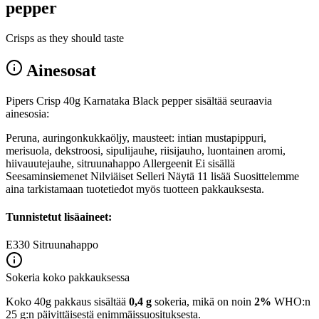
pepper
Crisps as they should taste
Ainesosat
Pipers Crisp 40g Karnataka Black pepper sisältää seuraavia
ainesosia:
Peruna, auringonkukkaöljy, mausteet: intian mustapippuri,
merisuola, dekstroosi, sipulijauhe, riisijauho, luontainen aromi,
hiivauutejauhe, sitruunahappo Allergeenit Ei sisällä
Seesaminsiemenet Nilviäiset Selleri Näytä 11 lisää Suosittelemme
aina tarkistamaan tuotetiedot myös tuotteen pakkauksesta.
Tunnistetut lisäaineet:
E330
Sitruunahappo
Sokeria koko pakkauksessa
Koko 40g pakkaus sisältää
0,4 g
sokeria, mikä on noin
2%
WHO:n
25 g:n päivittäisestä enimmäissuosituksesta.