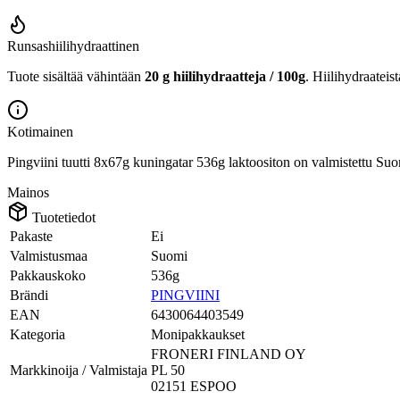
Runsashiilihydraattinen
Tuote sisältää vähintään
20 g hiilihydraatteja / 100g
. Hiilihydraateis
Kotimainen
Pingviini tuutti 8x67g kuningatar 536g laktoositon on valmistettu Su
Mainos
Tuotetiedot
Pakaste
Ei
Valmistusmaa
Suomi
Pakkauskoko
536g
Brändi
PINGVIINI
EAN
6430064403549
Kategoria
Monipakkaukset
FRONERI FINLAND OY
Markkinoija / Valmistaja
PL 50
02151 ESPOO