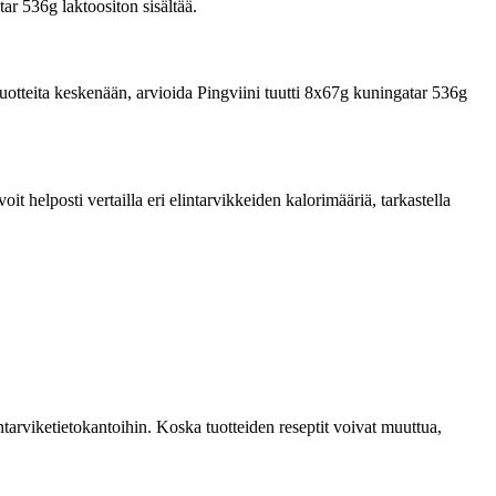
tar 536g laktoositon sisältää.
a tuotteita keskenään, arvioida Pingviini tuutti 8x67g kuningatar 536g
 helposti vertailla eri elintarvikkeiden kalorimääriä, tarkastella
tarviketietokantoihin. Koska tuotteiden reseptit voivat muuttua,