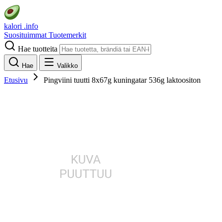
kalori
.info
Suosituimmat
Tuotemerkit
Hae tuotteita
Hae
Valikko
Etusivu
Pingviini tuutti 8x67g kuningatar 536g laktoositon