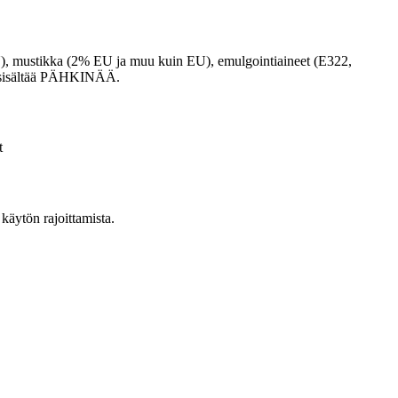
 mustikka (2% EU ja muu kuin EU), emulgointiaineet (E322,
aa sisältää PÄHKINÄÄ.
t
käytön rajoittamista.