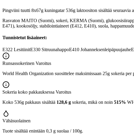
Pingviini tuutti 8x67g kuningatar 536g laktoositon sisältää seuraavia a
Rasvaton MAITO (Suomi), sokeri, KERMA (Suomi), glukoosisiirapp
E471), kookosöljy, stabilointiaineet (E412, E410), suola, happamuud
Tunnistetut lisäaineet:
E322
Lesitiinit
E330
Sitruunahappo
E410
Johanneksenleipäpuujauhe
E
Runsassokerinen
Varoitus
World Health Organization suosittelee maksimissaan 25g sokeria per p
Sokeria koko pakkauksessa
Varoitus
Koko 536g pakkaus sisältää
128,6 g
sokeria, mikä on noin
515%
WHO:
Vähäsuolainen
Tuote sisältää enintään 0,3 g suolaa / 100g.