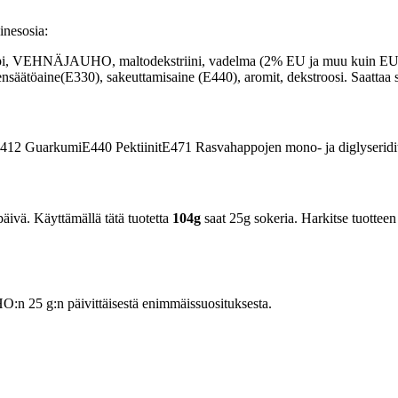
inesosia:
i, VEHNÄJAUHO, maltodekstriini, vadelma (2% EU ja muu kuin EU),
ensäätöaine(E330), sakeuttamisaine (E440), aromit, dekstroosi. Saatt
412
Guarkumi
E440
Pektiinit
E471
Rasvahappojen mono- ja diglyseridi
äivä. Käyttämällä tätä tuotetta
104g
saat 25g sokeria. Harkitse tuotteen 
n 25 g:n päivittäisestä enimmäissuosituksesta.