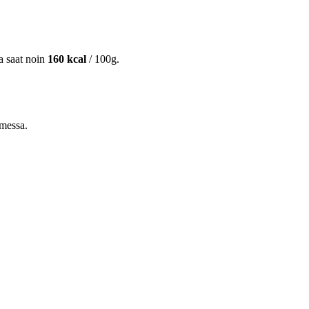
ta saat noin
160 kcal
/ 100g.
omessa.