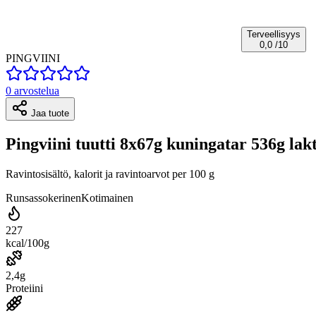
Terveellisyys
0,0
/10
PINGVIINI
0 arvostelua
Jaa tuote
Pingviini tuutti 8x67g kuningatar 536g lak
Ravintosisältö, kalorit ja ravintoarvot per 100 g
Runsassokerinen
Kotimainen
227
kcal/100g
2,4g
Proteiini