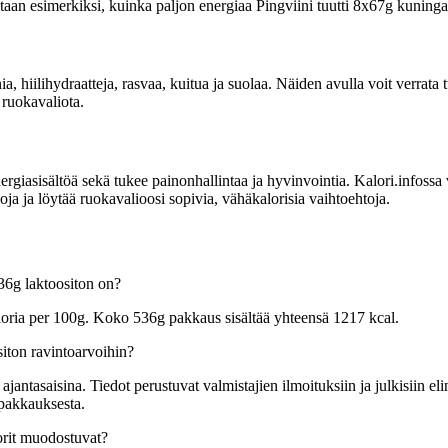
itetaan esimerkiksi, kuinka paljon energiaa Pingviini tuutti 8x67g kuninga
ia, hiilihydraatteja, rasvaa, kuitua ja suolaa. Näiden avulla voit verrat
 ruokavaliota.
sisältöä sekä tukee painonhallintaa ja hyvinvointia. Kalori.infossa voit
ja ja löytää ruokavalioosi sopivia, vähäkalorisia vaihtoehtoja.
536g laktoositon on?
aloria per 100g. Koko 536g pakkaus sisältää yhteensä 1217 kcal.
siton ravintoarvoihin?
tasaisina. Tiedot perustuvat valmistajien ilmoituksiin ja julkisiin elin
 pakkauksesta.
orit muodostuvat?