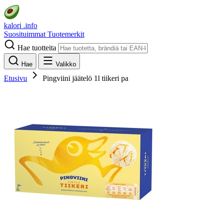
kalori
.info
Suosituimmat
Tuotemerkit
Hae tuotteita
Hae
Valikko
Etusivu
Pingviini jäätelö 1l tiikeri pa