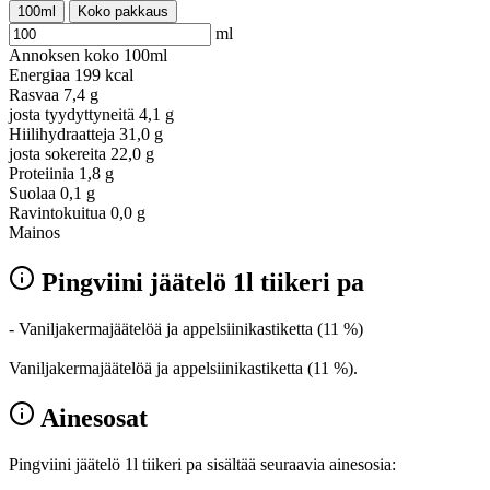
100ml
Koko pakkaus
ml
Annoksen koko
100ml
Energiaa
199 kcal
Rasvaa
7,4 g
josta tyydyttyneitä
4,1 g
Hiilihydraatteja
31,0 g
josta sokereita
22,0 g
Proteiinia
1,8 g
Suolaa
0,1 g
Ravintokuitua
0,0 g
Mainos
Pingviini jäätelö 1l tiikeri pa
- Vaniljakermajäätelöä ja appelsiinikastiketta (11 %)
Vaniljakermajäätelöä ja appelsiinikastiketta (11 %).
Ainesosat
Pingviini jäätelö 1l tiikeri pa sisältää seuraavia ainesosia: