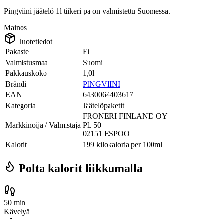
Pingviini jäätelö 1l tiikeri pa on valmistettu Suomessa.
Mainos
Tuotetiedot
Pakaste
Ei
Valmistusmaa
Suomi
Pakkauskoko
1,0l
Brändi
PINGVIINI
EAN
6430064403617
Kategoria
Jäätelöpaketit
FRONERI FINLAND OY
Markkinoija / Valmistaja
PL 50
02151 ESPOO
Kalorit
199 kilokaloria per 100ml
Polta kalorit liikkumalla
50 min
Kävelyä