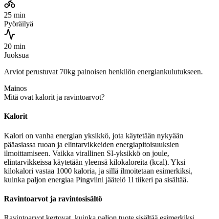
25 min
Pyöräilyä
20 min
Juoksua
Arviot perustuvat 70kg painoisen henkilön energiankulutukseen.
Mainos
Mitä ovat kalorit ja ravintoarvot?
Kalorit
Kalori on vanha energian yksikkö, jota käytetään nykyään
pääasiassa ruoan ja elintarvikkeiden energiapitoisuuksien
ilmoittamiseen. Vaikka virallinen SI-yksikkö on joule,
elintarvikkeissa käytetään yleensä kilokaloreita (kcal). Yksi
kilokalori vastaa 1000 kaloria, ja sillä ilmoitetaan esimerkiksi,
kuinka paljon energiaa Pingviini jäätelö 1l tiikeri pa sisältää.
Ravintoarvot ja ravintosisältö
Ravintoarvot kertovat, kuinka paljon tuote sisältää esimerkiksi