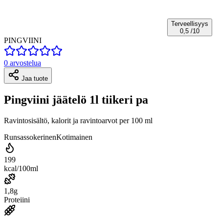
Terveellisyys
0,5
/10
PINGVIINI
0 arvostelua
Jaa tuote
Pingviini jäätelö 1l tiikeri pa
Ravintosisältö, kalorit ja ravintoarvot per 100 ml
Runsassokerinen
Kotimainen
199
kcal/100ml
1,8g
Proteiini