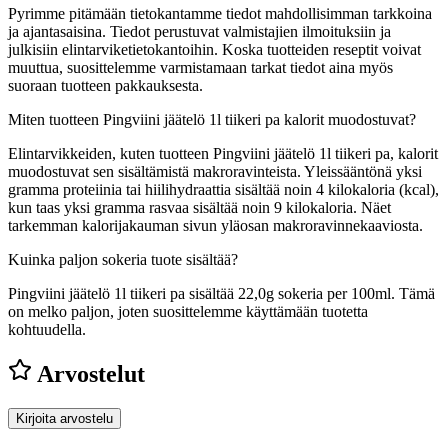
Pyrimme pitämään tietokantamme tiedot mahdollisimman tarkkoina
ja ajantasaisina. Tiedot perustuvat valmistajien ilmoituksiin ja
julkisiin elintarviketietokantoihin. Koska tuotteiden reseptit voivat
muuttua, suosittelemme varmistamaan tarkat tiedot aina myös
suoraan tuotteen pakkauksesta.
Miten tuotteen Pingviini jäätelö 1l tiikeri pa kalorit muodostuvat?
Elintarvikkeiden, kuten tuotteen Pingviini jäätelö 1l tiikeri pa, kalorit
muodostuvat sen sisältämistä makroravinteista. Yleissääntönä yksi
gramma proteiinia tai hiilihydraattia sisältää noin 4 kilokaloria (kcal),
kun taas yksi gramma rasvaa sisältää noin 9 kilokaloria. Näet
tarkemman kalorijakauman sivun yläosan makroravinnekaaviosta.
Kuinka paljon sokeria tuote sisältää?
Pingviini jäätelö 1l tiikeri pa sisältää 22,0g sokeria per 100ml.
Tämä
on melko paljon, joten suosittelemme käyttämään tuotetta
kohtuudella.
Arvostelut
Kirjoita arvostelu