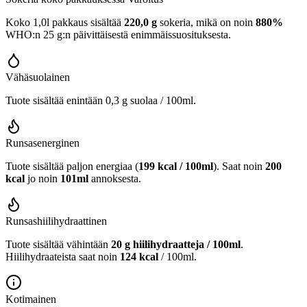
Koko 1,0l pakkaus sisältää
220,0 g
sokeria, mikä on noin
880%
WHO:n 25 g:n päivittäisestä enimmäissuosituksesta.
Vähäsuolainen
Tuote sisältää enintään 0,3 g suolaa / 100ml.
Runsasenerginen
Tuote sisältää paljon energiaa (
199 kcal / 100ml
). Saat noin
200
kcal
jo noin
101ml
annoksesta.
Runsashiilihydraattinen
Tuote sisältää vähintään
20 g hiilihydraatteja / 100ml
.
Hiilihydraateista saat noin
124 kcal
/ 100ml.
Kotimainen