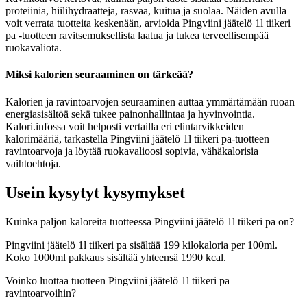
proteiinia, hiilihydraatteja, rasvaa, kuitua ja suolaa. Näiden avulla
voit verrata tuotteita keskenään, arvioida Pingviini jäätelö 1l tiikeri
pa -tuotteen ravitsemuksellista laatua ja tukea terveellisempää
ruokavaliota.
Miksi kalorien seuraaminen on tärkeää?
Kalorien ja ravintoarvojen seuraaminen auttaa ymmärtämään ruoan
energiasisältöä sekä tukee painonhallintaa ja hyvinvointia.
Kalori.infossa voit helposti vertailla eri elintarvikkeiden
kalorimääriä, tarkastella Pingviini jäätelö 1l tiikeri pa-tuotteen
ravintoarvoja ja löytää ruokavalioosi sopivia, vähäkalorisia
vaihtoehtoja.
Usein kysytyt kysymykset
Kuinka paljon kaloreita tuotteessa Pingviini jäätelö 1l tiikeri pa on?
Pingviini jäätelö 1l tiikeri pa sisältää 199 kilokaloria per 100ml.
Koko 1000ml pakkaus sisältää yhteensä 1990 kcal.
Voinko luottaa tuotteen Pingviini jäätelö 1l tiikeri pa
ravintoarvoihin?