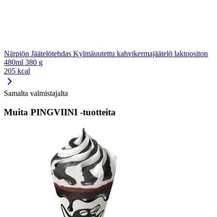
Närpiön Jäätelötehdas Kylmäuutettu kahvikermajäätelö laktoositon
480ml 380 g
205 kcal
Samalta valmistajalta
Muita PINGVIINI -tuotteita