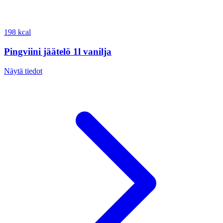
198 kcal
Pingviini jäätelö 1l vanilja
Näytä tiedot