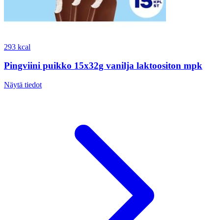
293 kcal
Pingviini puikko 15x32g vanilja laktoositon mpk
Näytä tiedot