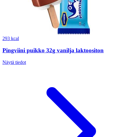
293 kcal
Pingviini puikko 32g vanilja laktoositon
Näytä tiedot