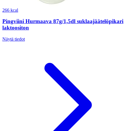
266 kcal
Pingviini Hurmaava 87g/1,5dl suklaajäätelöpikari
laktoositon
Näytä tiedot