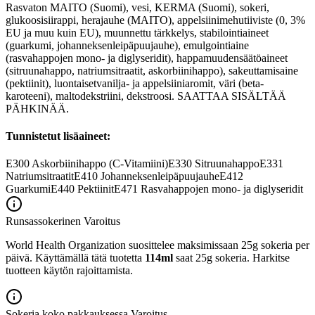
Rasvaton MAITO (Suomi), vesi, KERMA (Suomi), sokeri,
glukoosisiirappi, herajauhe (MAITO), appelsiinimehutiiviste (0, 3%
EU ja muu kuin EU), muunnettu tärkkelys, stabilointiaineet
(guarkumi, johanneksenleipäpuujauhe), emulgointiaine
(rasvahappojen mono- ja diglyseridit), happamuudensäätöaineet
(sitruunahappo, natriumsitraatit, askorbiinihappo), sakeuttamisaine
(pektiinit), luontaisetvanilja- ja appelsiiniaromit, väri (beta-
karoteeni), maltodekstriini, dekstroosi. SAATTAA SISÄLTÄÄ
PÄHKINÄÄ.
Tunnistetut lisäaineet:
E300
Askorbiinihappo (C-Vitamiini)
E330
Sitruunahappo
E331
Natriumsitraatit
E410
Johanneksenleipäpuujauhe
E412
Guarkumi
E440
Pektiinit
E471
Rasvahappojen mono- ja diglyseridit
Runsassokerinen
Varoitus
World Health Organization suosittelee maksimissaan 25g sokeria per
päivä. Käyttämällä tätä tuotetta
114ml
saat 25g sokeria. Harkitse
tuotteen käytön rajoittamista.
Sokeria koko pakkauksessa
Varoitus