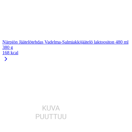
Närpiön Jäätelötehdas Vadelma-Salmiakkijäätelö laktoositon 480 ml
380 g
168 kcal