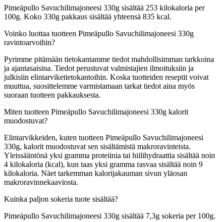
Pimeäpullo Savuchilimajoneesi 330g sisältää 253 kilokaloria per
100g. Koko 330g pakkaus sisältää yhteensä 835 kcal.
Voinko luottaa tuotteen Pimeäpullo Savuchilimajoneesi 330g
ravintoarvoihin?
Pyrimme pitämään tietokantamme tiedot mahdollisimman tarkkoina
ja ajantasaisina. Tiedot perustuvat valmistajien ilmoituksiin ja
julkisiin elintarviketietokantoihin. Koska tuotteiden reseptit voivat
muuttua, suosittelemme varmistamaan tarkat tiedot aina myös
suoraan tuotteen pakkauksesta.
Miten tuotteen Pimeäpullo Savuchilimajoneesi 330g kalorit
muodostuvat?
Elintarvikkeiden, kuten tuotteen Pimeäpullo Savuchilimajoneesi
330g, kalorit muodostuvat sen sisältämistä makroravinteista.
Yleissääntönä yksi gramma proteiinia tai hiilihydraattia sisältää noin
4 kilokaloria (kcal), kun taas yksi gramma rasvaa sisältää noin 9
kilokaloria. Näet tarkemman kalorijakauman sivun yläosan
makroravinnekaaviosta.
Kuinka paljon sokeria tuote sisältää?
Pimeäpullo Savuchilimajoneesi 330g sisältää 7,3g sokeria per 100g.