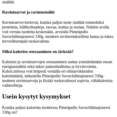
sisältää.
Ravintoarvot ja ravintosisältö
Ravintoarvot kertovat, kuinka paljon tuote sisältää esimerkiksi
proteiinia, hiilihydraatteja, rasvaa, kuitua ja suolaa. Näiden avulla
voit verrata tuotteita keskenään, arvioida Pimeäpullo
Savuchilimajoneesi 330g -tuotteen ravitsemuksellista laatua ja tukea
terveellisempää ruokavaliota.
Miksi kalorien seuraaminen on tärkeää?
Kalorien ja ravintoarvojen seuraaminen auttaa ymmärtämään ruoan
energiasisältöä sekä tukee painonhallintaa ja hyvinvointia.
Kalori.infossa voit helposti vertailla eri elintarvikkeiden
kalorimääriä, tarkastella Pimeäpullo Savuchilimajoneesi 330g-
tuotteen ravintoarvoja ja löytää ruokavalioosi sopivia, vähäkalorisia
vaihtoehtoja.
Usein kysytyt kysymykset
Kuinka paljon kaloreita tuotteessa Pimeäpullo Savuchilimajoneesi
330g on?