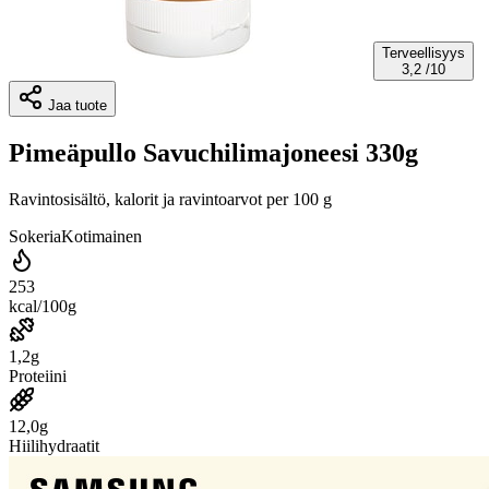
Terveellisyys
3,2
/10
Jaa tuote
Pimeäpullo Savuchilimajoneesi 330g
Ravintosisältö, kalorit ja ravintoarvot per 100 g
Sokeria
Kotimainen
253
kcal/100g
1,2g
Proteiini
12,0g
Hiilihydraatit