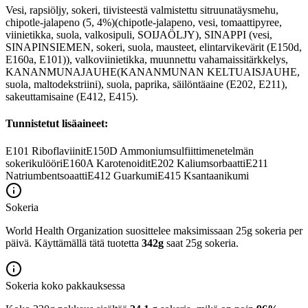
Vesi, rapsiöljy, sokeri, tiivisteestä valmistettu sitruunatäysmehu,
chipotle-jalapeno (5, 4%)(chipotle-jalapeno, vesi, tomaattipyree,
viinietikka, suola, valkosipuli, SOIJAÖLJY), SINAPPI (vesi,
SINAPINSIEMEN, sokeri, suola, mausteet, elintarvikevärit (E150d,
E160a, E101)), valkoviinietikka, muunnettu vahamaissitärkkelys,
KANANMUNAJAUHE(KANANMUNAN KELTUAISJAUHE,
suola, maltodekstriini), suola, paprika, säilöntäaine (E202, E211),
sakeuttamisaine (E412, E415).
Tunnistetut lisäaineet:
E101
Riboflaviinit
E150D
Ammoniumsulfiittimenetelmän
sokerikulööri
E160A
Karotenoidit
E202
Kaliumsorbaatti
E211
Natriumbentsoaatti
E412
Guarkumi
E415
Ksantaanikumi
Sokeria
World Health Organization suosittelee maksimissaan 25g sokeria per
päivä. Käyttämällä tätä tuotetta
342g
saat 25g sokeria.
Sokeria koko pakkauksessa