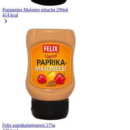
Poppamies Majonen sriracha 290ml
414 kcal
Felix paprikamajoneesi 275g