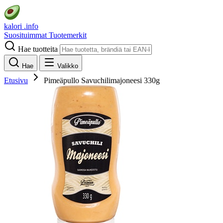
kalori
.info
Suosituimmat
Tuotemerkit
Hae tuotteita
Hae
Valikko
Etusivu
Pimeäpullo Savuchilimajoneesi 330g