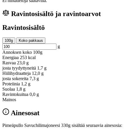
Ei hintatietoja saatavilla.
Ravintosisältö ja ravintoarvot
Ravintosisältö
100g
Koko pakkaus
g
Annoksen koko
100g
Energiaa
253 kcal
Rasvaa
23,0 g
josta tyydyttyneitä
1,7 g
Hiilihydraatteja
12,0 g
josta sokereita
7,3 g
Proteiinia
1,2 g
Suolaa
1,8 g
Ravintokuitua
0,0 g
Mainos
Ainesosat
Pimeäpullo Savuchilimajoneesi 330g sisältää seuraavia ainesosia: