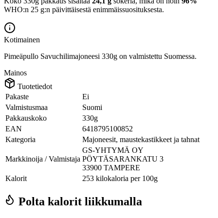
Koko 330g pakkaus sisältää
24,1 g
sokeria, mikä on noin
96%
WHO:n 25 g:n päivittäisestä enimmäissuosituksesta.
Kotimainen
Pimeäpullo Savuchilimajoneesi 330g on valmistettu Suomessa.
Mainos
Tuotetiedot
Pakaste
Ei
Valmistusmaa
Suomi
Pakkauskoko
330g
EAN
6418795100852
Kategoria
Majoneesit, maustekastikkeet ja tahnat
GS-YHTYMÄ OY
Markkinoija / Valmistaja
PÖYTÄSARANKATU 3
33900 TAMPERE
Kalorit
253 kilokaloria per 100g
Polta kalorit liikkumalla