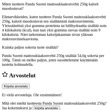
Miten tuotteen Panda Suomi maitosuklaakonvehti 250g kalorit
muodostuvat?
Elintarvikkeiden, kuten tuotteen Panda Suomi maitosuklaakonvehti
250g, kalorit muodostuvat sen sisältämistä makroravinteista.
Yleissääntönä yksi gramma proteiinia tai hiilihydraattia sisältää noin
4 kilokaloria (kcal), kun taas yksi gramma rasvaa sisältää noin 9
kilokaloria. Näet tarkemman kalorijakauman sivun yläosan
makroravinnekaaviosta.
Kuinka paljon sokeria tuote sisältää?
Panda Suomi maitosuklaakonvehti 250g sisältää 54,0g sokeria per
100g.
Tämä on melko paljon, joten suosittelemme käyttämään
tuotetta kohtuudella.
Arvostelut
Kirjoita arvostelu
Ei vielä arvosteluja. Ole ensimmäinen!
Mitä olet mieltä tuotteesta Panda Suomi maitosuklaakonvehti 250g?
Jaa kokemuksesi ja
.
kirjoita arvostelu