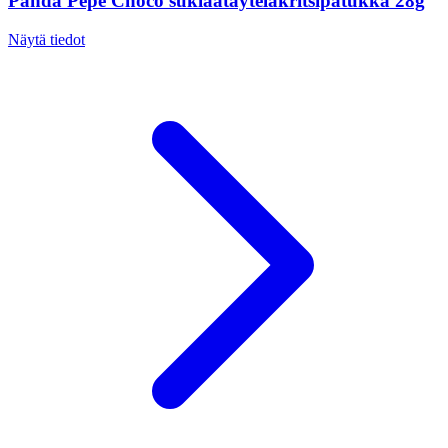
Panda Pepe Choco suklaatäytelakritsipatukka 28g
Näytä tiedot