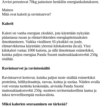
Arviot perustuvat 70kg painoisen henkilön energiankulutukseen.
Mainos
Mitä ovat kalorit ja ravintoarvot?
Kalorit
Kalori on vanha energian yksikkö, jota käytetään nykyään
pääasiassa ruoan ja elintarvikkeiden energiapitoisuuksien
ilmoittamiseen. Vaikka virallinen SI-yksikkö on joule,
elintarvikkeissa käytetään yleensä kilokaloreita (kcal). Yksi
kilokalori vastaa 1000 kaloria, ja sillä ilmoitetaan esimerkiksi,
kuinka paljon energiaa Panda Suomi maitosuklaakonvehti 250g
sisältää.
Ravintoarvot ja ravintosisältö
Ravintoarvot kertovat, kuinka paljon tuote sisältää esimerkiksi
proteiinia, hiilihydraatteja, rasvaa, kuitua ja suolaa. Näiden avulla
voit verrata tuotteita keskenään, arvioida Panda Suomi
maitosuklaakonvehti 250g -tuotteen ravitsemuksellista laatua ja
tukea terveellisempää ruokavaliota.
Miksi kalorien seuraaminen on tärkeää?