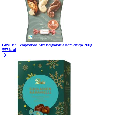
GuyLian Temptations Mix belgialaisia konvehteja 200g
557 kcal