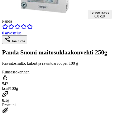
Terveellisyys
0,0
/10
Panda
0 arvostelua
Jaa tuote
Panda Suomi maitosuklaakonvehti 250g
Ravintosisältö, kalorit ja ravintoarvot per 100 g
Runsassokerinen
542
kcal/100g
8,1g
Proteiini