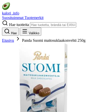
kalori
.info
Suosituimmat
Tuotemerkit
Hae tuotteita
Hae
Valikko
Etusivu
Panda Suomi maitosuklaakonvehti 250g