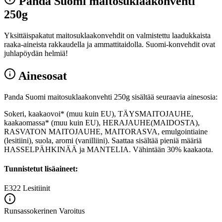
Panda Suomi maitosuklaakonvehti
250g
Yksittäispakatut maitosuklaakonvehdit on valmistettu laadukkaista
raaka-aineista rakkaudella ja ammattitaidolla. Suomi-konvehdit ovat
juhlapöydän helmiä!
Ainesosat
Panda Suomi maitosuklaakonvehti 250g sisältää seuraavia ainesosia:
Sokeri, kaakaovoi* (muu kuin EU), TÄYSMAITOJAUHE,
kaakaomassa* (muu kuin EU), HERAJAUHE(MAIDOSTA),
RASVATON MAITOJAUHE, MAITORASVA, emulgointiaine
(lesitiini), suola, aromi (vanilliini). Saattaa sisältää pieniä määriä
HASSELPÄHKINÄÄ ja MANTELIA. Vähintään 30% kaakaota.
Tunnistetut lisäaineet:
E322
Lesitiinit
Runsassokerinen
Varoitus