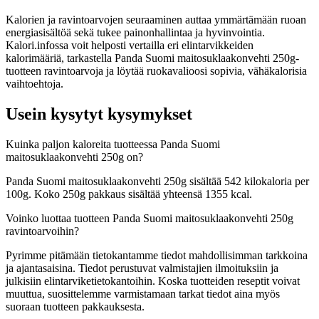
Kalorien ja ravintoarvojen seuraaminen auttaa ymmärtämään ruoan
energiasisältöä sekä tukee painonhallintaa ja hyvinvointia.
Kalori.infossa voit helposti vertailla eri elintarvikkeiden
kalorimääriä, tarkastella Panda Suomi maitosuklaakonvehti 250g-
tuotteen ravintoarvoja ja löytää ruokavalioosi sopivia, vähäkalorisia
vaihtoehtoja.
Usein kysytyt kysymykset
Kuinka paljon kaloreita tuotteessa Panda Suomi
maitosuklaakonvehti 250g on?
Panda Suomi maitosuklaakonvehti 250g sisältää 542 kilokaloria per
100g. Koko 250g pakkaus sisältää yhteensä 1355 kcal.
Voinko luottaa tuotteen Panda Suomi maitosuklaakonvehti 250g
ravintoarvoihin?
Pyrimme pitämään tietokantamme tiedot mahdollisimman tarkkoina
ja ajantasaisina. Tiedot perustuvat valmistajien ilmoituksiin ja
julkisiin elintarviketietokantoihin. Koska tuotteiden reseptit voivat
muuttua, suosittelemme varmistamaan tarkat tiedot aina myös
suoraan tuotteen pakkauksesta.