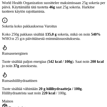
World Health Organization suosittelee maksimissaan 25g sokeria per
päivä. Käyttämällä tätä tuotetta
46g
saat 25g sokeria. Harkitse
tuotteen käytön rajoittamista.
Sokeria koko pakkauksessa
Varoitus
Koko 250g pakkaus sisältää
135,0 g
sokeria, mikä on noin
540%
WHO:n 25 g:n päivittäisestä enimmäissuosituksesta.
Runsasenerginen
Tuote sisältää paljon energiaa (
542 kcal / 100g
). Saat noin
200 kcal
jo noin
37g
annoksesta.
Runsashiilihydraattinen
Tuote sisältää vähintään
20 g hiilihydraatteja / 100g
.
Hiilihydraateista saat noin
220 kcal
/ 100g.
Mainos