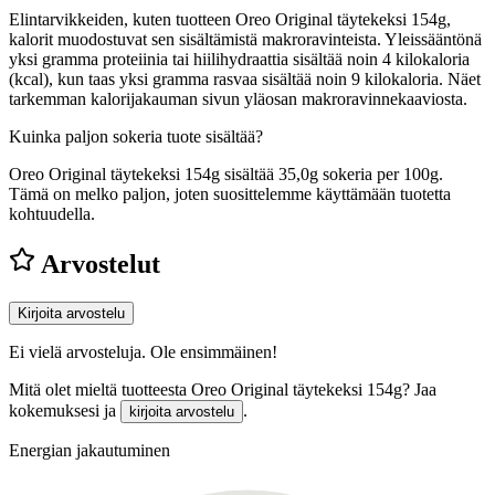
Elintarvikkeiden, kuten tuotteen Oreo Original täytekeksi 154g,
kalorit muodostuvat sen sisältämistä makroravinteista. Yleissääntönä
yksi gramma proteiinia tai hiilihydraattia sisältää noin 4 kilokaloria
(kcal), kun taas yksi gramma rasvaa sisältää noin 9 kilokaloria. Näet
tarkemman kalorijakauman sivun yläosan makroravinnekaaviosta.
Kuinka paljon sokeria tuote sisältää?
Oreo Original täytekeksi 154g sisältää 35,0g sokeria per 100g.
Tämä on melko paljon, joten suosittelemme käyttämään tuotetta
kohtuudella.
Arvostelut
Kirjoita arvostelu
Ei vielä arvosteluja. Ole ensimmäinen!
Mitä olet mieltä tuotteesta Oreo Original täytekeksi 154g? Jaa
kokemuksesi ja
.
kirjoita arvostelu
Energian jakautuminen