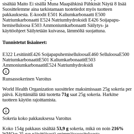
sisältää Maito Ei sisällä Muna Maapähkinä Pähkinät Näytä 8 lisää
Suosittelemme aina tarkistamaan tuotetiedot myös tuotteen
pakkauksesta. E-koodit E501 Kaliumkarbonaatti E500
Natriumkarbonaatti E524 Natriumhydroksidi E426 Soijapapu-
hemiselluloosa E503 Ammoniumkarbonaatti Säilytys- ja
käyttöohjeet Säilytetään kuivassa, lämmöltä suojattuna.
Tunnistetut lisäaineet:
E322
Lesitiinit
E426
Soijapapuhemiselluloosa
E460
Selluloosa
E500
Natriumkarbonaatit
E501
Kaliumkarbonaatit
E503
Ammoniumkarbonaatit
E524
Natriumhydroksidi
Runsassokerinen
Varoitus
World Health Organization suosittelee maksimissaan 25g sokeria per
päivä. Käyttämällä tätä tuotetta
71g
saat 25g sokeria. Harkitse
tuotteen käytön rajoittamista.
Sokeria koko pakkauksessa
Varoitus
Koko 154g pakkaus sisältää
53,9 g
sokeria, mikä on noin
216%
WHO:n 25 g:n päivittäisestä enimmäissuosituksesta.