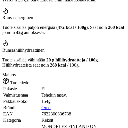
Runsasenerginen
Tuote sisältää paljon energiaa (
472 kcal / 100g
). Saat noin
200 kcal
jo noin
42g
annoksesta.
Runsashiilihydraattinen
Tuote sisältää vähintään
20 g hiilihydraatteja / 100g
.
Hiilihydraateista saat noin
268 kcal
/ 100g.
Mainos
Tuotetiedot
Pakaste
Ei
Valmistusmaa
Tshekin tasav.
Pakkauskoko
154g
Brändi
Oreo
EAN
7622300336738
Kategoria
Keksit
MONDELEZ FINLAND OY