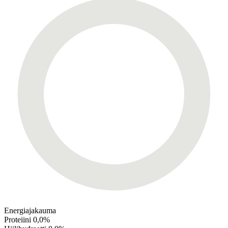
Energiajakauma
Proteiini
0,0%