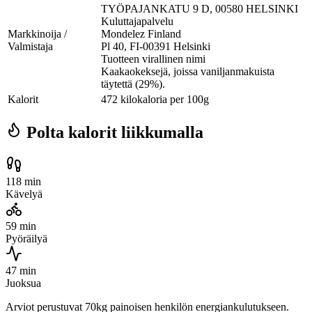
TYÖPAJANKATU 9 D, 00580 HELSINKI
Kuluttajapalvelu
Markkinoija /
Mondelez Finland
Valmistaja
Pl 40, FI-00391 Helsinki
Tuotteen virallinen nimi
Kaakaokeksejä, joissa vaniljanmakuista
täytettä (29%).
Kalorit
472 kilokaloria per 100g
Polta kalorit liikkumalla
118 min
Kävelyä
59 min
Pyöräilyä
47 min
Juoksua
Arviot perustuvat 70kg painoisen henkilön energiankulutukseen.