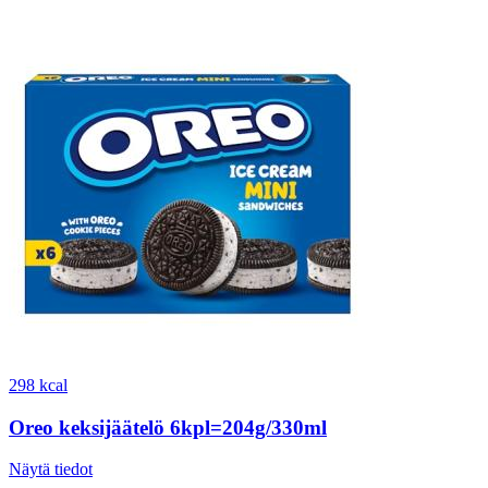
298 kcal
Oreo keksijäätelö 6kpl=204g/330ml
Näytä tiedot