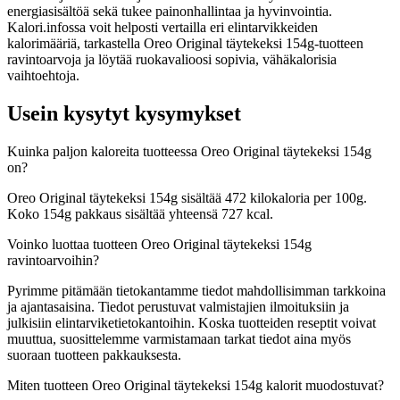
energiasisältöä sekä tukee painonhallintaa ja hyvinvointia.
Kalori.infossa voit helposti vertailla eri elintarvikkeiden
kalorimääriä, tarkastella Oreo Original täytekeksi 154g-tuotteen
ravintoarvoja ja löytää ruokavalioosi sopivia, vähäkalorisia
vaihtoehtoja.
Usein kysytyt kysymykset
Kuinka paljon kaloreita tuotteessa Oreo Original täytekeksi 154g
on?
Oreo Original täytekeksi 154g sisältää 472 kilokaloria per 100g.
Koko 154g pakkaus sisältää yhteensä 727 kcal.
Voinko luottaa tuotteen Oreo Original täytekeksi 154g
ravintoarvoihin?
Pyrimme pitämään tietokantamme tiedot mahdollisimman tarkkoina
ja ajantasaisina. Tiedot perustuvat valmistajien ilmoituksiin ja
julkisiin elintarviketietokantoihin. Koska tuotteiden reseptit voivat
muuttua, suosittelemme varmistamaan tarkat tiedot aina myös
suoraan tuotteen pakkauksesta.
Miten tuotteen Oreo Original täytekeksi 154g kalorit muodostuvat?