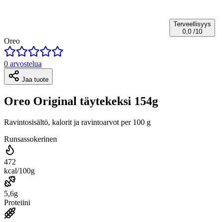
Terveellisyys
0,0
/10
Oreo
0 arvostelua
Jaa tuote
Oreo Original täytekeksi 154g
Ravintosisältö, kalorit ja ravintoarvot per 100 g
Runsassokerinen
472
kcal/100g
5,6g
Proteiini