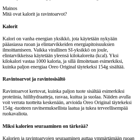
Mainos
Mitä ovat kalorit ja ravintoarvot?
Kalorit
Kalori on vanha energian yksikkö, jota käytetään nykyään
pääasiassa ruoan ja elintarvikkeiden energiapitoisuuksien
ilmoittamiseen. Vaikka virallinen SI-yksikkö on joule,
elintarvikkeissa käytetään yleensä kilokaloreita (kcal). Yksi
kilokalori vastaa 1000 kaloria, ja sillä ilmoitetaan esimerkiksi,
kuinka paljon energiaa Oreo Original täytekeksi 154g sisältää.
Ravintoarvot ja ravintosisältö
Ravintoarvot kertovat, kuinka paljon tuote sisältää esimerkiksi
proteiinia, hiilihydraatteja, rasvaa, kuitua ja suolaa. Näiden avulla
voit verrata tuotteita keskenään, arvioida Oreo Original täytekeksi
154g -tuotteen ravitsemuksellista laatua ja tukea terveellisempää
ruokavaliota.
Miksi kalorien seuraaminen on tärkeää?
Kalorien ja ravintoarvojen seuraaminen auttaa ymmärtämään ruoan