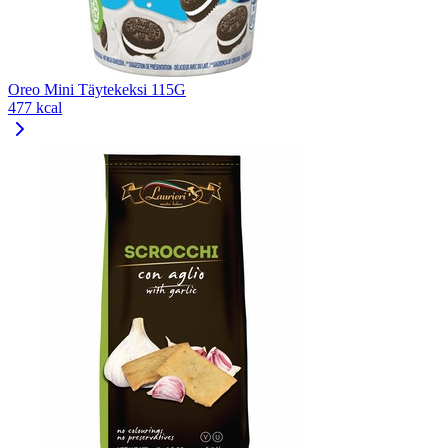
Oreo Mini Täytekeksi 115G
477 kcal