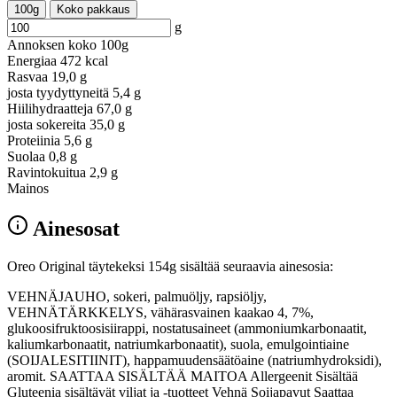
100g
Koko pakkaus
g
Annoksen koko
100g
Energiaa
472 kcal
Rasvaa
19,0 g
josta tyydyttyneitä
5,4 g
Hiilihydraatteja
67,0 g
josta sokereita
35,0 g
Proteiinia
5,6 g
Suolaa
0,8 g
Ravintokuitua
2,9 g
Mainos
Ainesosat
Oreo Original täytekeksi 154g sisältää seuraavia ainesosia:
VEHNÄJAUHO, sokeri, palmuöljy, rapsiöljy,
VEHNÄTÄRKKELYS, vähärasvainen kaakao 4, 7%,
glukoosifruktoosisiirappi, nostatusaineet (ammoniumkarbonaatit,
kaliumkarbonaatit, natriumkarbonaatit), suola, emulgointiaine
(SOIJALESITIINIT), happamuudensäätöaine (natriumhydroksidi),
aromit. SAATTAA SISÄLTÄÄ MAITOA Allergeenit Sisältää
Gluteenia sisältävät viljat ja -tuotteet Vehnä Soijapavut Saattaa