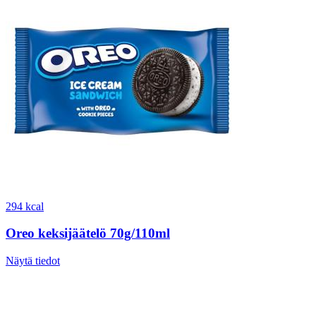
294 kcal
Oreo keksijäätelö 70g/110ml
Näytä tiedot