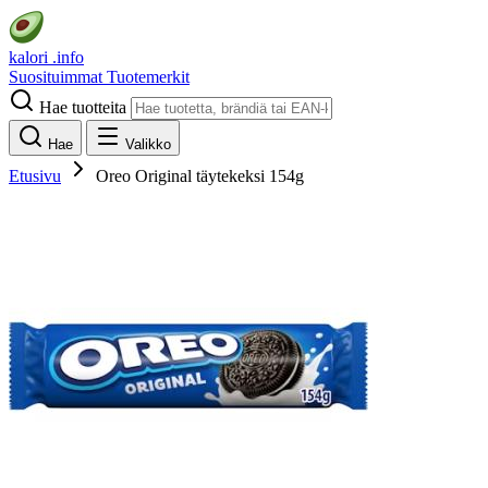
kalori
.info
Suosituimmat
Tuotemerkit
Hae tuotteita
Hae
Valikko
Etusivu
Oreo Original täytekeksi 154g